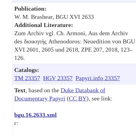
Publication:
W. M. Brashear, BGU XVI 2633
Additional Literature:
Zum Archiv vgl. Ch. Armoni, Aus dem Archiv
des διοικητής Athenodoros: Neuedition von BGU
XVI 2601, 2605 und 2618, ZPE 207, 2018, 123–
126.
Catalogs:
TM 23357
HGV 23357
Papyri.info 23357
Text
, based on the
Duke Databank of
Documentary Papyri
(
CC BY
), see link:
bgu.16.2633.xml
r: