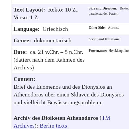
Text Layout:
Rekto: 10 Z.,
Side and Direction:
Rekto,
parallel zu den Fasern
Verso: 1 Z.
Language:
Griechisch
Other Side:
Adresse
Genre:
dokumentarisch
Script and Notations:
Date:
ca. 21 v.Chr. – 5 n.Chr.
Provenance:
Herakleopolite
(datiert nach dem Rahmen des
Archivs)
Content:
Brief des Euomenos und des Dionysios an
Athenodoros über einen Sklaven des Dionysios
und vielleicht Bewässerungsprobleme.
Archiv des Dioiketen Athenodoros
(
TM
Archives
):
Berlin texts