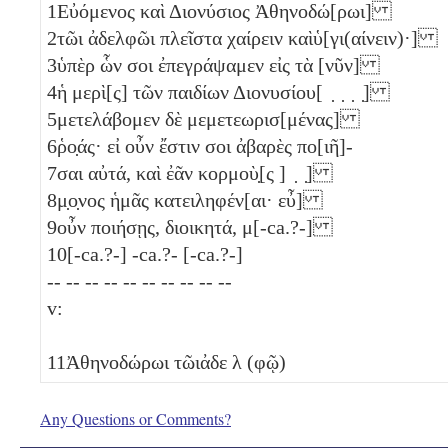
1
Εὐόμενος καὶ Διονύσιος Ἀθηνοδώ[ρωι]
2
τῶι ἀδελφῶι πλεῖστα χαίρειν καὶὑ[γι(αίνειν)·]
3
ὑπὲρ ὧν σοι ἐπεγράψαμεν εἰς τὰ [νῦν]
4
ἡ μερὶ[ς] τῶν παιδίων Διονυσίου[ ̣ ̣ ̣ ̣]
5
μετελάβομεν δὲ μεμετεωρισ[μένας]
6
ῥο̣άς· εἰ οὖν ἔστιν σοι ἀβαρὲς πο[ιῆ]-
7
σαι αὐτά, καὶ ἐᾶν κορμοὺ̣[ς ] ̣ ̣]
8
μ̣ο̣νος ἡμᾶς κατειληφέν[αι· εὖ]
9
οὖν ποιήσῃς, διοικητά, μ[-ca.?-]
10
[-ca.?-] -ca.?- [-ca.?-]
-- -- -- -- -- -- -- -- -- --
v:
11
Ἀθηνοδώρωι τῶιἀδε
λ
(φῷ)
Any Questions or Comments?