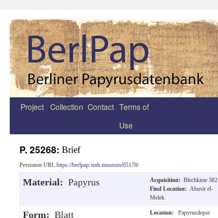
Project
Collection
Contact
Terms of
Zum
Use
Inhalt
springen
P. 25268:
Brief
Persistent URL
https://berlpap.smb.museum/05178/
Material:
Papyrus
Acquisition:
Blechkiste 382
Find Location:
Abusir el-
Melek
Form:
Blatt
Location:
Papyrusdepot