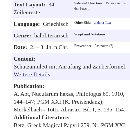
Text Layout:
34
Side and Direction:
Verso, quer zu
den Fasern
Zeilenreste
Language:
Griechisch
Other Side:
anderer Text
Genre:
halbliterarisch
Script and Notations:
Date:
2. – 3. Jh. n.Chr.
Provenance:
Arsinoites (?)
Content:
Schutzamulett mit Anrufung und Zauberformel.
Weitere Details
.
Publication:
A. Abt, Nucularum hexas, Philologus 69, 1910,
144–147; PGM XXI (K. Preisendanz);
Merkelbach - Totti, Abrasax, Bd. I, S. 135–154.
Additional Literature:
Betz, Greek Magical Papyri 259, Nr. PGM XXI