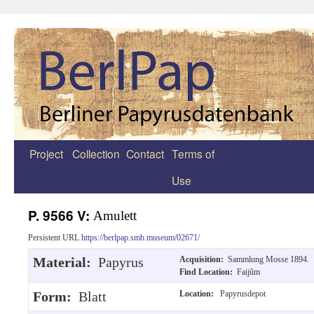
Project
Collection
Contact
Terms of
Zum
Use
Inhalt
springen
P. 9566 V:
Amulett
Persistent URL
https://berlpap.smb.museum/02671/
Material:
Papyrus
Acquisition:
Sammlung Mosse 1894.
Find Location:
Faijûm
Form:
Blatt
Location:
Papyrusdepot