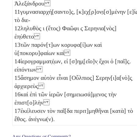
Ἀλεξάνδρου
11
γυμνασιαρχή[σαντο]ς, [κ]εχ[ρ]ον̣ι[σ]μένην [ε]ἰς
τὸ διε-
12
ληλυθὸς
ι
(ἔτος) Φαῶφι
ϛ
Σερηνια[νὸς]
ἐπ̣ύθετο
13
τῶν παρόν[τ]ων κορυφα[ί]ων καὶ
ὑ[ποκορυ]φαίων καὶ
14
ἱερογραμματ̣έ̣ων, εἰ [σ]ημ̣[εῖο]ν̣ ἔ̣χοι ὁ [παῖ]ς.
εἰπόντων
15
ἄσημον αὐτὸν εἶναι [Οὔλπιος] Σερην[ι]α[νὸ]ς̣
ἀρχιερεὺς
16
καὶ ἐπὶ τῶν ἱερῶν [σημειωσά]μ̣ενος τὴν
ἐπιστ[ο]λὴν
17
ἐκέλευσεν τὸν παῖ[δα περιτ]μηθῆναι [κατὰ] τὸ
ἔθος. ἀνέγνω(ν).
Any Questions or Comments?