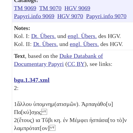
TM 9069
TM 9070
HGV 9069
Papyri.info 9069
HGV 9070
Papyri.info 9070
Notes:
Kol. I:
Dt. Übers.
und
engl. Übers.
des HGV.
Kol. II:
Dt. Übers.
und
engl. Übers.
des HGV.
Text
, based on the
Duke Databank of
Documentary Papyri
(
CC BY
), see links:
bgu.1.347.xml
2:
1
ἄλλου ὑπομνημ(ατισμῶν). Ἁρπαγάθο[υ]
Πα[κύ]σ̣ι̣ο̣ς
2
(ἔτους)
ια
Τῦβι
κη
. ἐν Μέμφει ἠσπάσα[το τὸ]ν
λαμπρότατ[ον]