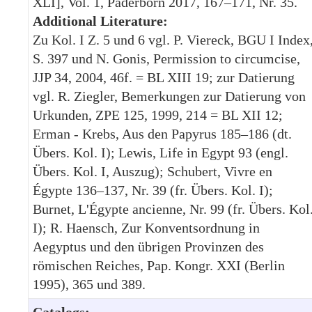
XLI], Vol. 1, Paderborn 2017, 167–171, Nr. 35.
Additional Literature:
Zu Kol. I Z. 5 und 6 vgl. P. Viereck, BGU I Index
S. 397 und N. Gonis, Permission to circumcise,
JJP 34, 2004, 46f. = BL XIII 19; zur Datierung
vgl. R. Ziegler, Bemerkungen zur Datierung von
Urkunden, ZPE 125, 1999, 214 = BL XII 12;
Erman - Krebs, Aus den Papyrus 185–186 (dt.
Übers. Kol. I); Lewis, Life in Egypt 93 (engl.
Übers. Kol. I, Auszug); Schubert, Vivre en
Égypte 136–137, Nr. 39 (fr. Übers. Kol. I);
Burnet, L'Égypte ancienne, Nr. 99 (fr. Übers. Kol
I); R. Haensch, Zur Konventsordnung in
Aegyptus und den übrigen Provinzen des
römischen Reiches, Pap. Kongr. XXI (Berlin
1995), 365 und 389.
Catalogs: