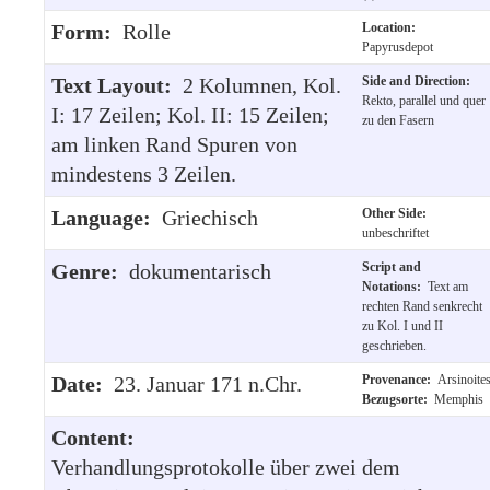
Form:
Rolle
Location:
Papyrusdepot
Text Layout:
2 Kolumnen, Kol.
Side and Direction:
Rekto, parallel und quer
I: 17 Zeilen; Kol. II: 15 Zeilen;
zu den Fasern
am linken Rand Spuren von
mindestens 3 Zeilen.
Language:
Griechisch
Other Side:
unbeschriftet
Genre:
dokumentarisch
Script and
Notations:
Text am
rechten Rand senkrecht
zu Kol. I und II
geschrieben.
Date:
23. Januar 171 n.Chr.
Provenance:
Arsinoite
Bezugsorte:
Memphis
Content:
Verhandlungsprotokolle über zwei dem