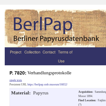
Project
Collection
Contact
Terms of
Zum
Use
Inhalt
springen
P. 7820:
Verhandlungsprotokolle
single texts
Persistent URL
https://berlpap.smb.museum/16832/
Material:
Papyrus
Acquisition:
Sammlun
Mosse 1894.
Find Location:
Faijûm
(?)