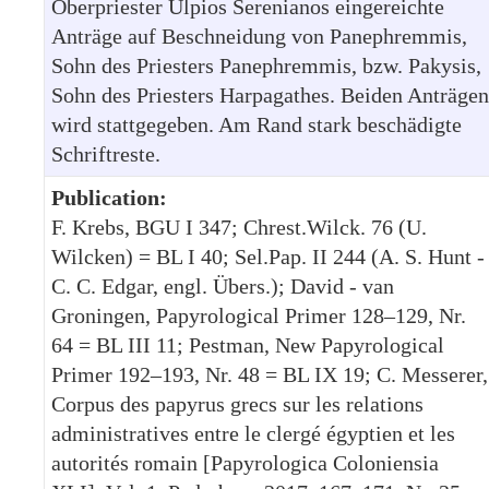
Oberpriester Ulpios Serenianos eingereichte
Anträge auf Beschneidung von Panephremmis,
Sohn des Priesters Panephremmis, bzw. Pakysis,
Sohn des Priesters Harpagathes. Beiden Anträgen
wird stattgegeben. Am Rand stark beschädigte
Schriftreste.
Publication:
F. Krebs, BGU I 347; Chrest.Wilck. 76 (U.
Wilcken) = BL I 40; Sel.Pap. II 244 (A. S. Hunt -
C. C. Edgar, engl. Übers.); David - van
Groningen, Papyrological Primer 128–129, Nr.
64 = BL III 11; Pestman, New Papyrological
Primer 192–193, Nr. 48 = BL IX 19; C. Messerer,
Corpus des papyrus grecs sur les relations
administratives entre le clergé égyptien et les
autorités romain [Papyrologica Coloniensia