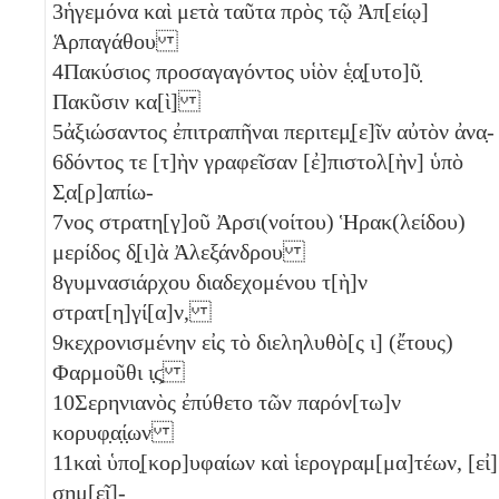
3
ἡγεμόνα καὶ μετὰ ταῦτα πρὸς τῷ Ἀπ[είῳ]
Ἁρπαγάθου
4
Πακύσιος προσαγαγόντος υἱὸν ἑ̣α̣[υτο]ῦ̣
Πακῦσιν κα[ὶ]
5
ἀξιώσαντος ἐπιτραπῆναι περιτεμ̣[ε]ῖν αὐτὸν ἀνα̣-
6
δόντος τε [τ]ὴν γραφεῖσαν [ἐ]πιστολ[ὴν] ὑπὸ
Σ̣α[ρ]απίω-
7
νος στρατη[γ]οῦ Ἀρσι(νοίτου) Ἡρακ(λείδου)
μερίδος δ̣[ι]ὰ Ἀλεξάνδρου
8
γυμνασιάρχου διαδεχομένου τ[ὴ]ν
στρατ[η]γί[α]ν,
9
κεχρονισμένην εἰς τὸ διεληλυθὸ[ς
ι
] (ἔτους)
Φαρμοῦθι
ι̣ϛ̣
10
Σερηνιανὸς ἐπύθετο τῶν παρόν[τω]ν
κορυφ̣α̣ί̣ων
11
καὶ ὑπο̣[κορ]υφαίων καὶ ἱερογραμ[μα]τέων, [εἰ]
σημ[εῖ]-