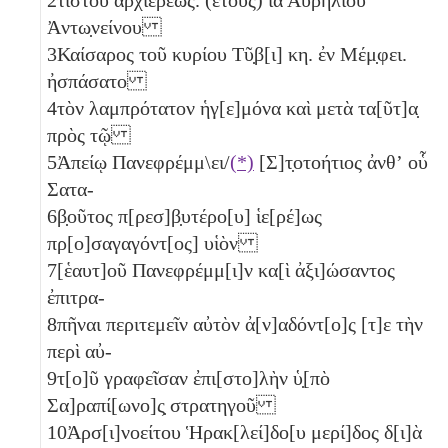
Ἀντω̣νείνου
3
Καίσαρος τοῦ κυρίου Τῦ̣β[ι]
κη
. ἐν Μέμ̣φει.
ἠσπάσατο
4
τὸν λαμπρότατον ἡγ[ε]μόνα καὶ μετὰ τα[ῦτ]α̣
πρὸς τῷ
5
Ἀπείῳ Πανεφρέμμ\ει/
(*)
[Σ]τ̣οτοήτιος ἀνθʼ οὗ
Σατα-
6
β̣οῦτος π[ρεσ]β̣υτέρο[υ] ἱε[ρέ]ως
πρ[ο]σαγαγόντ[ος] υἱὸν
7
[ἑαυτ]οῦ Πανεφρέμμ[ι]ν κα[ὶ ἀξι]ώσαντος
ἐπιτρα-
8
πῆναι περιτεμεῖν αὐτὸν ἀ[ν]αδόντ[ο]ς [τ]ε τὴν
περὶ αὐ-
9
τ[ο]ῦ γραφεῖσαν ἐπι[στο]λὴν ὑ̣[πὸ
Σα]ραπί[ωνο]ς̣ στρατηγοῦ
10
Ἀρσ[ι]νοείτου Ἡρακ[λεί]δο[υ μερί]δος δ[ι]ὰ