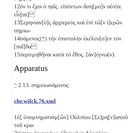
12
όν τι ἔχοι ὁ π̣αῖς. εἰπόντων ἄση[μο]ν αὐτὸ̣ν̣
εἶν̣[αι]
13
Σερηνιαν[ὸ]ς ἀρχιερεὺς καὶ ἐπὶ τῶ[ν ἱ]ερῶν
σ̣ημιω-
14
σάμενος
(*)
τὴν ἐπιστολὴν ἐκέλευ[σ]εν τὸν
[παῖ]δα
15
περιτμηθῆναι κατὰ τὸ ἔθος. [ἀν]έγνω(ν).
Apparatus
^
2.13. σημειωσάμενος
chr.wilck.76.xml
1
ἐξ ὑπομνηματισμ[ῶν] Οὐλπίου [Σε]ρη[ν]ι̣αν̣οῦ
τοῦ κρα-
2
τίστου ἀρχιερέως. (ἔτους)
ια
Αὐρηλίου