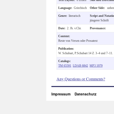
Language:
Griechisch
Other Side:
unbesc
Genre:
literarisch
Script and Notati
jüngerer Schrift
Date:
2. Jh. v.Chr.
Provenance:
Content:
Reste von Versen oder Prosatext
Publication:
W. Schubart, P.Schubart 14 Z. 3–4 und 7–11.
Catalogs:
TM 65591
LDAB 6842
MP3 1979
Any Questions or Comments?
Impressum
Datenschutz