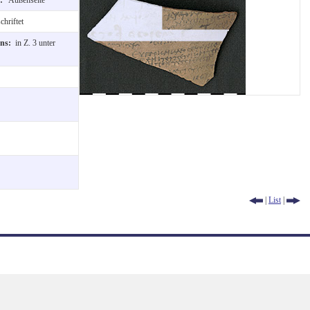
hriftet
ons:
in Z. 3 unter
|
List
|