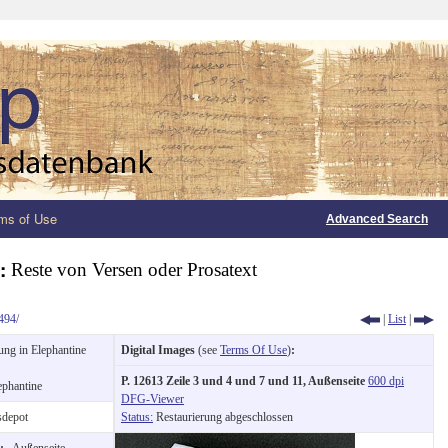
ms of Use
Advanced Search
1:
Reste von Versen oder Prosatext
494/
|
List
|
ng in Elephantine
Digital Images
(see
Terms Of Use
)
:
P. 12613 Zeile 3 und 4 und 7 und 11, Außenseite
600 dpi
ephantine
DFG-Viewer
depot
Status:
Restaurierung abgeschlossen
n:
Außenseite