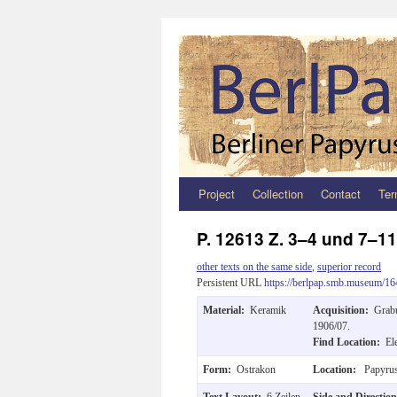
Project
Collection
Contact
Ter
Zum
Inhalt
P. 12613 Z. 3–4 und 7–1
springen
other texts on the same side
,
superior record
Persistent URL
https://berlpap.smb.museum/16
Material:
Keramik
Acquisition:
Grabu
1906/07.
Find Location:
El
Form:
Ostrakon
Location:
Papyrus
Text Layout:
6 Zeilen
Side and Directio