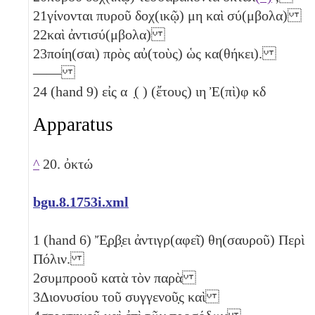
21
γίνονται πυροῦ δοχ(ικῷ)
μη
καὶ σύ(μβολα)
22
καὶ ἀντισύ(μβολα)
23
ποίη(σαι) πρὸς αὐ(τοὺς) ὡς κα(θήκει).
——
24
(hand 9) εἰς α ̣( ) (ἔτους)
ιη
Ἐ(πὶ)φ
κδ
Apparatus
^
20. ὀκτώ
bgu.8.1753i.xml
1
(hand 6) Ἔ̣ρ̣β̣ει ἀντιγρ(αφεῖ) θη(σαυροῦ) Περὶ
Πόλιν.
2
συμπροοῦ κατὰ τὸν παρὰ
3
Διονυσίου τοῦ συγγενοῦ̣ς καὶ