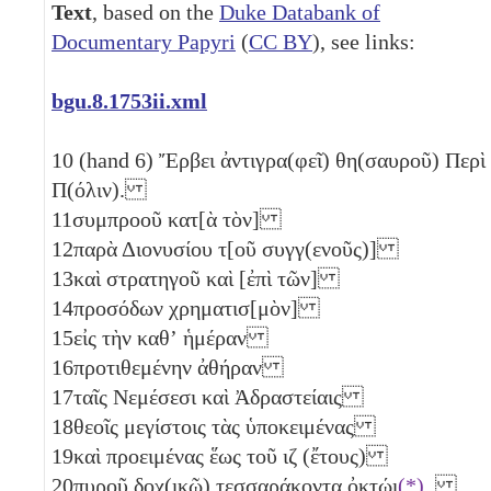
Text
, based on the
Duke Databank of
Documentary Papyri
(
CC BY
), see links:
bgu.8.1753ii.xml
10
(hand 6) Ἔρβει ἀντιγρα(φεῖ) θη(σαυροῦ) Περὶ
Π(όλιν).
11
συμπροοῦ κατ[ὰ τὸν]
12
παρὰ Διονυσίου τ[οῦ συγγ(ενοῦς)]
13
καὶ στρατηγοῦ καὶ [ἐπὶ τῶν]
14
προσόδων χρηματισ[μὸν]
15
εἰς τὴν καθʼ ἡμέραν
16
προτιθεμένην ἀθήραν
17
ταῖς Νεμέσεσι καὶ Ἀδραστείαις
18
θεοῖς μεγίστοις τὰς ὑποκειμένας
19
καὶ προειμένας ἕως τοῦ
ιζ
(ἔτους)
20
πυροῦ δοχ(ικῷ) τεσσαράκοντα ὀκτώι
(*)
,