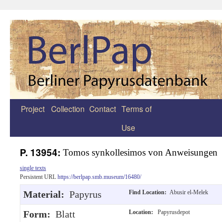
Project
Collection
Contact
Terms of
Zum
Use
Inhalt
springen
P. 13954:
Tomos synkollesimos von Anweisungen
single texts
Persistent URL
https://berlpap.smb.museum/16480/
Material:
Papyrus
Find Location:
Abusir el-Melek
Form:
Blatt
Location:
Papyrusdepot