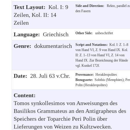
Text Layout:
Kol. I: 9
Side and Direction:
Rekto, parallel z
den Fasern
Zeilen, Kol. II: 14
Zeilen
Language:
Griechisch
Other Side:
unbeschriftet
Genre:
dokumentarisch
Script and Notations:
Kol. I: Z. 1–8
von Hand VI, Z. 9 von Hand IX. Kol.
II: Z. 1–13 von Hand VI, Z. 14 von
Hand IX. Zur Bezeichnung der Hände
vgl. Kunkel 172f.
Date:
28. Juli 63 v.Chr.
Provenance:
Herakleopolites
Bezugsorte:
Sobthis (Memphites); Per
Polin (Herakleopolites)
Content:
Tomos synkollesimos von Anweisungen des
Basilikos Grammateus an den Antigrapheus des
Speichers der Toparchie Peri Polin über
Lieferungen von Weizen zu Kultzwecken.