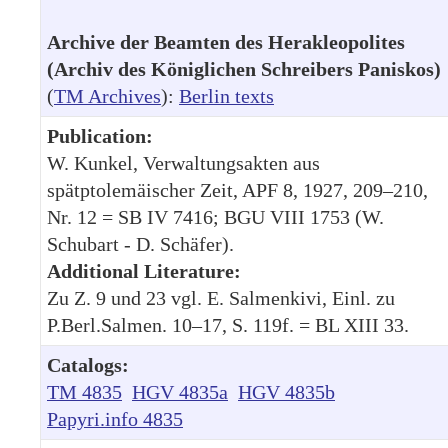
Archive der Beamten des Herakleopolites
(Archiv des Königlichen Schreibers Paniskos)
(
TM Archives
):
Berlin texts
Publication:
W. Kunkel, Verwaltungsakten aus
spätptolemäischer Zeit, APF 8, 1927, 209–210,
Nr. 12 = SB IV 7416; BGU VIII 1753 (W.
Schubart - D. Schäfer).
Additional Literature:
Zu Z. 9 und 23 vgl. E. Salmenkivi, Einl. zu
P.Berl.Salmen. 10–17, S. 119f. = BL XIII 33.
Catalogs:
TM 4835
HGV 4835a
HGV 4835b
Papyri.info 4835