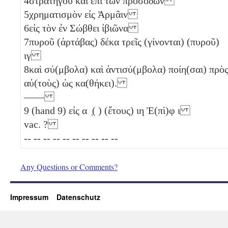
4
στρατηγοῦ καὶ ἐπὶ τῶν προσόδων
5
χρηματισμὸν εἰς Ἁρμᾶιν
6
εἰς τὸν ἐν Σώβθει ἰβιῶνα
7
πυροῦ (ἀρτάβας) δέκα τρεῖς (γίνονται) (πυροῦ)
ιγ
8
καὶ σύ(μβολα) καὶ ἀντισύ(μβολα) ποίη(σαι) πρὸ
αὐ(τοὺς) ὡς κα(θήκει).
——
9
(hand 9) εἰς α ̣( ) (ἔτους)
ιη
Ἐ(πὶ)φ
ι
vac. ?
-- -- -- -- -- -- -- -- -- --
Any Questions or Comments?
Impressum
Datenschutz