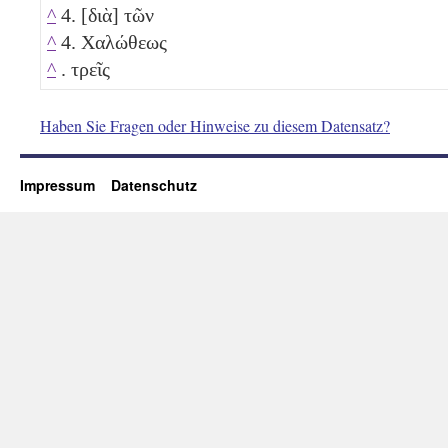
^
4. [διὰ] τῶν
^
4. Χαλώθεως
^
. τρεῖς
Haben Sie Fragen oder Hinweise zu diesem Datensatz?
Impressum
Datenschutz