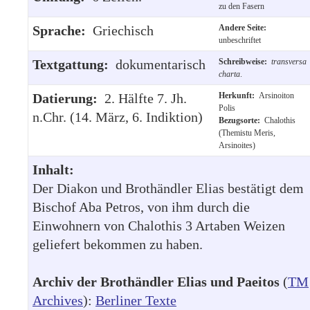
zu den Fasern
Sprache:
Griechisch
Andere Seite:
unbeschriftet
Textgattung:
dokumentarisch
Schreibweise:
transversa
charta
.
Datierung:
2. Hälfte 7. Jh.
Herkunft:
Arsinoiton
Polis
n.Chr. (14. März, 6. Indiktion)
Bezugsorte:
Chalothis
(Themistu Meris,
Arsinoites)
Inhalt:
Der Diakon und Brothändler Elias bestätigt dem
Bischof Aba Petros, von ihm durch die
Einwohnern von Chalothis 3 Artaben Weizen
geliefert bekommen zu haben.
Archiv der Brothändler Elias und Paeitos
(
TM
Archives
):
Berliner Texte