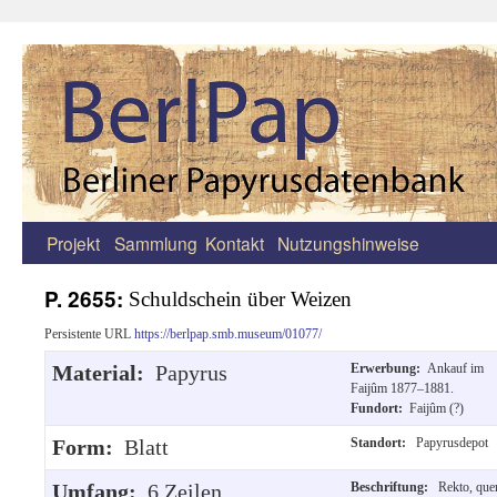
Projekt
Sammlung
Kontakt
Nutzungshinweise
Zum
Inhalt
P. 2655:
Schuldschein über Weizen
springen
Persistente URL
https://berlpap.smb.museum/01077/
Material:
Papyrus
Erwerbung:
Ankauf im
Faijûm 1877–1881.
Fundort:
Faijûm (?)
Form:
Blatt
Standort:
Papyrusdepot
Umfang:
6 Zeilen.
Beschriftung:
Rekto, que