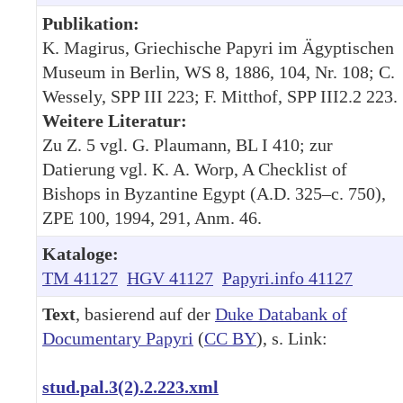
Publikation:
K. Magirus, Griechische Papyri im Ägyptischen
Museum in Berlin, WS 8, 1886, 104, Nr. 108; C.
Wessely, SPP III 223; F. Mitthof, SPP III2.2 223.
Weitere Literatur:
Zu Z. 5 vgl. G. Plaumann, BL I 410; zur
Datierung vgl. K. A. Worp, A Checklist of
Bishops in Byzantine Egypt (A.D. 325–c. 750),
ZPE 100, 1994, 291, Anm. 46.
Kataloge:
TM 41127
HGV 41127
Papyri.info 41127
Text
, basierend auf der
Duke Databank of
Documentary Papyri
(
CC BY
), s. Link:
stud.pal.3(2).2.223.xml