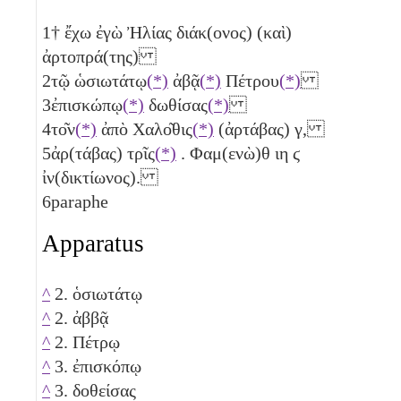
1
† ἔχω ἐγὼ Ἠλίας διάκ(ονος) (καὶ)
ἀρτοπρά(της)
2
τῷ ὡσιωτάτῳ
(*)
ἀβᾷ
(*)
Πέτρου
(*)
3
ἐπισκώπῳ
(*)
δωθίσας
(*)
4
το͂ν
(*)
ἀπὸ Χαλο͂θις
(*)
(ἀρτάβας)
γ
,
5
ἀρ(τάβας)
τρῖς
(*)
. Φαμ(ενὼ)θ
ιη
ϛ
ἰν(δικτίωνος).
6
paraphe
Apparatus
^
2. ὁσιωτάτῳ
^
2. ἀββᾷ
^
2. Πέτρῳ
^
3. ἐπισκόπῳ
^
3. δοθείσας