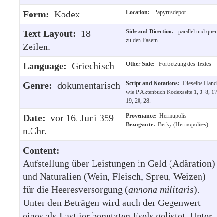
Form:
Kodex
Location:
Papyrusdepot
Text Layout:
18
Side and Direction:
parallel und quer
zu den Fasern
Zeilen.
Language:
Griechisch
Other Side:
Fortsetzung des Textes
Genre:
dokumentarisch
Script and Notations:
Dieselbe Hand
wie P.Aktenbuch Kodexseite 1, 3–8, 17
19, 20, 28.
Date:
vor 16. Juni 359
Provenance:
Hermupolis
Bezugsorte:
Berky (Hermopolites)
n.Chr.
Content:
Aufstellung über Leistungen in Geld (Adäration)
und Naturalien (Wein, Fleisch, Spreu, Weizen)
für die Heeresversorgung (
annona
militaris
).
Unter den Beträgen wird auch der Gegenwert
eines als Lasttier benutzten Esels gelistet. Unter