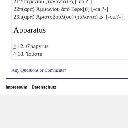
21
Ὑπερεχίου (τάλαντα)
Α̣
[-ca.?-]
22
π(αρὰ) Ἀμμωνίου ἀπὸ Βερκ[ὺ] [-ca.?-]
23
π(αρὰ) Ἀριστοβούλ(ου) (τάλαντα)
Β
̣[-ca.?-] ̣
Apparatus
^
12. ὑ̈ papyrus
^
18. Ἰοῦστε
Any Questions or Comments?
Impressum
Datenschutz