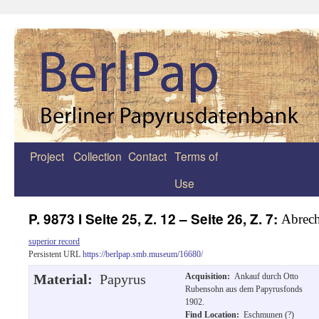
Project
Collection
Contact
Terms of
Zum
Use
Inhalt
springen
P. 9873 I Seite 25, Z. 12 – Seite 26, Z. 7:
Abrec
superior record
Persistent URL
https://berlpap.smb.museum/16680/
Material:
Papyrus
Acquisition:
Ankauf durch Otto
Rubensohn aus dem Papyrusfonds
1902.
Find Location:
Eschmunen (?)