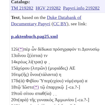
Catalogs:
TM 219282
HGV 219282
Papyri.info 219282
Text
, based on the
Duke Databank of
Documentary Papyri
(
CC BY
), see link:
p.aktenbuch.pag25.xml
12
ὑ
(*)
πὲρ ὧν δέδωκα πρόσγ̣ρ̣αφόν τι Δ̣ιονυσίῳ
13
οἴνου ξ(έσται)
τν
14
κρέως λί(τραι)
φ ̣
15
ἀχύρου (λιτρῶν) (μυριάδες)
ΑΕ
16
τιμ(ῆς) ὄνου(τάλαντα)
η
17
δι(ὰ) Φιβίου Ὑπερ(εχίου) νόμ(ισμα)
α
18
τῷ Ἰῶστε
(*)
τῷ ἐπαρχικῷ ̣[-ca.?-]
19
τοῦ σίτου σπαθ(ία) ̣ ̣
20
π(αρὰ) τῆς γυναικὸς Ἀμμωνίου [-ca.?-]