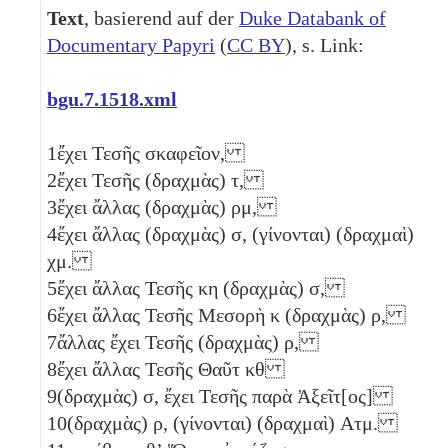
Text
, basierend auf der
Duke Databank of
Documentary Papyri
(
CC BY
), s. Link:
bgu.7.1518.xml
1
ἔχει Τεσῆς σκαφεῖον,
2
ἔχει Τεσῆς (δραχμὰς)
τ
,
3
ἔχει ἄλλας (δραχμὰς)
ρμ
,
4
ἔχει ἄλλας (δραχμὰς)
σ
, (γίνονται) (δραχμαὶ)
χμ
.
5
ἔχει ἄλλας Τεσῆς
κη
(δραχμὰς)
σ
,
6
ἔχει ἄλλας Τεσῆς Μεσορὴ
κ
(δραχμὰς)
ρ
,
7
ἄλλας ἔχει Τεσῆς (δραχμὰς)
ρ
,
8
ἔχει ἄλλας Τεσῆς Θαῦτ
κθ
9
(δραχμὰς)
σ
, ἔχει Τεσῆς παρὰ Ἀξεῖτ[ος]
10
(δραχμὰς)
ρ
, (γίνονται) (δραχμαὶ)
Ατμ
.