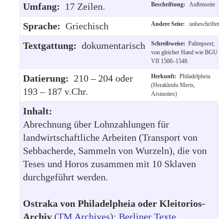
Umfang:
17 Zeilen.
Beschriftung:
Außenseite
Sprache:
Griechisch
Andere Seite:
unbeschriftet
Textgattung:
dokumentarisch
Schreibweise:
Palimpsest;
von gleicher Hand wie BGU
VII 1500–1548.
Datierung:
210 – 204 oder
Herkunft:
Philadelpheia
(Herakleidu Meris,
193 – 187 v.Chr.
Arsinoites)
Inhalt:
Abrechnung über Lohnzahlungen für
landwirtschaftliche Arbeiten (Transport von
Sebbacherde, Sammeln von Wurzeln), die von
Teses und Horos zusammen mit 10 Sklaven
durchgeführt werden.
Ostraka von Philadelpheia oder Kleitorios-
Archiv
(
TM Archives
):
Berliner Texte