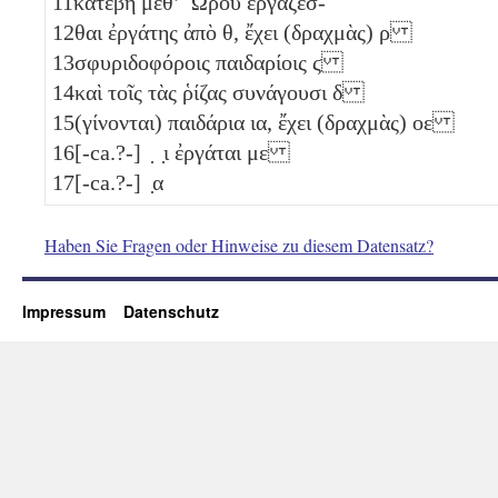
11
κατέβη μεθʼ Ὥρου ἐργάζεσ-
12
θαι ἐργάτης ἀπὸ
θ
, ἔχει (δραχμὰς)
ρ
13
σφυριδοφόροις παιδαρίοις
ϛ
14
καὶ τοῖς τὰς ῥίζας συνάγουσι
δ
15
(γίνονται) παιδάρια
ια
, ἔχει (δραχμὰς)
οε
16
[-ca.?-] ̣ ̣ι ἐργάται
με
17
[-ca.?-] ̣α
Haben Sie Fragen oder Hinweise zu diesem Datensatz?
Impressum
Datenschutz