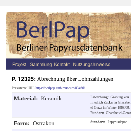
Projekt
Sammlung
Kontakt
Nutzungshinweise
Zum
Inhalt
P. 12325:
Abrechnung über Lohnzahlungen
springen
Persistente URL
https://berlpap.smb.museum/03466/
Material:
Keramik
Erwerbung:
Grabung von
Friedrich Zucker in Gharabet
el-Gerza im Winter 1908/09.
Fundort:
Gharabet el-Gerza
Form:
Ostrakon
Standort:
Papyrusdepot