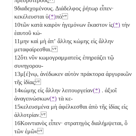
9
διαδεχομένους. Διάδελφος ῥήτωρ εἶπεν·
κεκέλευσται ὑ
(*)
πὸ
10
τῶν κατὰ καιρὸν ἡγεμόνων ἕκαστον ἰς
(*)
τὴν
ἑαυτοῦ κώ-
11
μην καὶ μὴ ἀπʼ ἄλλης κώμης εἰς ἄλλην
μεταφαίρεσθαι.
12
ὅτι νῦν κωμογραμματεὺς ἐπηρεάζει τῷ
συνηγορου-
13
μ[έ]νῳ, ἀνέδωκεν αὐτὸν πράκτορα ἀργυρικῶν
τῆς ἰδίας
14
κώμης εἰς ἄλλην λειτουργείαν
(*)
. ἀξιοῖ
ἀναγεινώσκων
(*)
τὰ κε-
15
κελευσμένα μὴ ἀφέλκεσθαι ἀπὸ τῆς ἰδίας εἰς
ἀλλοτρίαν.
16
Κοιντιανὸς εἶπεν· στρατηγὸς διαλήμψεται, ὃ
τῶν ἐμῶν