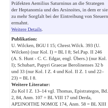
Präfekten Aemilius Saturninus an die Strategen
der Heptanomia und des Arsinoites, in dem er sie
zu mehr Sorgfalt bei der Eintreibung von Steuern
ermahnt.
Weitere Details
.
Publikation:
U. Wilcken, BGU I 15; Chrest.Wilck. 393 (U.
Wilcken) (nur Kol. I) = BL I 8; Sel.Pap. II 246
(A. S. Hunt - C. C. Edgar, engl. Übers.) (nur Kol.
I); Schubart, Papyri Graecae Berolinenses 32 b
und 33 (nur Kol. I Z. 4 und Kol. II Z. 1 und 22–
23) = BL I 8.
Weitere Literatur:
Zu Kol I Z. 13–14 vgl. Thomas, Epistrategos, Bd.
2, 84, Anm. 107 = BL VIII 17 und Derda,
ΑΡΣΙΝΟΙΤΗΣ ΝΟΜΟΣ 174, Anm. 58 = BL XIII