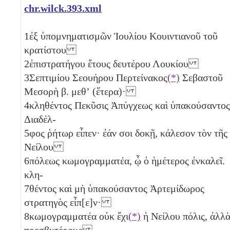
chr.wilck.393.xml
1
ἐξ ὑπομνηματισμῶν Ἰουλίου Κουιντιανοῦ τοῦ
κρατίστου
2
ἐπιστρατήγου ἔτους δευτέρου Λουκίου
3
Σεπτιμίου Σεουήρου Περτείνακος
(*)
Σεβαστοῦ
Μεσορὴ
β
. μεθʼ (ἕτερα)·
4
κληθέντος Πεκῦσις Ἀπύγχεως καὶ ὑπακούσαντος
Διαδέλ-
5
φος ῥήτωρ εἶπεν· ἐάν σοι δοκῇ, κάλεσον τὸν τῆς
Νείλου
6
πόλεως κωμογραμματέα, ᾧ ὁ ἡμέτερος ἐνκαλεῖ.
κλη-
7
θέντος καὶ μὴ ὑπακούσαντος Ἀρτεμίδωρος
στρατηγὸς εἶπ[ε]ν·
8
κωμογραμματέα οὐκ ἔχι
(*)
ἡ Νείλου πόλις, ἀλλ
πρεσβυτέρους