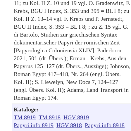
11; zu Kol. II Z. 10 und 19 vgl. O. Gradenwitz, F.
Krebs, BGU I Index, S. 353 und 395 = BL I 8; zu
Kol. II Z. 13–14 vgl. F. Krebs und P. Jernstedt,
BGU II Index, S. 353 = BL I 8; ; zu Z. 15 vgl. G.
di Bartolo, Studien zur griechischen Syntax
dokumentarischer Papyri der römischen Zeit
[Papyrologica Coloniensia XLIV], Paderborn
2021, 50f. (dt. Übers.); Erman - Krebs, Aus den
Papyrus 125–127 (dt. Übers., Auszüge); Johnson,
Roman Egypt 417–418, Nr. 264 (engl. Übers.
Kol. II); S. Llewelyn, New Docs 7, 124–127
(engl. Übers. Kol. II); Adams, Land Transport in
Roman Egypt 174.
Kataloge:
TM 8919
TM 8918
HGV 8919
Papyri.info 8919
HGV 8918
Papyri.info 8918