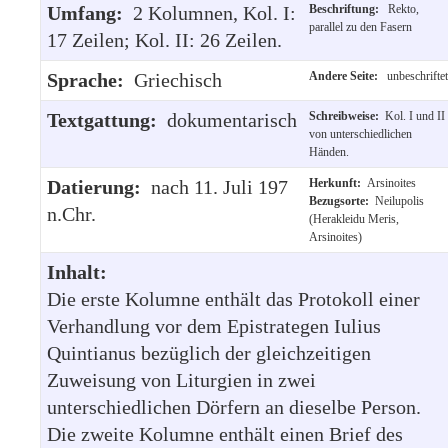
Umfang:
2 Kolumnen, Kol. I:
Beschriftung:
Rekto,
parallel zu den Fasern
17 Zeilen; Kol. II: 26 Zeilen.
Sprache:
Griechisch
Andere Seite:
unbeschriftet
Textgattung:
dokumentarisch
Schreibweise:
Kol. I und II
von unterschiedlichen
Händen.
Datierung:
nach 11. Juli 197
Herkunft:
Arsinoites
Bezugsorte:
Neilupolis
n.Chr.
(Herakleidu Meris,
Arsinoites)
Inhalt:
Die erste Kolumne enthält das Protokoll einer
Verhandlung vor dem Epistrategen Iulius
Quintianus bezüglich der gleichzeitigen
Zuweisung von Liturgien in zwei
unterschiedlichen Dörfern an dieselbe Person.
Die zweite Kolumne enthält einen Brief des