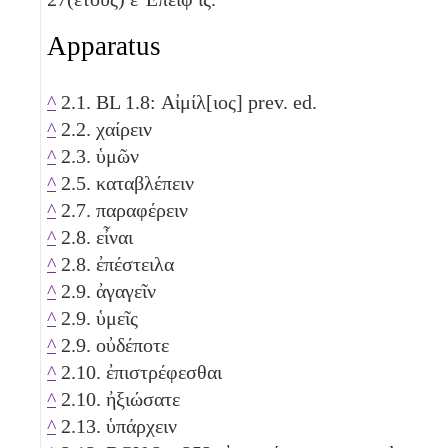
Apparatus
^
2.1. BL 1.8: Αἰμίλ[ιος] prev. ed.
^
2.2. χαίρειν
^
2.3. ὑμῶν
^
2.5. καταβλέπειν
^
2.7. παραφέρειν
^
2.8. εἶναι
^
2.8. ἐπέστειλα
^
2.9. ἀγαγεῖν
^
2.9. ὑμεῖς
^
2.9. οὐδέποτε
^
2.10. ἐπιστρέφεσθαι
^
2.10. ἠξιώσατε
^
2.13. ὑπάρχειν