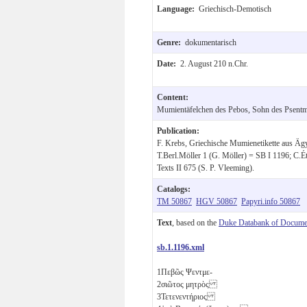
Language:
Griechisch-Demotisch
Genre:
dokumentarisch
Date:
2. August 210 n.Chr.
Content:
Mumientäfelchen des Pebos, Sohn des Psentme
Publication:
F. Krebs, Griechische Mumienetikette aus Ägy
T.Berl.Möller 1 (G. Möller) = SB I 1196; C.
Texts II 675 (S. P. Vleeming).
Catalogs:
TM 50867
HGV 50867
Papyri.info 50867
Text
, based on the
Duke Databank of Documen
sb.1.1196.xml
1
Πεβῶς Ψεντμε-
2
σιῶτος μητρὸς
3
Τετενεντήριος