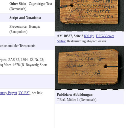
Other Side:
Zugehöriger Text
(Demotisch)
Script and Notations:
Provenance:
Bompae
(Panopolites)
ÄM 10537, Seite 2
600 dpi
DFG-Viewer
Status:
Restaurierung abgeschlossen
sios und der Tetenenteris.
pten, ZÄS 32, 1894, 42, Nr. 23;
Étiq.Mom. 1678 (B. Boyaval); Short
tary Papyri
(
CC BY
), see link:
Publizierte Abbildungen:
T.Berl. Möller 1 (Demotisch).