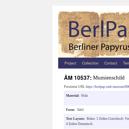
Project
Collection
Contact
Ter
Zum
Inhalt
ÄM 10537:
Mumienschild
springen
Persistent URL
https://berlpap.smb.museum/00
Material:
Holz
Form:
Tafel
Text Layout:
Rekto: 5 Zeilen Griechisch; Ve
4 Zeilen Demotisch.