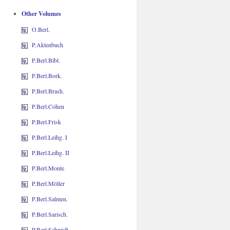
Other Volumes
O.Berl.
P.Aktenbuch
P.Berl.Bibl.
P.Berl.Bork.
P.Berl.Brash.
P.Berl.Cohen
P.Berl.Frisk
P.Berl.Leihg. I
P.Berl.Leihg. II
P.Berl.Monte
P.Berl.Möller
P.Berl.Salmen.
P.Berl.Sarisch.
P.Berl.Schmidt