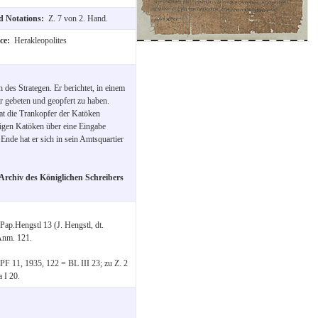
nd Notations:
Z. 7 von 2. Hand.
nce:
Herakleopolites
des Strategen. Er berichtet, in einem
 gebeten und geopfert zu haben.
t die Trankopfer der Katöken
nigen Katöken über eine Eingabe
 Ende hat er sich in sein Amtsquartier
Archiv des Königlichen Schreibers
ap.Hengstl 13 (J. Hengstl, dt.
 Anm. 121.
PF 11, 1935, 122 = BL III 23; zu Z. 2
 I 20.