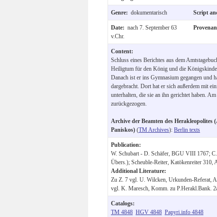
Genre:
dokumentarisch
Script a
Date:
nach 7. September 63
Provena
v.Chr.
Content:
Schluss eines Berichtes aus dem Amtstagebuch 
Heiligtum für den König und die Königskinder
Danach ist er ins Gymnasium gegangen und ha
dargebracht. Dort hat er sich außerdem mit ei
unterhalten, die sie an ihn gerichtet haben. Am
zurückgezogen.
Archive der Beamten des Herakleopolites (
Paniskos)
(
TM Archives
):
Berlin texts
Publication:
W. Schubart - D. Schäfer, BGU VIII 1767; C.P
Übers.); Scheuble-Reiter, Katökenreiter 310,
Additional Literature:
Zu Z. 7 vgl. U. Wilcken, Urkunden-Referat, A
vgl. K. Maresch, Komm. zu P.Herakl.Bank. 2a
Catalogs:
TM 4848
HGV 4848
Papyri.info 4848