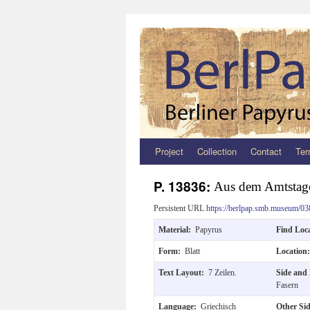
Project
Collection
Contact
Ter
Zum
Inhalt
P. 13836:
Aus dem Amtstage
springen
Persistent URL
https://berlpap.smb.museum/03
Material:
Papyrus
Find Loc
Form:
Blatt
Location
Text Layout:
7 Zeilen.
Side and
Fasern
Language:
Griechisch
Other Si