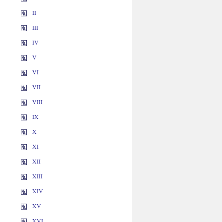
II
III
IV
V
VI
VII
VIII
IX
X
XI
XII
XIII
XIV
XV
XVI