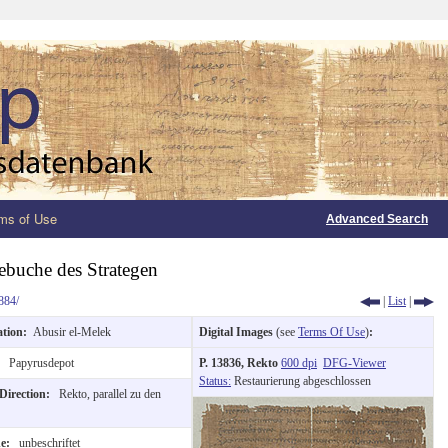
ms of Use
Advanced Search
buche des Strategen
884/
|
List
|
ation:
Abusir el-Melek
Digital Images
(see
Terms Of Use
)
:
:
Papyrusdepot
P. 13836, Rekto
600 dpi
DFG-Viewer
Status:
Restaurierung abgeschlossen
 Direction:
Rekto, parallel zu den
de:
unbeschriftet