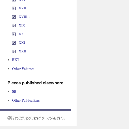
XVII
XVIII.1
XIX
XX
XXI
XXII
BKT
Other Volumes
Pieces published elsewhere
SB
Other Publications