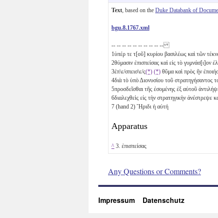
Text
, based on the
Duke Databank of Documen
bgu.8.1767.xml
-- -- -- -- -- -- -- -- -- --
1
ὑπέρ τε τ[οῦ] κυρίου βασιλέως καὶ τῶν τέκνω
2
θύμασιν ἐπισπείσας καὶ εἰς τὸ γυμνάσ[ι]ον
3
ἐπ\ε/σπεισ\ε/ς
(*)
(*)
θῦμα καὶ πρὸς ἣν ἐποιή
4
διὰ τὸ ὑπὸ Διονυσίου τοῦ στρατηγήσαντος το
5
προσδεῖσθαι τῆς ἐσομένης ἐξ αὐτοῦ ἀντιλ
6
διαλεχθεὶς εἰς τὴν στρατηγικὴν ἀνέστρεψε
7
(hand 2) Ἥριδι ἡ αὐτή
Apparatus
^
3. ἐπισπείσας
Any Questions or Comments?
Impressum
Datenschutz