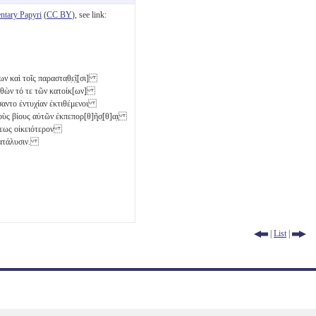
tary Papyri
(
CC BY
), see link:
ν καὶ τοῖς παραστα̣θ̣ε̣ῖ̣[σι]
 ἐλθὼν τό τε τῶν κατοίκ[ων]
σαντο ἐντυχίαν ἐκτιθέμενοι
ὺς βίους αὐτῶν ἐκπεπορ[θ]ῆ̣σ̣[θ]α̣ι̣
ήψεως οἰκειότερον
 κατάλυσιν.
|
List
|