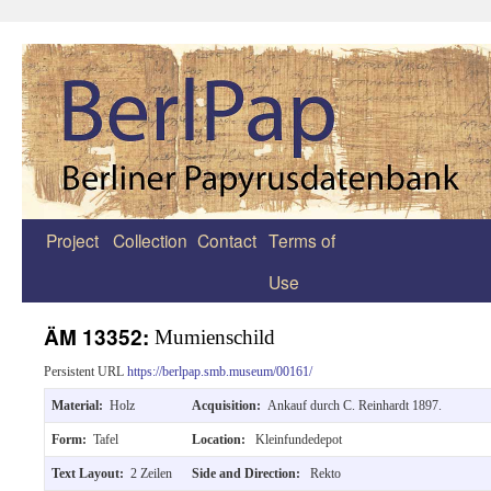
Project
Collection
Contact
Terms of
Zum
Use
Inhalt
springen
ÄM 13352:
Mumienschild
Persistent URL
https://berlpap.smb.museum/00161/
Material:
Holz
Acquisition:
Ankauf durch C. Reinhardt 1897.
Form:
Tafel
Location:
Kleinfundedepot
Text Layout:
2 Zeilen
Side and Direction:
Rekto