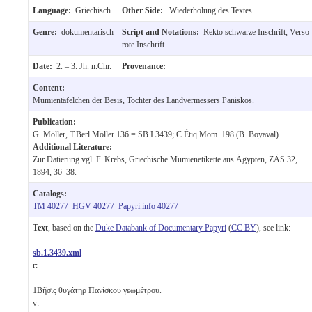
Language:
Griechisch
Other Side:
Wiederholung des Textes
Genre:
dokumentarisch
Script and Notations:
Rekto schwarze Inschrift, Verso
rote Inschrift
Date:
2. – 3. Jh. n.Chr.
Provenance:
Content:
Mumientäfelchen der Besis, Tochter des Landvermessers Paniskos.
Publication:
G. Möller, T.Berl.Möller 136 = SB I 3439; C.Étiq.Mom. 198 (B. Boyaval).
Additional Literature:
Zur Datierung vgl. F. Krebs, Griechische Mumienetikette aus Ägypten, ZÄS 32,
1894, 36–38.
Catalogs:
TM 40277
HGV 40277
Papyri.info 40277
Text
, based on the
Duke Databank of Documentary Papyri
(
CC BY
), see link:
sb.1.3439.xml
r:
1
Βῆσις θυγάτηρ Πανίσκου γεωμέτρου.
v: