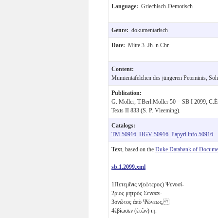
Language:
Griechisch-Demotisch
Genre:
dokumentarisch
Date:
Mitte 3. Jh. n.Chr.
Content:
Mumientäfelchen des jüngeren Peteminis, Soh
Publication:
G. Möller, T.Berl.Möller 50 = SB I 2099; C.
Texts II 833 (S. P. Vleeming).
Catalogs:
TM 50916
HGV 50916
Papyri.info 50916
Text
, based on the
Duke Databank of Documen
sb.1.2099.xml
1
Πετεμῖνις ν(εώτερος) Ψενοσί-
2
ριος μητρὸς Σενσαν-
3
σνῶτος ἀπὸ Ψώνεως,
4
ἐβίωσεν (ἐτῶν)
ιη
.