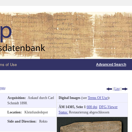
ms of Use
Advanced Search
200/
|
List
|
Acquisition:
Ankauf durch Carl
Digital Images
(see
Terms Of Use
)
:
Schmidt 1898.
ÄM 14305, Seite 1
600 dpi
DFG-Viewer
Location:
Kleinfundedepot
Status:
Restaurierung abgeschlossen
Side and Direction:
Rekto