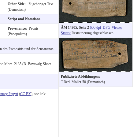
Other Side:
Zugehöriger Text
(Demotisch)
Script and Notations:
ÄM 14305, Seite 2
600 dpi
DFG-Viewer
Provenance:
Psonis
Status:
Restaurierung abgeschlossen
(Panopolites)
n des Psenosiris und der Sensansnos.
Étiq.Mom. 2135 (B. Boyaval); Short
Publizierte Abbildungen:
T.Berl. Möller 50 (Demotisch)
tary Papyri
(
CC BY
), see link: