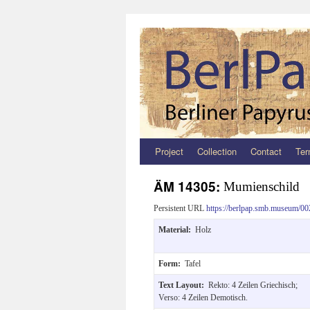
Project
Collection
Contact
Ter
Zum
Inhalt
ÄM 14305:
Mumienschild
springen
Persistent URL
https://berlpap.smb.museum/00
Material:
Holz
Form:
Tafel
Text Layout:
Rekto: 4 Zeilen Griechisch;
Verso: 4 Zeilen Demotisch.