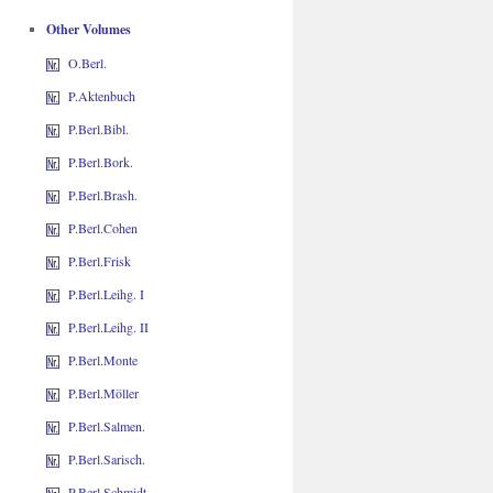
Other Volumes
O.Berl.
P.Aktenbuch
P.Berl.Bibl.
P.Berl.Bork.
P.Berl.Brash.
P.Berl.Cohen
P.Berl.Frisk
P.Berl.Leihg. I
P.Berl.Leihg. II
P.Berl.Monte
P.Berl.Möller
P.Berl.Salmen.
P.Berl.Sarisch.
P.Berl.Schmidt