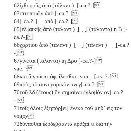
62
ἰχθυηρᾶ̣ς̣ ἀπὸ (τάλαντ ) ̣[-ca.?-]
63
σιτοποιῶν ἀπὸ [-ca.?-]
64
[-ca.?-] ̣ ̣ ἀπὸ [-ca.?-]
65
[ἐλ]α̣ικῆς ἀπὸ (τάλαντ ) ̣[ ̣ ̣] (τάλαντα)
η
Β
[-
ca.?-]
66
χ̣α̣ρ̣τίου ἀπὸ (τάλαντ ) ̣[ ̣ ̣] (τάλαντ ) ̣ ̣ ̣[-ca.?
-]
67
γίνεται (τάλαντα)
ιη
Δρο
[-ca.?-]
vac. ?
68
καὶ ἃ γράφει ὀφείλεσθαι εναπ ̣ ̣[-ca.?-]
69
πρὸς τὸ συνηγορικὸν αν̣εγ̣[-ca.?-]
70
τοῦ
λδ
(ἔτους) ὃν σημαίνει ἐγλαβὸν ον[-ca.?
-]
71
τοῖς ὅλοις ἐξηπό̣ρ̣[ει] ἕνεκα τοῦ μηδʼ εἰς τὸν
νομ̣ὸ̣ν̣
72
δύνασθαι ἐξοδε̣ύ̣σαντα πρᾶξαί τι διὰ τὴν