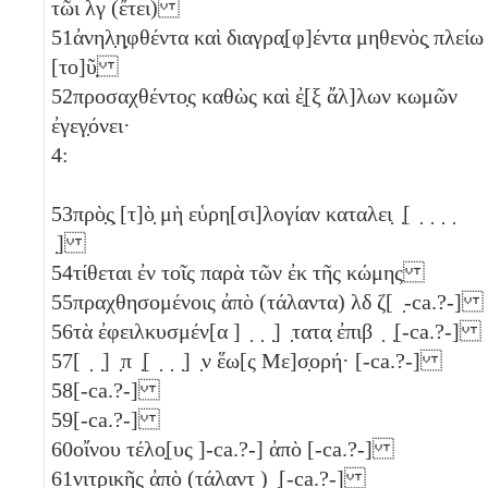
τῶι
λγ
(ἔτει)
51
ἀνηλ̣η̣φθέντα καὶ διαγρα̣[φ]έντα μηθενὸς̣ πλείω
[το]ῦ̣
52
προσαχθέντο̣ς καθὼς καὶ ἐ̣[ξ ἄλ]λων κωμῶν
ἐγεγ̣όνει·
4:
53
πρὸ̣ς̣ [τ]ὸ̣ μὴ εὑρη[σι]λογίαν καταλει̣ ̣[ ̣ ̣ ̣ ̣
̣]
54
τίθεται ἐν τοῖς παρὰ τῶν ἐκ τῆς κώμης
55
πραχθησομένοις ἀπὸ (τάλαντα)
λδ
ζ
[ ̣-ca.?-]
56
τὰ ἐφειλκυσμέν[α ] ̣ ̣ ̣] ̣τατα̣ ἐπιβ ̣ ̣[-ca.?-]
57
[ ̣ ̣] ̣π ̣[ ̣ ̣ ̣] ̣ν ἕω[ς Με]σ̣ορή· [-ca.?-]
58
[-ca.?-]
59
[-ca.?-]
60
οἴνου τέλο̣[υς ]-ca.?-] ἀπὸ [-ca.?-]
61
νιτρικῆς ἀπὸ (τάλαντ ) ̣[-ca.?-]