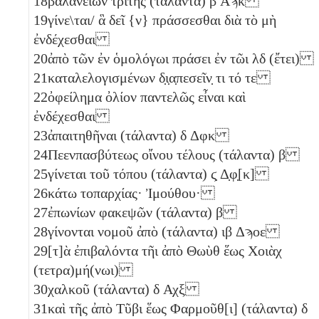
18
βαλανείων τρίτης (τάλαντα)
β
Αϡκ
19
γίνε\ται/ ἃ δεῖ {ν} πράσσεσθαι διὰ τὸ μὴ
ἐνδέχεσθαι
20
ἀπὸ τῶν ἐν ὁμολόγωι πράσει ἐν τῶι
λδ
(ἔτει)
21
καταλελογισμένων δ̣ι̣α̣πεσεῖν̣ τι τό τε
22
ὀφείλημα ὀλίον παντελῶς εἶναι καὶ
ἐνδέχεσθαι
23
ἀπαιτηθῆναι (τάλαντα)
δ
Δφκ
24
Πεενπασβύτεως οἴνου τέλους (τάλαντα)
β
25
γίνεται τοῦ τόπου (τάλαντα)
ϛ̣
Δ̣φ̣[κ]
26
κάτω τοπαρχίας· Ἰμούθου·
27
ἐπωνίων φακεψῶν (τάλαντα)
β
28
γίνονται νομοῦ ἀπὸ (τάλαντα)
ιβ
Δϡοε
29
[τ]ὰ ἐπιβαλόντα τῆι ἀπὸ Θωὺθ ἕως Χοιὰχ
(τετρα)μή(νωι)
30
χαλκοῦ (τάλαντα)
δ
Αχξ
31
καὶ τῆς ἀπὸ Τῦβι ἕως Φαρμοῦθ[ι] (τάλαντα)
δ