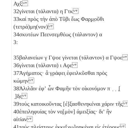
Αχξ
32
γίνεται (τάλαντα)
η
Γτκ
33
καὶ πρὸς τὴν ἀπὸ Τῦβι ἕως Φαρ̣μ̣οῦθι
(τετρά)μη(νον)
34
σκυτέων Πεενσεμθέως (τάλαντον)
α
3:
35
βαλανείων
γ
Γψοε
γίνεται (τάλαντον)
α
Γψοε
36
γίνεται (τάλαντα)
ι
Αϙε
37
Ἀγήματος· ἃ γράφει̣ ἐφειλκῦσθαι πρὸς
κώμην
38
Ἀλιλᾶιν ἐφʼ ὧν Φαμῆν τὸν οἰκονόμον π ̣ ̣ ̣[
̣]δ̣ε̣
39
τοὺς κατοικοῦντας [ἐ]ξασθενηκέναι χάριν τῆ
40
ἐπειληφυίας τὸν νο̣[μὸν] ἀμειξίας· διʼ ἣν
αἰτίαν
41
τοὺς πλείστους ἐκκε̣[χω]ρ̣η̣κέναι εἰς ἑτέρους