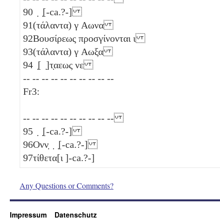
90
̣ ̣[-ca.?-]
91
(τάλαντα)
γ
Αωνα
92
Βουσίρεως προσγίνονται
ι
93
(τάλαντα)
γ
Αωξα
94
̣[ ̣]τ̣αεως
νε
-- -- -- -- -- -- -- -- -- --
Fr3:
-- -- -- -- -- -- -- -- -- --
95
̣ ̣[-ca.?-]
96
Ονν̣ ̣ ̣[-ca.?-]
97
τίθετα[ι ]-ca.?-]
Any Questions or Comments?
Impressum
Datenschutz