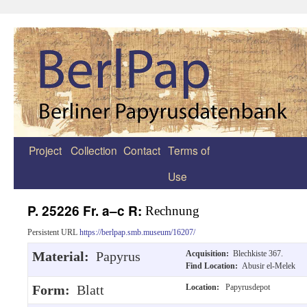
Project
Collection
Contact
Terms of
Zum
Use
Inhalt
springen
P. 25226 Fr. a–c R:
Rechnung
Persistent URL
https://berlpap.smb.museum/16207/
Material:
Papyrus
Acquisition:
Blechkiste 367.
Find Location:
Abusir el-Melek
Form:
Blatt
Location:
Papyrusdepot