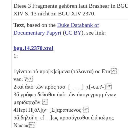
Diese 3 Fragmente gehören laut Brashear in BG
XIV S. 13 nicht zu BGU XIV 2370.
Text
, based on the
Duke Databank of
Documentary Papyri
(
CC BY
), see link:
bgu.14.2370.xml
1:
1
γίνεται τὰ προ[κ]είμενα (τάλαντα)
οε
Ετιε
vac. ?
2
καὶ ἀπὸ τῶν πρὸς τασ ̣[ ̣ ̣ ̣ ̣] ̣τ[-ca.?-]
3
ἃ γράφει διῶσθαι ὑπὸ τῶν ὑπογεγραμμένων
μεριδαρχῶν·
4
Περὶ Π[όλ]ι̣ν· [Σ]α̣ραπίωνος·
5
ἃ δηλο̣ῖ η ̣ε[ ̣ ̣]ως προσάγε̣σθαι ἐπὶ κώμη̣ς̣
Νωεως