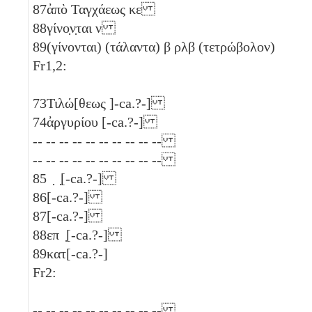
87
ἀπὸ Ταγχάεως
κε
88
γίνο̣ν̣ται
ν
89
(γίνονται) (τάλαντα)
β
ρλβ
(τετρώβολον)
Fr1,2:
73
Τιλώ[θεως ]-ca.?-]
74
ἀργυρίου [-ca.?-]
-- -- -- -- -- -- -- -- -- --
-- -- -- -- -- -- -- -- -- --
85
̣ ̣[-ca.?-]
86
[-ca.?-]
87
[-ca.?-]
88
επ ̣[-ca.?-]
89
κατ[-ca.?-]
Fr2:
-- -- -- -- -- -- -- -- -- --