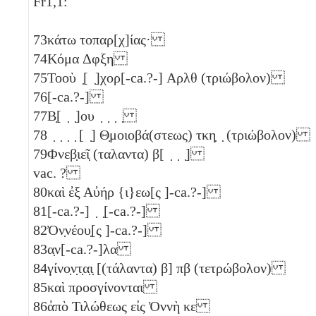
Fr1,1:
73
κάτω τοπαρ[χ]ίας·
74
Κόμα
Δφξη
75
Τοοὺ ̣[ ̣]χορ[-ca.?-]
Αρλθ
(τριώβολον)
76
[-ca.?-]
77
Β̣[ ̣ ̣]ου ̣ ̣ ̣ ̣
78
̣ ̣ ̣ ̣ [ ̣] Θ̣μοιοβά(στεως)
τκη̣
̣
(τριώβολον)
79
Φνεβ̣ιεῖ̣ (ταλαντα)
β
[ ̣ ̣ ̣]
vac. ?
80
καὶ ἐξ Αὐήρ {ι}εω[ς ]-ca.?-]
81
[-ca.?-] ̣ ̣[-ca.?-]
82
Ὀν̣νέου̣[ς ]-ca.?-]
83
α̣ν[-ca.?-]λα
84
γίνο̣ν̣τ̣α̣ι̣ [(τάλαντα)
β
]
πβ
(τετρώβολον)
85
καὶ προσγίνονται
86
ἀπὸ Τιλώθεως εἰς Ὀννὴ
κε