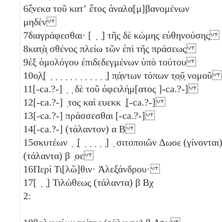
6
ἕ̣νεκα τοῦ κατʼ ἔτος ἀναλα[μ]βανομένων
μηδὲν
7
διαγράφεσθαι· [ ̣ ̣] τῆς δὲ κώμης εὐθηνούσης
8
κατ̣ὰ̣ σθένος πλείω τῶν ἐπὶ τῆς πράσεως
9
ἐξ ὁμολόγου ἐπιδεδεγμένων ὑπὸ τούτου
10
ο̣λ̣[ ̣ ̣ ̣ ̣ ̣ ̣ ̣ ̣ ̣ ̣ ̣ ̣] π̣ά̣ντων τόπων τ̣ο̣ῦ̣ νομοῦ
11
[-ca.?-] ̣ ̣ δὲ τοῦ ὀφειλήμ[ατος ]-ca.?-]
12
[-ca.?-] ̣τος καὶ ευεκκ ̣[-ca.?-]
13
[-ca.?-] πράσσεσθαι [-ca.?-]
14
[-ca.?-] (τάλαντον)
α
Β
15
σκυτέων ̣ ̣[ ̣ ̣ ̣ ̣ ̣] ̣ σιτοποιῶν
Δωοε
(γίνονται
(τάλαντα)
β
̣
οε
16
Περὶ Τι[λῶ]θιν· Ἀλεξάνδρου·
17
[ ̣ ̣] Τιλώθεως (τάλαντα)
β
Βχ
2: