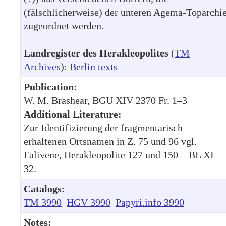
(fälschlicherweise) der unteren Agema-Toparchi
zugeordnet werden.
Landregister des Herakleopolites
(
TM
Archives
):
Berlin texts
Publication:
W. M. Brashear, BGU XIV 2370 Fr. 1–3
Additional Literature:
Zur Identifizierung der fragmentarisch
erhaltenen Ortsnamen in Z. 75 und 96 vgl.
Falivene, Herakleopolite 127 und 150 = BL XI
32.
Catalogs:
TM 3990
HGV 3990
Papyri.info 3990
Notes: