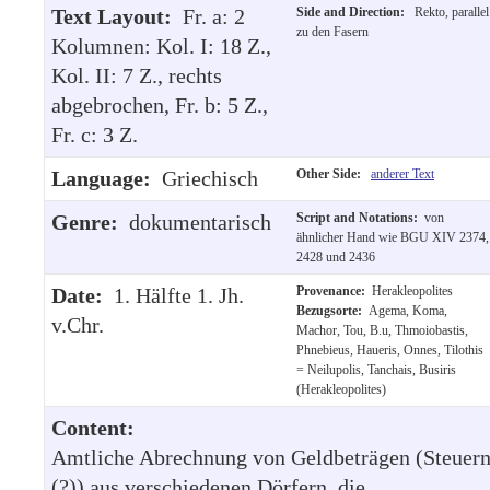
Text Layout:
Fr. a: 2
Side and Direction:
Rekto, parallel
zu den Fasern
Kolumnen: Kol. I: 18 Z.,
Kol. II: 7 Z., rechts
abgebrochen, Fr. b: 5 Z.,
Fr. c: 3 Z.
Language:
Griechisch
Other Side:
anderer Text
Genre:
dokumentarisch
Script and Notations:
von
ähnlicher Hand wie BGU XIV 2374,
2428 und 2436
Date:
1. Hälfte 1. Jh.
Provenance:
Herakleopolites
Bezugsorte:
Agema, Koma,
v.Chr.
Machor, Tou, B.u, Thmoiobastis,
Phnebieus, Haueris, Onnes, Tilothis
= Neilupolis, Tanchais, Busiris
(Herakleopolites)
Content:
Amtliche Abrechnung von Geldbeträgen (Steuer
(?)) aus verschiedenen Dörfern, die