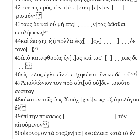
42
τόπους πρὸς τὸν τ[ότε] ἐ̣σ̣ό̣μ[ε]ν̣[ον ] ̣ ̣ ̣]
̣ρισμόν·
43
τοὺς δὲ καὶ οὐ μὴ ἐπε̣[ ̣ ̣ ̣ ̣ ̣ ν]τας δεῖσθαι
ὑπολήψεως
44
καὶ ἐποχῆ̣ς̣ ἐ̣π̣ὶ πολλὰ̣ ἐκχ[ ̣ ̣]ο̣ν̣[ ̣ ̣ ̣ ̣ ̣] ̣ ̣ ̣ δε
τονδ[ ̣]
45
ἀπὸ καταφθορᾶς ὄ̣ν[τ]ας καὶ τασ ̣[ ̣] ̣ ̣ ̣εως δε
̣ ̣ ̣ ̣
46
εἰς τέλος ἐγ̣λιπεῖν ἐπεσχηκέναι· ἕνεκα δὲ τ̣ο̣ῦ̣
47
Ἀπολλώνιον τὸν πρὸ αὐτ[οῦ οὐ]δὲν τοιοῦτο
σεσιταγ-
48
κέναι ἐν το̣ῖς ἓως Χοιὰχ [χρό]νοις· ἐξ ὁμολόγου
δὲ
49
ἐπὶ τὴν πράσεως [ ̣ ̣ ̣ ̣ ̣ ̣ ̣ ̣ ̣ ̣ ̣ ̣ ̣ ̣ ̣ ̣] τὸν
αἰτούμενον
50
οἰκονόμον τὰ στα̣θ̣έ̣ν̣[τα] κεφάλαια κατὰ τὰ ἐν