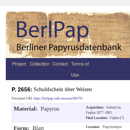
Project
Collection
Contact
Terms of
Zum
Use
Inhalt
springen
P. 2656:
Schuldschein über Weizen
Persistent URL
https://berlpap.smb.museum/00376/
Material:
Papyrus
Acquisition:
Ankauf im
Faijûm 1877–1881.
Find Location:
Faijûm (?)
Form:
Blatt
Location:
Papyrusdepot