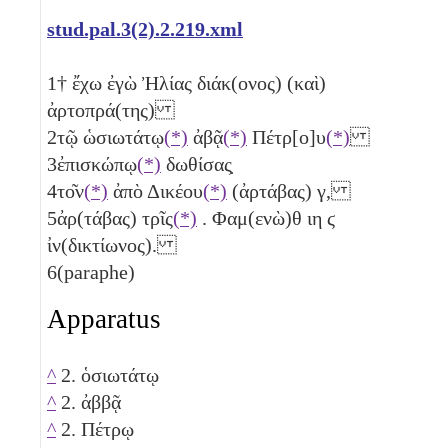
stud.pal.3(2).2.219.xml
1
† ἔχω ἐγὼ Ἠλίας διάκ(ονος) (καὶ)
ἀρτοπρά(της)
2
τῷ ὡσιωτάτῳ
(*)
ἀβᾷ
(*)
Πέτρ[ο]υ
(*)
3
ἐπισκώπῳ
(*)
δωθίσας̣
4
το͂ν
(*)
ἀπὸ Δικέου
(*)
(ἀρτάβας)
γ
,
5
ἀρ(τάβας)
τρῖς
(*)
. Φαμ(ενὼ)θ
ιη
ϛ
ἰν(δικτίωνος).
6
(paraphe)
Apparatus
^
2. ὁσιωτάτῳ
^
2. ἀββᾷ
^
2. Πέτρῳ