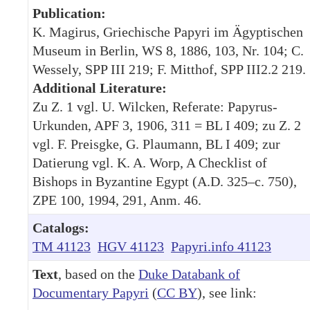
Publication:
K. Magirus, Griechische Papyri im Ägyptischen
Museum in Berlin, WS 8, 1886, 103, Nr. 104; C.
Wessely, SPP III 219; F. Mitthof, SPP III2.2 219.
Additional Literature:
Zu Z. 1 vgl. U. Wilcken, Referate: Papyrus-
Urkunden, APF 3, 1906, 311 = BL I 409; zu Z. 2
vgl. F. Preisgke, G. Plaumann, BL I 409; zur
Datierung vgl. K. A. Worp, A Checklist of
Bishops in Byzantine Egypt (A.D. 325–c. 750),
ZPE 100, 1994, 291, Anm. 46.
Catalogs:
TM 41123
HGV 41123
Papyri.info 41123
Text
, based on the
Duke Databank of
Documentary Papyri
(
CC BY
), see link: