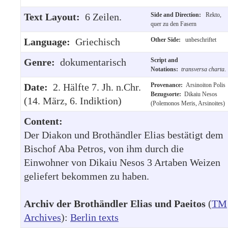
Text Layout:
6 Zeilen.
Side and Direction:
Rekto,
quer zu den Fasern
Language:
Griechisch
Other Side:
unbeschriftet
Genre:
dokumentarisch
Script and
Notations:
transversa charta
.
Date:
2. Hälfte 7. Jh. n.Chr.
Provenance:
Arsinoiton Polis
Bezugsorte:
Dikaiu Nesos
(14. März, 6. Indiktion)
(Polemonos Meris, Arsinoites)
Content:
Der Diakon und Brothändler Elias bestätigt dem
Bischof Aba Petros, von ihm durch die
Einwohner von Dikaiu Nesos 3 Artaben Weizen
geliefert bekommen zu haben.
Archiv der Brothändler Elias und Paeitos
(
TM
Archives
):
Berlin texts