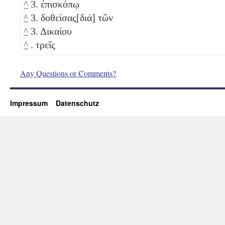
^
3. ἐπισκόπῳ
^
3. δοθείσας[διά] τῶν
^
3. Δικαίου
^
. τρεῖς
Any Questions or Comments?
Impressum
Datenschutz