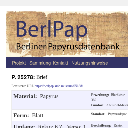
Projekt
Sammlung
Kontakt
Nutzungshinweise
Zum
Inhalt
P. 25278:
Brief
springen
Persistente URL
https://berlpap.smb.museum/05188/
Material:
Papyrus
Erwerbung:
Blechkiste
382.
Fundort:
Abusir el-Mele
Form:
Blatt
Standort:
Papyrusdepot
Umfang:
Rekto: 6 Z., Verso: 1
Beschriftung:
Rekto,