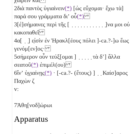
2
διὰ παντὸς ὑγιαίνειν
(*)
[ὡς εὔχομαι· ἔχω τὰ]
παρά σου γράμματα δι’ οὗ
(*)
3
[ἐ]σήμαινες περὶ τῆς [ ̣ ̣ ̣ ̣ ̣ ̣ ̣ ̣ ̣ ̣ ̣ ̣]να μοι οὐ
κακοπαθεῖ
4
α[ ̣ ̣] ε̣ἰσὶν ἐν Ἡρακλ[έους πόλει ]-ca.?-]ω ἕως
γενόμ[εν]ος·
5
σήμερον οὖν τεύξ[ομαι ] ̣ ̣ ̣ ̣ ̣ τὰ δʼ] ἄλλα
σεατοῦ
(*)
ἐπιμέλ(ου)
6
ἵνʼ ὑ̣γ̣ιαίνῃς
(*)
· [-ca.?- (ἔτους) ] ̣ ̣ Καίσ]αρος
Παχὼν
ζ
v:
7
Ἀθη[νοδ]ώρωι
Apparatus