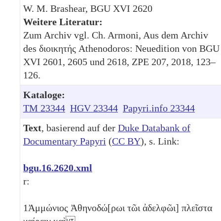
W. M. Brashear, BGU XVI 2620
Weitere Literatur:
Zum Archiv vgl. Ch. Armoni, Aus dem Archiv
des διοικητής Athenodoros: Neuedition von BGU
XVI 2601, 2605 und 2618, ZPE 207, 2018, 123–
126.
Kataloge:
TM 23344
HGV 23344
Papyri.info 23344
Text
, basierend auf der
Duke Databank of
Documentary Papyri
(
CC BY
), s. Link:
bgu.16.2620.xml
r:
1
Ἀμμώνιος Ἀθηνοδώ[ρωι τῶι ἀδελφῶι] πλεῖστα
χαίρειν καὶ