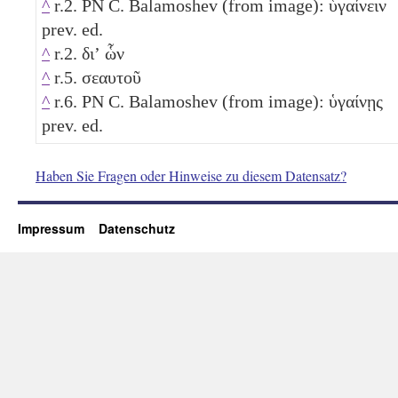
^
r.2. PN C. Balamoshev (from image): ὑγαίνειν
prev. ed.
^
r.2. διʼ ὧν
^
r.5. σεαυτοῦ
^
r.6. PN C. Balamoshev (from image): ὑγαίνῃς
prev. ed.
Haben Sie Fragen oder Hinweise zu diesem Datensatz?
Impressum
Datenschutz