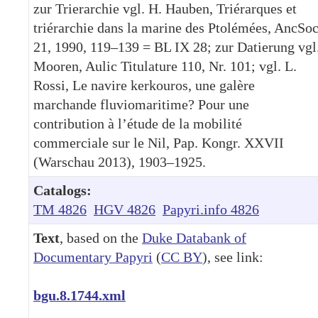
zur Trierarchie vgl. H. Hauben, Triérarques et
triérarchie dans la marine des Ptolémées, AncSo
21, 1990, 119–139 = BL IX 28; zur Datierung vgl
Mooren, Aulic Titulature 110, Nr. 101; vgl. L.
Rossi, Le navire kerkouros, une galère
marchande fluviomaritime? Pour une
contribution à l’étude de la mobilité
commerciale sur le Nil, Pap. Kongr. XXVII
(Warschau 2013), 1903–1925.
Catalogs:
TM 4826
HGV 4826
Papyri.info 4826
Text
, based on the
Duke Databank of
Documentary Papyri
(
CC BY
), see link:
bgu.8.1744.xml