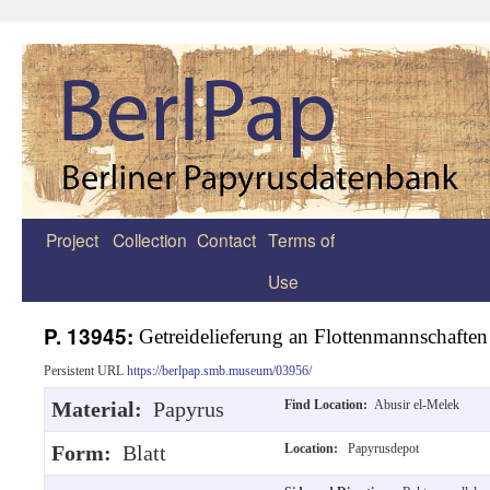
Project
Collection
Contact
Terms of
Zum
Use
Inhalt
springen
P. 13945:
Getreidelieferung an Flottenmannschaften
Persistent URL
https://berlpap.smb.museum/03956/
Material:
Papyrus
Find Location:
Abusir el-Melek
Form:
Blatt
Location:
Papyrusdepot