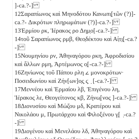
]-ca.?-]
12
Σαραπίωνος καὶ Μηνοδότου Κανωπι̣[τῶν (?)]-
ca.?- Δικρότων πληρωμάτων (?)]-ca.?-]
13
Ἑρμίου
ρκ
, Ἱέρακος
ρο
Δημ̣ο[-ca.?-]
14
τοῦ Σαραπίωνος
ρμβ
, Θεο̣δέκτου καὶ Αἰ̣τ̣ι̣[-ca.?
-]
15
Νουμηνίου
ρν
, Ἀθηναγόρου
ρκη
, Ἀφροδισίου
καὶ ἄλλων
ρμη
, Ἀρτέμωνος ο̣[-ca.?-]
16
Ζηνίωνος τοῦ Πάπου
ρλη
𐅵
μονοκρότων·
Ποσειδωνίου καὶ Ζήν[ων]ο̣ς̣
ϛ̣
̣ [-ca.?-]
17
Μεννέου καὶ Ἑρμαίου
λβ
, Ἐπιγένου
λη
,
Ἱέρακος
λε
, Θεογείτονος
κβ
, Ζήνω̣[νος ]-ca.?-]
18
Διονυσίου καὶ Μώζου
μδ
, Κρατέρου καὶ
Νικολάου
μ
, Πρωτάρχου καὶ Φιλοξένου
γ̣
[ ̣-ca.?
-]
19
Διογένου καὶ Μενελάου
λδ
, Ἀθηναγόρου καὶ