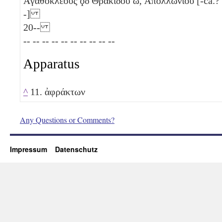
Ἀγαθοκλέους
ϙδ
Θρακίδου
ω
, Ἀπολλωνίου [-ca.?
-]
20
--
-- -- -- -- -- -- -- -- -- --
Apparatus
^
11. ἀφράκτων
Any Questions or Comments?
Impressum
Datenschutz