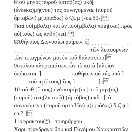
6
τοῦ μηνὸς πυροῦ ἀρτάβ(ας)
υκδ
[ ̣
(ἑνδεκα)μή(νου) τὰς συναγομένας (πυροῦ
ἀρταβῶν) μ(υριάδας)
δ
Ϛψμ
]-ca.50-]
7
καὶ σύ(μβολα) καὶ ἀντισύ(μβολα) ποίη(σαι) πρὸ
αὐ(τοὺς) ὡς καθή(κει).
8
Ἀθήναιος Διονυσίωι χαίρειν. ἐ̣[ ̣ ̣ ̣ ̣ ̣ ̣ ̣ ̣ ̣ ̣ ̣ ̣ ̣ ̣
̣ ̣ ̣ ̣ ̣ ̣ ̣ ̣ ̣ ̣ ̣ ̣ ̣ ̣ ̣ ̣ ̣ ̣ ̣ ̣ ̣ ̣ ̣ ̣ ̣ ̣ τῶν λειτουργῶν
τῶν τεταγμένων μοι ἐκ τοῦ θαλασσίου]
9
στόλου πληρωμάτων, ὧν τὸ κατὰ [πλοῖον
ὑπόκειται, ] ̣ ̣ ̣ ̣ ̣ ̣ ̣ ̣ ̣ ̣ καθήκειν αὐτοῖς ἀπὸ ] ̣ ̣ 
̣ ̣ ̣ ̣ ̣ τοῦ
ιη
(ἔτους) ἕως ] ̣ ̣ ̣ ̣ ̣ ̣ ̣ ̣]ο
10
τοῦ
ιθ
(ἔτους) ἑνδεκαμήν(ου) τοῦ μην(ὸς)
(πυροῦ) ἀνη(λωτικῷ) (ἀρτάβας)
υκδ
̣ [τὰ
συναγόμενα (πυροῦ ἀρταβῶν) μ(υριάδας)
δ
Ϛψ
]-
ca.?-]
11
ἀφρακτου
(*)
· τριηράρχου
Χαρι[σ]ανδραγά[θου καὶ Εὐνόμου Ναυκρατιτῶν