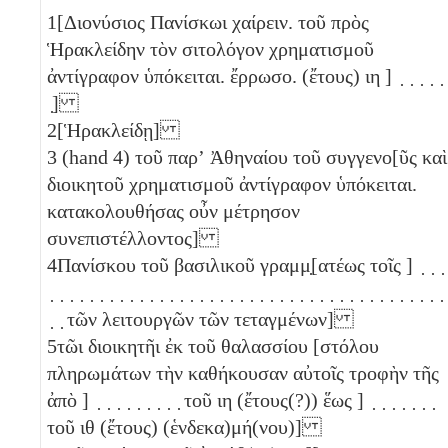
1
[Διονύσιος Πανίσκωι χαίρειν. τοῦ πρὸς
Ἡρακλείδην τὸν σιτολόγον χρηματισμοῦ
ἀντίγραφον ὑπόκειται. ἔρρωσο. (ἔτους)
ιη
] ̣ ̣ ̣ ̣ ̣
̣]
2
[Ἡρακλείδῃ]
3
(hand 4) τοῦ παρʼ Ἀθηναίου τοῦ συγγενο[ῦς καὶ
διοικητοῦ χρηματισμοῦ ἀντίγραφον ὑπόκειται.
κατακολουθήσας οὖν μέτρησον
συνεπιστέλλοντος]
4
Πανίσκου τοῦ βασιλικοῦ γραμμ̣[ατέως τοῖς ] ̣ ̣ ̣
̣ ̣ ̣ ̣ ̣ ̣ ̣ ̣ ̣ ̣ ̣ ̣ ̣ ̣ ̣ ̣ ̣ ̣ ̣ ̣ ̣ ̣ ̣ ̣ ̣ ̣ ̣ ̣ ̣ ̣ ̣ ̣ ̣ ̣ ̣ ̣ ̣ ̣ ̣ ̣
̣ ̣ τῶν λειτουργῶν τῶν τεταγμένων]
5
τῶι διοικητῆι ἐκ τοῦ θαλασσίου [στόλου
πληρωμάτων τὴν καθήκουσαν αὐτοῖς τροφὴν τῆς
ἀπὸ ] ̣ ̣ ̣ ̣ ̣ ̣ ̣ ̣ ̣ τοῦ
ιη
(ἔτους(?)) ἕως ] ̣ ̣ ̣ ̣ ̣ ̣ ̣
τοῦ
ιθ
(ἔτους) (ἑνδεκα)μή(νου)]