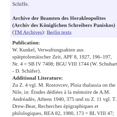
Schiffe.
Archive der Beamten des Herakleopolites
(Archiv des Königlichen Schreibers Paniskos)
(
TM Archives
):
Berlin texts
Publication:
W. Kunkel, Verwaltungsakten aus
spätptolemäischer Zeit, APF 8, 1927, 196–197,
Nr. 4 = SB IV 7408; BGU VIII 1744 (W. Schubar
- D. Schäfer).
Additional Literature:
Zu Z. 4 vgl. M. Rostovcev, Ploia thalassia on the
Nile, in: Études dédiées à la mémoire de A.M.
Andréadès, Athens 1940, 375 und zu Z. 11 vgl. T.
Drew-Bear, Recherches épigraphiques et
philologiques, REA 82, 1980, 173 = BL VIII 47;