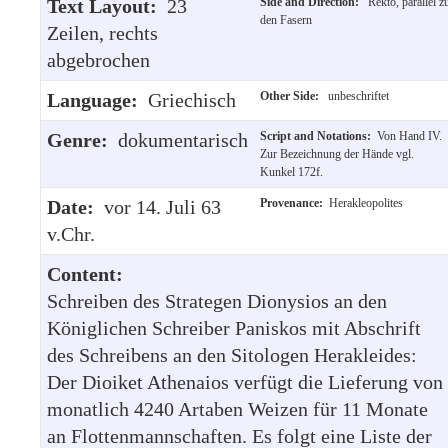
Text Layout:
23
Side and Direction:
Rekto, parallel z
den Fasern
Zeilen, rechts
abgebrochen
Language:
Griechisch
Other Side:
unbeschriftet
Genre:
dokumentarisch
Script and Notations:
Von Hand IV.
Zur Bezeichnung der Hände vgl.
Kunkel 172f.
Date:
vor 14. Juli 63
Provenance:
Herakleopolites
v.Chr.
Content:
Schreiben des Strategen Dionysios an den
Königlichen Schreiber Paniskos mit Abschrift
des Schreibens an den Sitologen Herakleides:
Der Dioiket Athenaios verfügt die Lieferung von
monatlich 4240 Artaben Weizen für 11 Monate
an Flottenmannschaften. Es folgt eine Liste der