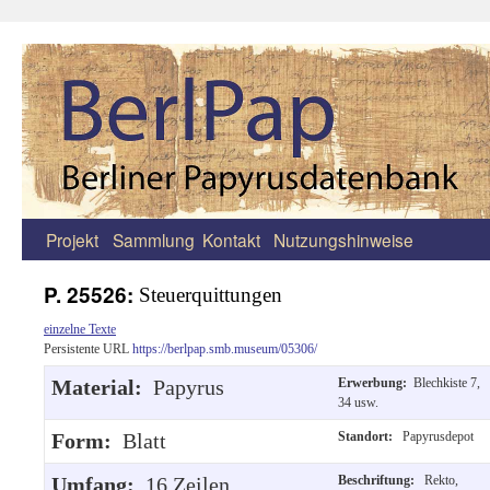
Projekt
Sammlung
Kontakt
Nutzungshinweise
Zum
Inhalt
P. 25526:
Steuerquittungen
springen
einzelne Texte
Persistente URL
https://berlpap.smb.museum/05306/
Material:
Papyrus
Erwerbung:
Blechkiste 7,
34 usw.
Form:
Blatt
Standort:
Papyrusdepot
Umfang:
16 Zeilen
Beschriftung:
Rekto,