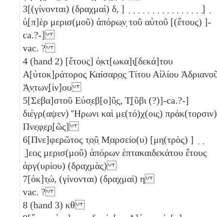
3
[(γίνονται) (δραχμαὶ)
δ
, ] ̣ ̣ ̣ ̣ ̣ ̣ ̣ ̣ ̣ ̣ ̣ ̣ ̣ ̣ ̣ ̣] ̣
ὑ̣[π]ὲρ μερισ(μοῦ) ἀπόρω̣ν̣ τοῦ αὐτοῦ [(ἔτους) ]-
ca.?-]
vac. ?
4
(hand 2) [ἔτους] ὀ̣κτ[ωκα]ι̣[δεκά]του
Α[ὐτοκ]ράτορος Καίσαρ̣ο̣ς Τίτου Αἰλίου Ἁδριανο
Ἀ̣ν̣των̣[ίν]ου
5
[Σεβα]στοῦ Εὐσ̣εβ[ο]ῦ̣ς, Τ̣[ῦβι (?)]-ca.?-]
διέγρ(αψεν) Ἥρωνι καὶ με(τό)χ(οις) πράκ(τορσιν)
Πνε̣φ̣ε̣ρ̣[ῶς]
6
[Πνε]φερῶτος τ̣ο̣ῦ̣ Μ̣αρσείο(υ) [μη(τρὸς) ] ̣ ̣
̣]εος μερισ(μοῦ) ἀπόρων ἑπτακαιδεκάτου ἔτους
ἀργ(υρίου) (δραχμὰς)
7
[ὀκ]τ̣ώ, (γίνονται) (δραχμαὶ)
η
vac. ?
8
(hand 3)
κθ