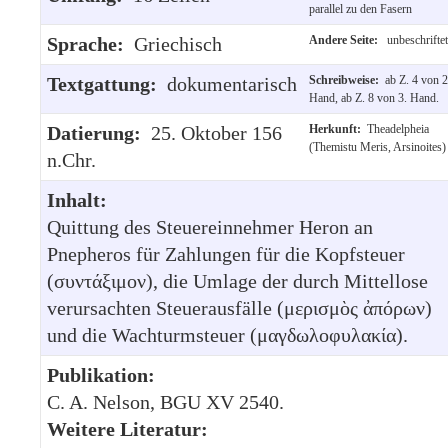
parallel zu den Fasern
Sprache:
Griechisch
Andere Seite:
unbeschriftet
Textgattung:
dokumentarisch
Schreibweise:
ab Z. 4 von 2
Hand, ab Z. 8 von 3. Hand.
Datierung:
25. Oktober 156
Herkunft:
Theadelpheia
(Themistu Meris, Arsinoites)
n.Chr.
Inhalt:
Quittung des Steuereinnehmer Heron an
Pnepheros für Zahlungen für die Kopfsteuer
(συντάξιμον), die Umlage der durch Mittellose
verursachten Steuerausfälle (μερισμὸς ἀπόρων)
und die Wachturmsteuer (μαγδωλοφυλακία).
Publikation:
C. A. Nelson, BGU XV 2540.
Weitere Literatur: