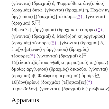
(γίνονται) (δραχμαὶ)
δ
, Φαρμοῦθι
κε̣
ἀργ(υρίου)
(δραχμὰς) ὀκτώ, (γίνονται) (δραχμαὶ)
η
, Παχὼν
κ
ἀργ(υρίου) [(δραχμὰς)] τέσσαρες
(*)
, (γίνονται)
(δραχμαὶ)
δ
,
14
[-ca.?-] ̣ ἀργ(υρίου) (δραχμὰς) τ̣έ̣σσ̣αρες
(*)
,
(γίνονται) (δραχμαὶ)
δ
, Μεσ[ο]ρὴ
κη
ἀργ(υρίου)
(δραχμὰς) τέσσαρες
(*)
, (γίνονται) (δραχμαὶ)
δ
,
ἐπα̣[γο]μ̣(ένων)
γ
ἀργ(υρίου) (δραχμὰς)
τέσσαρες
(*)
(γίντονται) (δραχμαὶ)
δ̣
,
15
[εἰκοστο]ῦ̣ ἔτους Θ̣ὼ̣θ̣
κη
μερισ(μοῦ) ἀπ̣(όρων)
ὁμοίως ἀ̣ργ(υρίου) (δραχμὰς) δεκαδύο, (γίνονται)
(δραχμαὶ)
ιβ
, Φαῶφι
κη
μερισ(μοῦ) ὁμο̣ί̣ως
16
[ἀργ(υρίου) (δραχμὰς) [τέ]σ̣σ̣αρ[ες]
(*)
[
(τριώβολον)
, (γίνονται)] (δραχμαὶ)
δ
(τριώβολον
Apparatus