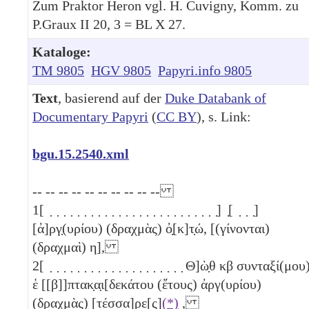
Zum Praktor Heron vgl. H. Cuvigny, Komm. zu
P.Graux II 20, 3 = BL X 27.
Kataloge:
TM 9805
HGV 9805
Papyri.info 9805
Text
, basierend auf der
Duke Databank of
Documentary Papyri
(
CC BY
), s. Link:
bgu.15.2540.xml
-- -- -- -- -- -- -- -- -- --
1
[ ̣ ̣ ̣ ̣ ̣ ̣ ̣ ̣ ̣ ̣ ̣ ̣ ̣ ̣ ̣ ̣ ̣ ̣ ̣ ̣ ̣ ̣ ̣ ̣ ̣] ̣[ ̣ ̣ ̣]
[ἀ]ργ̣(υρίου) (δραχμὰς) ὀ̣[κ]τ̣ώ, [(γίνονται)
(δραχμαὶ)
η
],
2
[ ̣ ̣ ̣ ̣ ̣ ̣ ̣ ̣ ̣ ̣ ̣ ̣ ̣ ̣ ̣ ̣ ̣ ̣ ̣ ̣ Θ]ὼ̣θ
κβ
συνταξί(μου
ἑ [[β]]πτακ̣α̣ι[δεκάτου (ἔτους) ἀργ(υρίου)
(δραχμὰς) [τέσσα]ρε[ς]
(*)
,