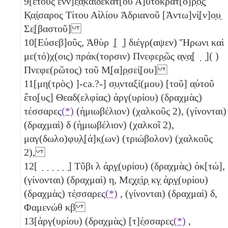
9
[ἔτους ἐνν]ε̣α̣καιδεκάτ[ου Α]ὐτοκράτ[ο]ρ̣ο̣ς̣
Κ̣α̣ί̣σαρος Τίτου Αἰλίου Ἁδριανοῦ [Ἀντω]νί̣[ν]ο̣υ̣
Σε̣[βαστοῦ]
10
[Εὐσεβ]οῦς, Ἁθὺρ ̣[ ̣] διέγρ(αψεν) Ἥρωνι καὶ
με(τό)χ(οις) πράκ(τορσιν) Πνεφερ̣ῶς α̣ν̣α̣[ ̣ ̣]( )
Πνεφε(ρῶτος) τοῦ Μ̣[α]ρ̣σεί̣[ου]
11
[μη(τρὸς) ]-ca.?-] σ̣υ̣νταξί(μου) [τοῦ] α̣ὐτοῦ
ἔτο̣[υς] Θεαδ(ελφίας) ἀργ(υρίου) (δραχμὰς)
τέσσαρες
(*)
(ἡμιωβέλιον) (χαλκοῦς 2)
, (γίνονται)
(δραχμαὶ)
δ
(ἡμιωβέλιον)
(χαλκοῖ 2)
,
μαγ(δωλο)φυ̣λ̣[ά]κ̣(ων)
(τριώβολον)
(χαλκοῦς
2)
,
12
[ ̣ ̣ ̣ ̣ ̣ ̣] Τῦβι
λ
ἀ̣ρ̣γ̣(υρίου) (δραχμὰς) ὀκ[τώ],
(γίνονται) (δραχμαὶ)
η
, Με̣χ̣ε̣ὶ̣ρ̣
κγ̣
ἀ̣ρ̣γ̣(υρίου)
(δραχμὰς) τέ̣σσαρες
(*)
, (γίνονται) (δραχμαὶ)
δ
,
Φαμενώθ
κβ
13
[ἀργ(υρίου) (δραχμὰς) [τ]έ̣σσαρες
(*)
,