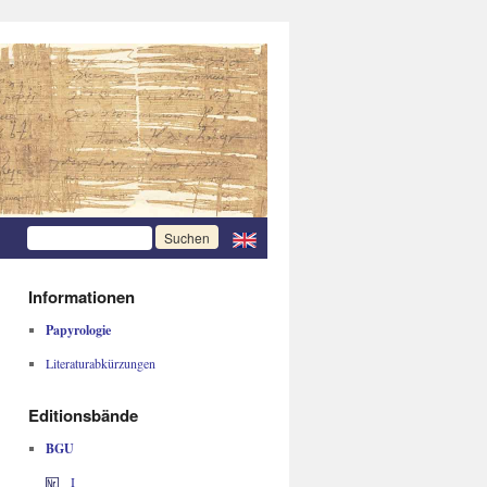
Informationen
Papyrologie
Literaturabkürzungen
Editionsbände
BGU
I