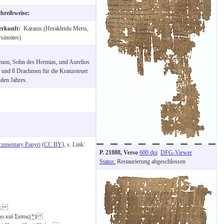
chreibweise:
erkunft:
Karanis (Herakleidu Meris,
sinoites)
omon, Sohn des Hermias, und Aurelios
4 und 8 Drachmen für die Kranzsteuer
den Jahres.
cumentary Papyri
(
CC BY
), s. Link:
P. 21888, Verso
600 dpi
DFG-Viewer
Status:
Restaurierung abgeschlossen
α
.
̣υ̣ καὶ Σισοις
(*)