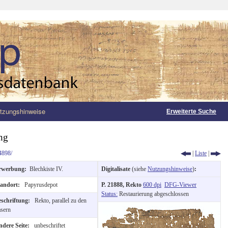
tzungshinweise
Erweiterte Suche
ng
4898/
|
Liste
|
rwerbung:
Blechkiste IV.
Digitalisate
(siehe
Nutzungshinweise
)
:
tandort:
Papyrusdepot
P. 21888, Rekto
600 dpi
DFG-Viewer
Status:
Restaurierung abgeschlossen
eschriftung:
Rekto, parallel zu den
sern
ndere Seite:
unbeschriftet