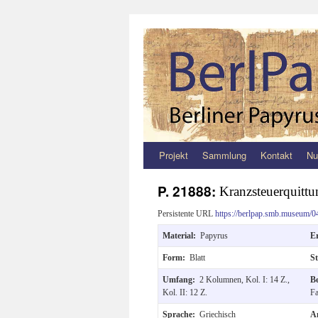
Projekt
Sammlung
Kontakt
Nu
Zum
Inhalt
P. 21888:
Kranzsteuerquittu
springen
Persistente URL
https://berlpap.smb.museum/0
Material:
Papyrus
E
Form:
Blatt
S
Umfang:
2 Kolumnen, Kol. I: 14 Z.,
B
Kol. II: 12 Z.
Fa
Sprache:
Griechisch
A