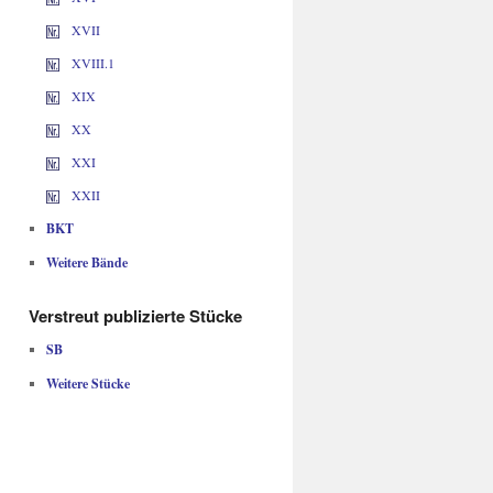
XVII
XVIII.1
XIX
XX
XXI
XXII
BKT
Weitere Bände
Verstreut publizierte Stücke
SB
Weitere Stücke