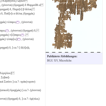
ης) Καρ̣α̣ν̣(ίδος) Ὡρίων
, (γίνονται) (δραχμαὶ)
δ
Φαρμοῦθι
α
(δραχμαὶ)
δ
, Παχὼ[ν]
β
ἄλλας
ὶ)
δ
, Παῦ̣[ν]ι
α
ἄλλας (δραχμὰς)
χμὰς) τέσαρες
(*)
, (γίνονται)
σαρες
(*)
, (γίνονται) (δραχμαὶ)
δ
,
ραχμὰς) τ[έ]σα̣ρες
(*)
,
αχμὰς) τ̣έσαρ[ες]
(*)
, (γίνονται)
(δραχμαὶ)
δ
, ]-ca.?-] ἄ̣λ̣λ̣[α]ς̣
Publizierte Abbildungen:
BGU XV, Microfiche.
 Αὐρηλίου]
 Σεβασ]-
αὶ Σισόιτι ]-ca.?- πράκ(τορσιν)
ανικοῦ) δραχ(μὰς) ]-ca.?- (γίνονται)
ονται) (δραχμαὶ)
δ
, ]-ca.?- ὁμ(οίως)