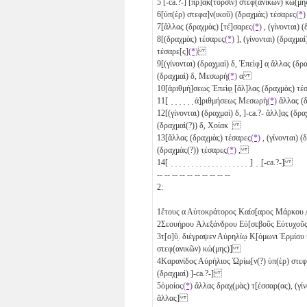
5
[-ca.?-] [πρ]ά̣κ(τορσιν) στεφ(ανικῶν) κώ̣(μ
6
[ὑπ(ὲρ) στεφα]ν(ικοῦ) (δραχμὰς) τέσαρες
(*)
7
[ἄλλας (δραχμὰς) [τέ]σαρες
(*)
, (γίνονται) 
8
[(δραχμὰς) τέσαρες
(*)
], (γίνονται) (δραχμα
τέσαρε[ς]
(*)
9
[(γίνονται) (δραχμαὶ)
δ
, Ἐπεὶφ]
α̣
ἄλλας (δρα
(δραχμαὶ)
δ
, Μεσωρὴ
(*)
α
10
[ἀριθμή]σεως Ἐπεὶφ̣ [ἄλ]λας (δραχμὰς) τέ
11
[ ̣ ̣ ̣ ̣ ̣ ̣ ἀ]ριθμήσεως Μεσωρὴ̣
(*)
ἄλλας (δ
12
[(γίνονται) (δραχμαὶ)
δ
, ]-ca.?- ἄλλ]α̣ς (δρ
(δραχμαὶ(?))
δ̣
, Χ̣οίακ ̣
13
[ἄλλας (δραχμὰς) τέσαρες
(*)
, (γίνονται) 
(δραχμὰς(?)) τ̣έσαρε̣ς̣
(*)
,
14
[ ̣ ̣ ̣ ̣ ̣ ̣ ̣ ̣ ̣ ̣ ̣ ̣ ̣ ̣ ̣ ̣ ̣ ̣ ̣ ̣] ̣ ̣[-ca.?-]
-- -- -- -- -- -- -- -- -- --
2:
1
ἔτους
α
Αὐτοκράτορος Καίσ[αρος Μάρκου
2
Σεουήρου Ἀλεξάνδρου Εὐ[σεβοῦς Εὐτυχοῦς
3
τ̣[ο]ῦ̣. διέγραψεν Αὐρηλίῳ Κ̣[όμωνι Ἑρμίου κ
στεφ(ανικῶν) κώ(μης)]
4
Καρανίδος Αὐρήλιος Ὡ̣ρί̣ω̣[ν(?) ὑπ(ὲρ) στεφ(
(δραχμαὶ) ]-ca.?-]
5
ὁμοίος
(*)
ἄλλας δραχ(μὰς) τ[έσσαρ(ας), (γίν
ἄλλας]