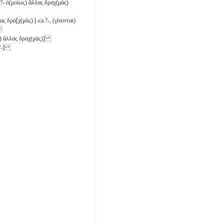
a.?- ὁ(μοίως) ἄλλας δραχ(μὰς)
λ̣λ̣ας δρα[χ(μὰς) [-ca.?-, (γίνονται)
]
ως) ἄλλας δραχ(μὰς)]
a.?-]