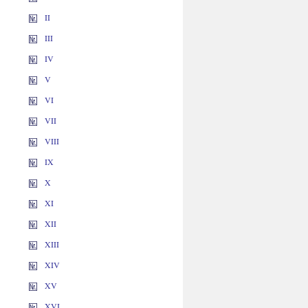
II
III
IV
V
VI
VII
VIII
IX
X
XI
XII
XIII
XIV
XV
XVI