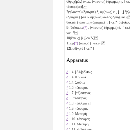
6
δραχ(μὰς) ὀκτώ, (γίνονται) (δραχμαὶ)
η̣
, [-c
τέσσαρ(ας)],
7
(γίνονται) (δραχμαὶ)
δ
, ὁμ(οίως) ε ̣ ̣[ ̣ ̣] ἄ̣
(δραχμαὶ) ]-ca.?- ὁμ(οίως) ἄλλας δραχ(μὰς)
8
ὀκ̣τώ, (γίνονται) (δραχμαὶ)
η
, [-ca.?- ὁμ(οί
9
τ̣[έσ]σαρες
(*)
, (γίνονται) (δραχμαὶ)
δ
, ̣[-c
vac. ?
10
(ἔτους)
β
̣[-ca.?-]
11
ὡμ
(*)
(οίως)( ) [-ca.?-]
12
Π̣αῦ(νι)
δ
[-ca.?-]
Apparatus
^
1.4. [Αὐ]ρήλιοις
^
1.4. Κόμωνι
^
1.4. Σισόιτι
^
1.6. τέσσαρας
^
1.7. [τέ]σσαρας
^
1.. τέσσαρας
^
1.8. τέσσαρα[ς]
^
1.9. τέσσαρας
^
1.9. Μεσορὴ
^
1.10. τέσσαρας
^
1.11. Μεσορὴ
^
1.11. τ[έ]σσαρας