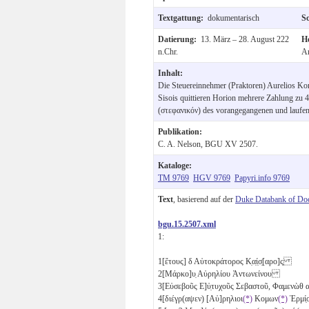
Textgattung:
dokumentarisch
S
Datierung:
13. März – 28. August 222
H
n.Chr.
Ar
Inhalt:
Die Steuereinnehmer (Praktoren) Aurelios K
Sisois quittieren Horion mehrere Zahlung zu 
(στεφανικόν) des vorangegangenen und laufen
Publikation:
C. A. Nelson, BGU XV 2507.
Kataloge:
TM 9769
HGV 9769
Papyri.info 9769
Text
, basierend auf der
Duke Databank of Do
bgu.15.2507.xml
1:
1
[ἔτους]
δ
Αὐτοκράτορος Κ̣α̣ί̣σ̣[αρο]ς̣
2
[Μάρκο]υ̣ Αὐρηλίου Ἀντωνείνου
3
[Εὐσεβοῦς Ε]ὐ̣τυχοῦς Σεβαστοῦ, Φαμενὼθ
4
[διέγρ(αψεν) [Αὐ]ρηλιοι
(*)
Κομων
(*)
Ἑρμί̣ο