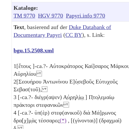
Kataloge:
TM 9770
HGV 9770
Papyri.info 9770
Text
, basierend auf der
Duke Databank of
Documentary Papyri
(
CC BY
), s. Link:
bgu.15.2508.xml
1
[ἔτους ]-ca.?- Αὐτοκράτορος Καί]σαρος Μάρκο
Αὐρηλίου
2
[Σεουήρου Ἀντωνίνου Ε]ὐ̣σεβοῦς Εὐτυχοῦς
Σεβασ(τοῦ),
3
[-ca.?- διέγρ(αψεν) Α̣ὐ̣ρ̣η̣λ̣ί̣ῳ̣ ] Π̣το̣λ̣εμαίῳ
πράκτορι στεφανικῶν
4
[-ca.?- ὑπ(ὲρ) στεφ(ανικοῦ) διὰ Μά]ρ̣ωνος
δρα[χ]μ̣ὰς τέσσαρες
(*)
, [(γίνονται)] (δραχμαὶ)
δ
,