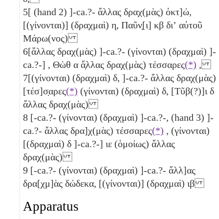
5
[ (hand 2) ]-ca.?- ἄλλας δραχ(μὰς) ὀκτ]ώ,
[(γίνονται)] (δραχμαὶ)
η
, Παῦν̣[ι]
κβ
διʼ αὐτοῦ
Μάρω(νος)
6
[ἄλλας δραχ(μὰς) ]-ca.?- (γίνονται) (δραχμαὶ) ]-
ca.?-] , Θὼθ
α
ἄ̣λλας δραχ(μὰς) τέσσαρες
(*)
,
7
[(γίνονται) (δραχμαὶ)
δ
, ]-ca.?- ἄλλας δραχ(μὰς)
[τέσ]σ̣αρες
(*)
(γίνονται) (δραχμαὶ)
δ
, [Τῦβ(?)]ι
δ
ἄλλας δραχ(μὰς)
8
[-ca.?- (γίνονται) (δραχμαὶ) ]-ca.?-, (hand 3) ]-
ca.?- ἄλλας δρα]χ(μὰς) τέσσαρες
(*)
, (γίνονται)
[(δραχμαὶ)
δ
]-ca.?-]
ιε
(ὁμοίως) ἄλλας
δραχ(μὰς)
9
[-ca.?- (γίνονται) (δραχμαὶ) ]-ca.?- ἄλλ]ας
δρα[χμ]ὰς δώδεκα, [(γίνονται)] (δραχμαὶ)
ιβ
Apparatus