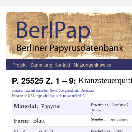
Projekt
Sammlung
Kontakt
Nutzungshinweise
Zum
Inhalt
P. 25525 Z. 1 – 9:
Kranzsteuerquit
springen
weiterer Text auf derselben Seite
,
übergeordneter Datensatz
Persistente URL
https://berlpap.smb.museum/16615/
Material:
Papyrus
Erwerbung:
Blechkiste 7,
34 usw.
Form:
Blatt
Standort:
Papyrusdepot
Beschriftung:
Rekto,