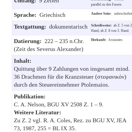
Umfang:
9 Zeilen
parallel zu den Fasern
Sprache:
Griechisch
Andere Seite:
unbeschriftet
Textgattung:
dokumentarisch
Schreibweise:
ab Z. 5 von 2
Hand, ab Z. 8 von 3. Hand.
Datierung:
222 – 235 n.Chr.
Herkunft:
Arsinoites
(Zeit des Severus Alexander)
Inhalt:
Quittung über 9 Zahlungen von insgesamt mind.
36 Drachmen für die Kranzsteuer (στεφανικόν)
durch den Steuereinnehmer Ptolemaios.
Publikation:
C. A. Nelson, BGU XV 2508 Z. 1 – 9.
Weitere Literatur:
Zu Z. 2 vgl. R. A. Coles, Rez. zu BGU XV, JEA
73, 1987, 255 = BL IX 35.