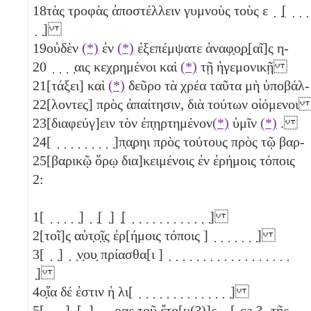
18
τὰς τροφὰς ἀποστέλλειν γυμνοὺς τοὺς ε ̣ ̣[ ̣ ̣ ̣
̣ ̣]
19
οὐδὲν
(*)
ἐν
(*)
ἐξεπέμψατε ἀναφ̣ο̣ρ̣[αῖ]ς η-
20
̣ ̣ ̣ ̣αις κεχρημένοι καὶ
(*)
τῇ ἡγεμονικῇ
21
[τάξει] καὶ
(*)
δεῦρο τὰ χρέα ταῦτα μὴ ὑποβάλ-
22
[λοντες] πρὸς ἀπαίτησιν, διὰ τούτων οἰόμενο
23
[διαφεύγ]ειν τὸν ἐπ̣ηρτημένον
(*)
ὑμῖν
(*)
.
24
[ ̣ ̣ ̣ ̣ ̣ ̣ ̣ ̣ ̣]π̣α̣ρηι πρὸς τούτους πρὸς τῷ βαρ-
25
[βαρικῷ ὅρῳ δια]κειμένοις ἐν ἐρήμοις τόποις
2:
1
[ ̣ ̣ ̣ ̣ ̣] ̣ ̣[ ̣] ̣[ ̣ ̣ ̣ ̣ ̣ ̣ ̣ ̣ ̣ ̣ ̣ ̣]
2
[τοῖ]ς αὐτ̣ο̣ῖ̣ς ἐρ[ήμοις τόποις ] ̣ ̣ ̣ ̣ ̣ ̣ ̣]
3
[ ̣ ̣] ̣ ̣ν̣ου̣ πρίασθα[ι ] ̣ ̣ ̣ ̣ ̣ ̣ ̣ ̣ ̣ ̣ ̣ ̣ ̣ ̣ ̣ ̣ ̣ ̣
̣]
4
ο̣ἵα δέ ἐστιν ἡ λι[ ̣ ̣ ̣ ̣ ̣ ̣ ̣ ̣ ̣ ̣ ̣ ̣ ̣ ̣]
5
[ ̣ ̣ ̣] ̣[ ̣] ̣ ̣ ̣ρας το̣ῦ̣ ἔ̣τ̣ο̣[υ(?)]ς ̣ ̣[-ca.?- τῆς