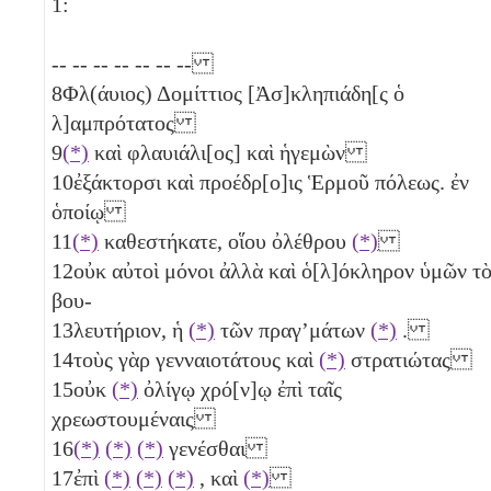
1:
-- -- -- -- -- -- --
8
Φλ(άυιος) Δομίττιος [Ἀσ]κληπιάδη[ς ὁ
λ]αμπρότατος
9
(*)
καὶ φλαυιάλι[ος] καὶ ἡγεμὼν
10
ἐξάκτορσι καὶ προέδρ[ο]ις Ἑρμοῦ πόλεως. ἐν
ὁποίῳ
11
(*)
καθεστήκατε, οἵου ὀλέθρου
(*)
12
οὐκ αὐτοὶ μόνοι ἀλλὰ καὶ ὁ[λ]όκληρον ὑμῶν τ
βου-
13
λευτήριον, ἡ
(*)
τῶν πραγ’μάτων
(*)
.
14
τοὺς γὰρ γενναιοτάτους καὶ
(*)
στρατιώτας
15
οὐκ
(*)
ὀλίγῳ χρό[ν]ῳ ἐπὶ ταῖς
χρεωστουμέναις
16
(*)
(*)
(*)
γενέσθαι
17
ἐπὶ
(*)
(*)
(*)
, καὶ
(*)