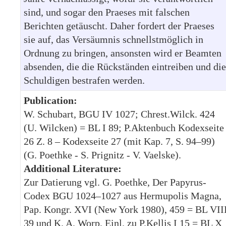
sind, und sogar den Praeses mit falschen
Berichten getäuscht. Daher fordert der Praeses
sie auf, das Versäumnis schnellstmöglich in
Ordnung zu bringen, ansonsten wird er Beamten
absenden, die die Rückständen eintreiben und die
Schuldigen bestrafen werden.
Publication:
W. Schubart, BGU IV 1027; Chrest.Wilck. 424
(U. Wilcken) = BL I 89; P.Aktenbuch Kodexseite
26 Z. 8 – Kodexseite 27 (mit Kap. 7, S. 94–99)
(G. Poethke - S. Prignitz - V. Vaelske).
Additional Literature:
Zur Datierung vgl. G. Poethke, Der Papyrus-
Codex BGU 1024–1027 aus Hermupolis Magna,
Pap. Kongr. XVI (New York 1980), 459 = BL VII
39 und K. A. Worp, Einl. zu P.Kellis I 15 = BL X