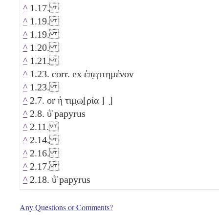
^
1.17.
^
1.19.
^
1.19.
^
1.20.
^
1.21.
^
1.23. corr. ex ἐπ̣ερτημένον
^
1.23.
^
2.7. or ἡ τιμ̣ω̣[ρία ] ̣]
^
2.8. ὑ̈ papyrus
^
2.11.
^
2.14.
^
2.16.
^
2.17.
^
2.18. ὑ̈ papyrus
Any Questions or Comments?