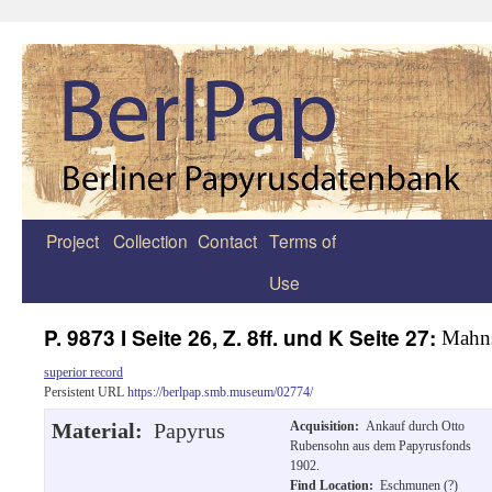
Project
Collection
Contact
Terms of
Zum
Use
Inhalt
springen
P. 9873 I Seite 26, Z. 8ff. und K Seite 27:
Mahns
superior record
Persistent URL
https://berlpap.smb.museum/02774/
Material:
Papyrus
Acquisition:
Ankauf durch Otto
Rubensohn aus dem Papyrusfonds
1902.
Find Location:
Eschmunen (?)