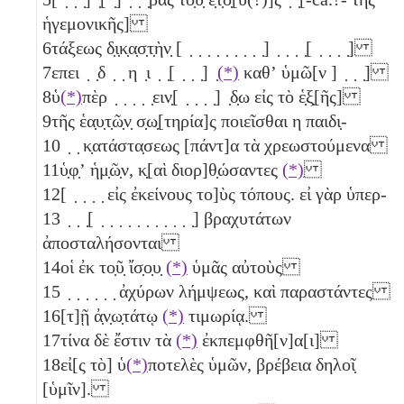
ἡγεμονικῆς]
6
τάξεως δ̣ι̣κ̣α̣σ̣τ̣ὴν̣ [ ̣ ̣ ̣ ̣ ̣ ̣ ̣ ̣ ̣] ̣ ̣ ̣ ̣[ ̣ ̣ ̣ ̣]
7
επει ̣ ̣δ ̣ ̣ η ̣ι ̣ ̣[ ̣ ̣ ̣] ̣
(*)
καθʼ ὑμῶ[ν ] ̣ ̣ ̣]
8
ὑ
(*)
πὲρ ̣ ̣ ̣ ̣ ̣ειν̣[ ̣ ̣ ̣ ̣] ̣δ̣ω εἰς τὸ ἑ̣ξ̣[ῆς]
9
τῆς ἑα̣υ̣τ̣ῶ̣ν̣ σ̣ω̣[τηρία]ς ποιεῖσθαι η παιδι̣-
10
̣ ̣ κ̣ατάστα̣σεως [πάντ]α τὰ χρεωστούμενα
11
ὑ̣φ̣ʼ ἡμ̣ῶ̣ν, κ̣[αὶ διορ]θ̣ώσαντες
(*)
12
[ ̣ ̣ ̣ ̣ εἰς ἐκείνους το]ὺς τόπους. εἰ γὰρ ὑπερ-
13
̣ ̣ ̣[ ̣ ̣ ̣ ̣ ̣ ̣ ̣ ̣ ̣ ̣ ̣] βραχυτάτων
ἀποσταλήσονται
14
οἱ ἐκ το̣ῦ̣ ἴσ̣ο̣υ̣
(*)
ὑμᾶς αὐτοὺς
15
̣ ̣ ̣ ̣ ̣ ̣ ἀχύρων λήμψεως, καὶ παραστάντες
16
[τ]ῇ ἀ̣ν̣ω̣τάτῳ
(*)
τιμωρίᾳ.
17
τίνα δὲ ἔστιν τὰ
(*)
ἐκπεμφθῆ[ν]α[ι]
18
εἰ[ς τὸ] ὑ
(*)
ποτελὲς ὑμῶν, βρέβεια δηλοῖ̣
[ὑμῖν].