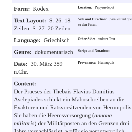
Form:
Kodex
Location:
Papyrusdepot
Text Layout:
S. 26: 18
Side and Direction:
parallel und que
zu den Fasern
Zeilen; S. 27: 20 Zeilen.
Language:
Griechisch
Other Side:
anderer Text
Genre:
dokumentarisch
Script and Notations:
Date:
30. März 359
Provenance:
Hermupolis
n.Chr.
Content:
Der Praeses der Thebais Flavius Domitius
Asclepiades schickt ein Mahnschreiben an die
Exaktoren und Ratsvorsitzenden von Hermupolis
Sie haben die Heeresversorgung (
annona
militaris
) der Militärposten an den Grenzen drei
Jahre vernachlässigt, wofür sie verantwortlich