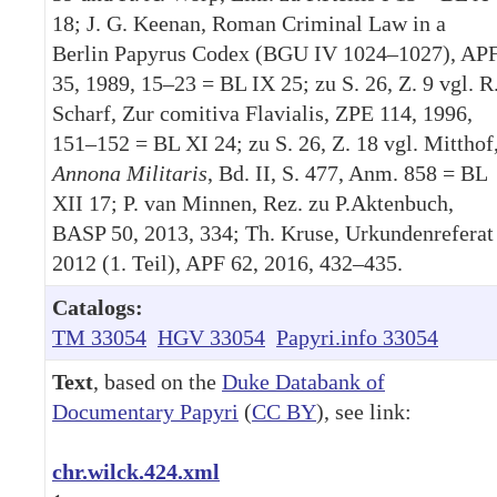
18; J. G. Keenan, Roman Criminal Law in a
Berlin Papyrus Codex (BGU IV 1024–1027), AP
35, 1989, 15–23 = BL IX 25; zu S. 26, Z. 9 vgl. R
Scharf, Zur comitiva Flavialis, ZPE 114, 1996,
151–152 = BL XI 24; zu S. 26, Z. 18 vgl. Mitthof
Annona
Militaris
, Bd. II, S. 477, Anm. 858 = BL
XII 17; P. van Minnen, Rez. zu P.Aktenbuch,
BASP 50, 2013, 334; Th. Kruse, Urkundenreferat
2012 (1. Teil), APF 62, 2016, 432–435.
Catalogs:
TM 33054
HGV 33054
Papyri.info 33054
Text
, based on the
Duke Databank of
Documentary Papyri
(
CC BY
), see link:
chr.wilck.424.xml