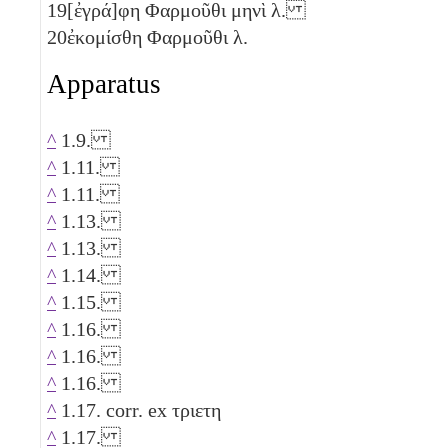
19
[ἐγρά]φη Φαρμοῦθι μηνὶ
λ
.
20
ἐκομίσθη Φαρμοῦθι
λ
.
Apparatus
^
1.9.
^
1.11.
^
1.11.
^
1.13.
^
1.13.
^
1.14.
^
1.15.
^
1.16.
^
1.16.
^
1.16.
^
1.17. corr. ex τριετη
^
1.17.