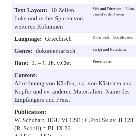
Text Layout:
10 Zeilen,
Side and Direction:
Rekto,
parallel zu den Fasern
links und rechts Spuren von
weiteren Kolumnen
Language:
Griechisch
Other Side:
Schriftspuren
Genre:
dokumentarisch
Script and Notations:
Date:
2. – 1. Jh. v.Chr.
Provenance:
Content:
Abrechnung von Käufen, u.a. von Kästchen aus
Kupfer und ev. anderen Materialien: Name des
Empfängers und Preis.
Publication:
W. Schubart, BGU VI 1291; C.Ptol.Sklav. II 128
(R. Scholl) = BL IX 26.