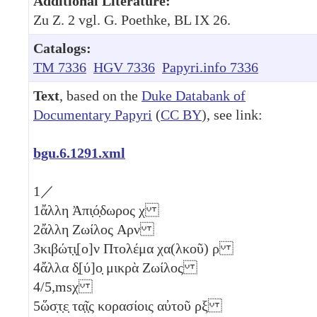
Additional Literature:
Zu Z. 2 vgl. G. Poethke, BL IX 26.
Catalogs:
TM 7336
HGV 7336
Papyri.info 7336
Text
, based on the
Duke Databank of
Documentary Papyri
(
CC BY
), see link:
bgu.6.1291.xml
1
／
1
ἄλλη Ἀπι̣ό̣δωρος
χ
2
ἄλλη Ζωίλος
Αρν
3
κιβώτ̣ι̣[ο]ν Πτολέμα χα(λκοῦ)
ρ
4
ἄλλα δ̣[ύ]ο̣
μικρὰ Ζωίλος
4/5,ms
χ
5
ὥσ̣τ̣ε̣ τα̣ῖ̣ς κορασίοις αὐτοῦ
ρξ