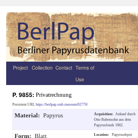
Project
Collection
Contact
Terms of
Zum
Use
Inhalt
springen
P. 9855:
Privatrechnung
Persistent URL
https://berlpap.smb.museum/02770/
Material:
Papyrus
Acquisition:
Ankauf durch
Otto Rubensohn aus dem
Papyrusfonds 1902.
Form:
Blatt
Location:
Papyrusdepot