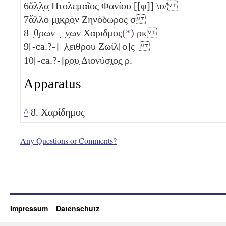
6
ἄλ̣λ̣α̣ Πτολεμαῖος Φανίου [[
φ
]] \
υ
/
7
ἄλλο μ̣ι̣κ̣ρ̣ὸ̣ν Ζηνόδωρος
σ
8
̣θ̣ρων ̣ ̣ν̣ων Χαριδμος
(*)
ρκ
9
[-ca.?-] ̣λ̣ειθρου Ζωίλ[ο]ς ̣
10
[-ca.?-]ρ̣ο̣υ̣ Διονύσ̣ι̣ο̣ς̣
ρ
.
Apparatus
^
8. Χαρίδημος
Any Questions or Comments?
Impressum
Datenschutz