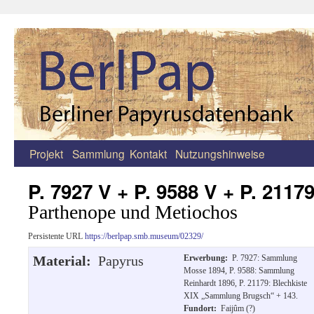
Projekt
Sammlung
Kontakt
Nutzungshinweise
Zum
Inhalt
P. 7927 V + P. 9588 V + P. 2117
springen
Parthenope und Metiochos
Persistente URL
https://berlpap.smb.museum/02329/
Material:
Papyrus
Erwerbung:
P. 7927: Sammlung
Mosse 1894, P. 9588: Sammlung
Reinhardt 1896, P. 21179: Blechkiste
XIX „Sammlung Brugsch“ + 143.
Fundort:
Faijûm (?)