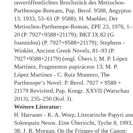
unveröffentlichtes Bruchstück des Metiochos-
Parthenope-Romans, Pap. Berol. 9588, Aegyptus
13, 1933, 53–61 (P. 9588); H. Maehler, Der
Metiochos-Parthenope-Roman, ZPE 23, 1976, 1–
20 (P. 7927+9588+21179); BKT IX 82 (G.
Ioannidou) (P. 7927+9588+21179); Stephens -
Winkler, Ancient Greek Novels, 81–93 (P.
7927+9588+21179) (engl. Übers.); M. P. López
Martínez, Fragmentos papiráceos 13; M. P.
López Martínez - C. Ruiz Montero, The
Parthenope’s Novel: P. Berol. 7927 + 9588 +
21179 Revisited, Pap. Kongr. XXVII (Warschau
2013), 235–250 (Kol. I).
Weitere Literatur:
H. Harrauer - K. A. Worp, Literarische Papyri au
Soknopaiu Nesos. Eine Übersicht, Tyche 8, 1993,
38; J. R. Morgan, On the Fringes of the Canon: