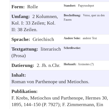
Form:
Rolle
Standort:
Papyrusdepot
Umfang:
2 Kolumnen,
Beschriftung:
Verso, quer zu den
Fasern
Kol. I: 33 Zeilen; Kol.
II: 38 Zeilen.
Sprache:
Griechisch
Andere Seite:
anderer Text
Textgattung:
literarisch
Schreibweise:
(Prosa)
Datierung:
2. Jh. n.Chr.
Herkunft:
Arsinoites (?)
Inhalt:
Roman von Parthenope und Metiochos.
Publikation:
F. Krebs, Metiochos und Parthenope, Hermes 30,
1895, 144–150 (P. 7927); F. Zimmermann, Ein