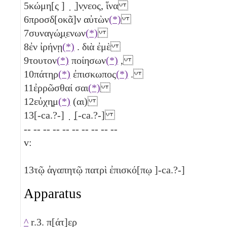
5
κώμη[ς ] ̣ ̣]ν̣νεος, ἵνα
6
προσδ[οκᾶ]ν αὐτὼν
(*)
7
συναγώ̣μ̣ενων
(*)
8
ἐν ἰρήνῃ
(*)
. διὰ ἐμὲ
9
τουτον
(*)
ποίησων
(*)
,
10
πάτηρ
(*)
ἐπισκωπος
(*)
.
11
ἐρρῶσθαί σαι
(*)
12
εὐχη̣μ
(*)
(αι)
13
[-ca.?-] ̣ ̣[-ca.?-]
-- -- -- -- -- -- -- -- -- --
v:
13
τῷ ἀγαπητῷ πατρὶ ἐπισκό[πῳ ]-ca.?-]
Apparatus
^
r.3. π[άτ]ερ