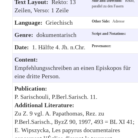
Text Layout:
Rekto: 13
Side and Direction:
Rekto,
parallel zu den Fasern
Zeilen, Verso: 1 Zeile
Language:
Griechisch
Other Side:
Adresse
Genre:
dokumentarisch
Script and Notations:
Date:
1. Hälfte 4. Jh. n.Chr.
Provenance:
Content:
Empfehlungsschreiben an einen Episkopos für
eine dritte Person.
Publication:
P. Sarischouli, P.Berl.Sarisch. 11.
Additional Literature:
Zu Z. 9 vgl. A. Papathomas, Rez. zu
P.Berl.Sarisch., ByzZ 90, 1997, 493 = BL XI 41;
E. Wipszycka, Les papyrus documentaires