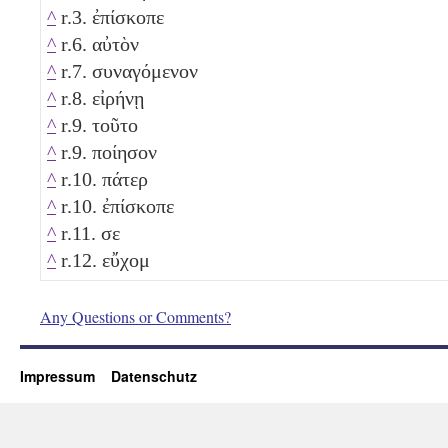
^
r.3. ἐπίσκοπε
^
r.6. αὐτὸν
^
r.7. συναγόμενον
^
r.8. εἰρήνῃ
^
r.9. τοῦτο
^
r.9. ποίησον
^
r.10. πάτερ
^
r.10. ἐπίσκοπε
^
r.11. σε
^
r.12. εὔχομ
Any Questions or Comments?
Impressum
Datenschutz