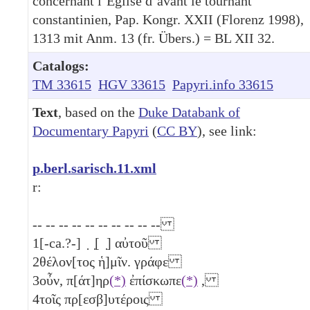
concernant l’Église d’avant le tournant
constantinien, Pap. Kongr. XXII (Florenz 1998),
1313 mit Anm. 13 (fr. Übers.) = BL XII 32.
Catalogs:
TM 33615
HGV 33615
Papyri.info 33615
Text
, based on the
Duke Databank of
Documentary Papyri
(
CC BY
), see link:
p.berl.sarisch.11.xml
r:
-- -- -- -- -- -- -- -- -- --
1
[-ca.?-] ̣ ̣[ ̣] αὐτοῦ
2
θέλον[τος ἡ]μῖν. γράφε
3
οὖν, π[άτ]ηρ
(*)
ἐπίσκωπε
(*)
,
4
τοῖς πρ[εσβ]υτέροις