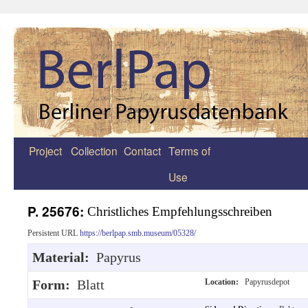
Project
Collection
Contact
Terms of
Zum
Use
Inhalt
springen
P. 25676:
Christliches Empfehlungsschreiben
Persistent URL
https://berlpap.smb.museum/05328/
Material:
Papyrus
Form:
Blatt
Location:
Papyrusdepot