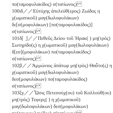
πο(ταμοφυλακίδος) σ(τατίωνος)
100
ιδ
／／Εὐτύχης ἀπελεύθ(ερος) Ζωίδος
η
χ(ωματικοῦ) μαγ(δωλοφυλάκων)
δε[σ(μοφυλάκων) [πο(ταμοφυλακίδος)]
σ(τατίωνος)
101
δ
[ ̣]／／Πεθεῦς Δείου τοῦ Ἡρακ( ) μη(τρὸς)
Σωτηρίδο(ς)
η
χ(ωματικοῦ) μαγ(δωλοφυλάκων)
δ[εσ](μοφυλάκων) πο(ταμοφυλακίδος)
σ(τατίωνος)
102
β
／／Ἀμμώνιος ἀπάτωρ μη(τρὸς) Θαῧτο(ς)
η
χ(ωματικοῦ) μαγ(δωλοφυλάκων)
δεσ(μοφυλάκων) πο(ταμοφυλακίδος)
σ(τατίωνος)
103
ξγ
／／Ὧσις Πετεσούχ(ου) τοῦ Κολλούθ(ου)
μη(τρὸς) Τεφερς( )
η
χ(ωματικοῦ)
μαγ(δωλοφυλάκων) δεσ(μοφυλάκων)
πο(ταμοφυλακίδος) σ(τατίωνος)