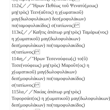
112
ιζ
／／Ἥρων Πεθέως τοῦ Ψενατύ(μεως)
μη(τρὸς) Τεεν(αῦτος)
η
χ(ωματικοῦ)
μαγ(δωλοφυλάκων) δεσ(μοφυλάκων)
πο(ταμοφυλακίδος) σ(τατίωνος)
113
κζ
／／Καῆτις ἀπάτωρ μη(τρὸς) Ταμάρω(νος)
η
χ(ωματικοῦ) μαγ(δωλοφυλάκων)
δεσ(μοφυλάκων) πο(ταμοφυλακίδος)
σ(τατίωνος)
114
ιη
／／Ἥρων Τεσενούφεω(ς) το(ῦ)
Τεσε(νούφεως) μη(τρὸς) Μαροῦτ(ος)
η
χ(ωματικοῦ) μαγ(δωλοφυλάκων)
δεσ(μοφυλάκων) πο(ταμοφυλακίδος)
σ(τατίωνος)
115
λα
／／Νικίας ἀπάτωρ μη(τρὸς)
Τεφορσάιτ(ος)
η
χ(ωματικοῦ) μαγ(δωλοφυλάκων
δεσ(μοφυλάκων) πο(ταμοφυλακίδος)