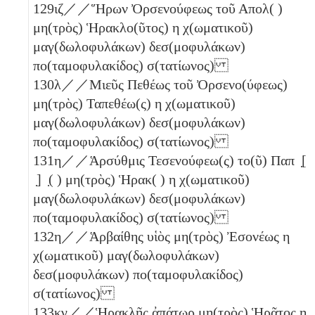
129
ιζ
／／Ἥρων Ὀρσενούφεως τοῦ Απολ( )
μη(τρὸς) Ἡρακλο(ῦτος)
η
χ(ωματικοῦ)
μαγ(δωλοφυλάκων) δεσ(μοφυλάκων)
πο(ταμοφυλακίδος) σ(τατίωνος)
130
λ
／／Μιεῦς Πεθέως τοῦ Ὀρσενο(ύφεως)
μη(τρὸς) Ταπεθέω(ς)
η
χ(ωματικοῦ)
μαγ(δωλοφυλάκων) δεσ(μοφυλάκων)
πο(ταμοφυλακίδος) σ(τατίωνος)
131
η
／／Ἁρσύθμις Τεσενούφεω(ς) το(ῦ) Παπ ̣[
̣] ̣( ) μη(τρὸς) Ἡρακ( )
η
χ(ωματικοῦ)
μαγ(δωλοφυλάκων) δεσ(μοφυλάκων)
πο(ταμοφυλακίδος) σ(τατίωνος)
132
η
／／Ἁρβαίθης υἱὸς μη(τρὸς) Ἐσονέως
η
χ(ωματικοῦ) μαγ(δωλοφυλάκων)
δεσ(μοφυλάκων) πο(ταμοφυλακίδος)
σ(τατίωνος)
133
κγ
／／Ἡρακλῆς ἀπάτωρ μη(τρὸς) Ἡρᾶτος
η