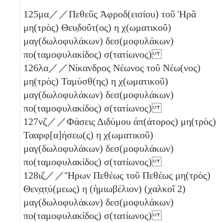
125
μα
／／Πεθεῦς Ἀφροδ(εισίου) τοῦ Ἡρᾶ
μη(τρὸς) Θευ̣δοῦτ(ος)
η
χ(ωματικοῦ)
μαγ(δωλοφυλάκων) δεσ(μοφυλάκων)
πο(ταμοφυλακίδος) σ(τατίωνος)
126
λα
／／Νίκανδρος Νέωνος τοῦ Νέω(νος)
μη(τρὸς) Ταμύσθ(ης)
η
χ(ωματικοῦ)
μαγ(δωλοφυλάκων) δεσ(μοφυλάκων)
πο(ταμοφυλακίδος) σ(τατίωνος)
127
νζ
／／Φάσεις Διδύμου ἀπ(άτορος) μη(τρὸς)
Τααρφ[α]ήσεω(ς)
η
χ(ωματικοῦ)
μαγ(δωλοφυλάκων) δεσ(μοφυλάκων)
πο(ταμοφυλακίδος) σ(τατίωνος)
128
ιζ
／／Ἥρων Πεθέως τοῦ Πεθέως μη(τρὸς)
Θεν̣α̣τ̣ύ(μεως)
η
(ἡμιωβέλιον)
(χαλκοῖ 2)
μαγ(δωλοφυλάκων) δεσ(μοφυλάκων)
πο(ταμοφυλακίδος) σ(τατίωνος)