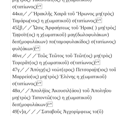
σ(τατίωνος)
44
κα
／／Ἡρακλῆς Χαιρᾶ τοῦ Ἥρωνος μη(τρὸς)
Ταμάρω̣(νος)
η
χ(ωματικοῦ) σ(τατίωνος)
45
ξβ
／／Ὦσις Ἁρφαήσεως τοῦ Ἡρακ( ) μη(τρὸς
Τ̣α̣ψοϊτ(ος)
η
χ(ωματικοῦ) μαγ(δωλοφυλάκων)
δεσ(μοφυλάκων) πο(ταμοφυλακίδος) σ(τατίωνος)
φυλ(άκων)
46
νε
／／／Τεῶς Τεῶτος τοῦ Τεῶτ(ος) μη(τρὸς)
Τεφερᾶτ(ος)
η
χ(ωματικοῦ) σ(τατίωνος)
47
γ
／／Ἀπύγχ(ις) νεώτ(ερος) Πετσορα̣ί̣π̣(ιος) το
Μαρρείο(υς) μη(τρὸς) Ἑλένης
η
χ(ωματικοῦ)
σ(τατίωνος)
48
α
／／Ἀπολήϊος Ἀκουσιλ(άου) τοῦ Ἀποληΐου
μη(τρὸς) Ταποντῶ(τος)
η
χ(ωματικοῦ)
δεσ(μοφυλάκων)
49
[ν]α̣
／／／Σαταβοῦς Ἀγχορίμφεως το(ῦ)