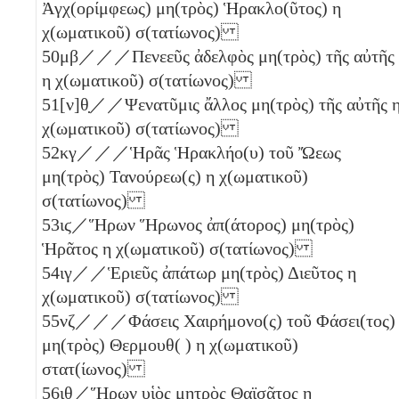
Ἀγχ(ορίμφεως) μη(τρὸς) Ἡρακλο(ῦτος)
η
χ(ωματικοῦ) σ(τατίωνος)
50
μβ
／／／Πενεεῦς ἀδελφὸς μη(τρὸς) τῆς αὐτῆς
η
χ(ωματικοῦ) σ(τατίωνος)
51
[ν]θ̣
／／Ψενατῦμις ἄλλος μη(τρὸς) τῆς αὐτῆς
χ(ωματικοῦ) σ(τατίωνος)
52
κγ
／／／Ἡρᾶς Ἡρακλήο(υ) τοῦ Ὤεως
μη(τρὸς) Τανούρεω(ς)
η
χ(ωματικοῦ)
σ(τατίωνος)
53
ιϛ
／Ἥρων Ἥρωνος ἀπ(άτορος) μη(τρὸς)
Ἡρᾶτος
η
χ(ωματικοῦ) σ(τατίωνος)
54
ιγ
／／Ἑριεῦς ἀπάτωρ μη(τρὸς) Διεῦτος
η
χ(ωματικοῦ) σ(τατίωνος)
55
νζ
／／／Φάσεις Χαιρήμονο(ς) τοῦ Φάσει(τος)
μη(τρὸς) Θερμουθ( )
η
χ(ωματικοῦ)
στατ(ίωνος)
56
ιθ
／Ἥρων υἱὸς μητρὸς Θαϊσᾶτος
η