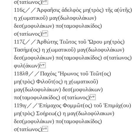
σ(τατίωνος)
116
ϛ
／／Ἁρφαῆσις ἀδελφὸς μη(τρὸς) τῆς α(ὐτῆς)
η
χ(ωματικοῦ) μαγ(δωλοφυλάκων)
δεσ(μοφυλάκων) πο(ταμοφυλακίδος)
σ(τατίωνος)
117
ζ
／／Ἁρθώτης Τεῶτος τοῦ Ὥρου μη(τρὸς)
Τασήμι(ος)
η
χ(ωματικοῦ) μαγ(δωλοφυλάκων)
δεσ(μοφυλάκων) πο(ταμοφυλακίδος) σ(τατίωνος)
φυλ(άκων)
118
λθ
／／Παχόις Ἥρωνος τοῦ Τεῶτ(ος)
μη(τρὸς) Φιλοῦτ(ος)
η
χ(ωματικοῦ)
μαγ(δωλοφυλάκων) δεσ(μοφυλάκων)
πο(ταμοφυλακίδος) σ(τατίωνος)
119
ιγ
／／Ἐπίμαχος Φομμῶτ(ος) τοῦ Ἐπιμάχ(ου)
μη(τρὸς) Σοήρεω(ς)
η
μαγ(δωλοφύλακων)
δεσ(μοφυλάκων) πο(ταμοφυλακίδος)
σ(τατίωνος)