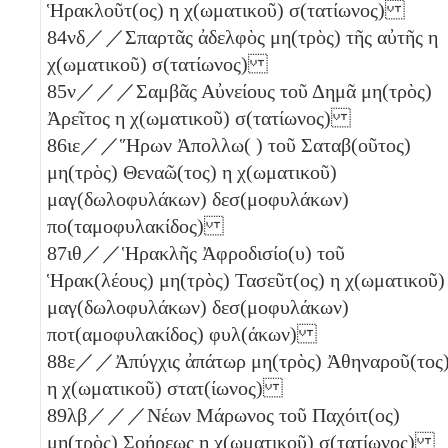
Ἡρακλοῦτ(ος)
η
χ(ωματικοῦ) σ(τατίωνος)
84
νδ
／／Σπαρτᾶς ἀδελφὸς μη(τρὸς) τῆς αὐτῆς
η
χ(ωματικοῦ) σ(τατίωνος)
85
ν
／／／Σαμβᾶς Αὐνείους τοῦ Δημᾶ μη(τρὸς)
Ἀρεῖτος
η
χ(ωματικοῦ) σ(τατίωνος)
86
ιε
／／Ἥρων Ἀπολλω( ) τοῦ Σαταβ(οῦτος)
μη(τρὸς) Θεναῶ(τος)
η
χ(ωματικοῦ)
μαγ(δωλοφυλάκων) δεσ(μοφυλάκων)
πο(ταμοφυλακίδος)
87
ιθ
／／Ἡρακλῆς Ἀφροδισίο(υ) τοῦ
Ἡρακ(λέους) μη(τρὸς) Τασεῦτ(ος)
η
χ(ωματικοῦ)
μαγ(δωλοφυλάκων) δεσ(μοφυλάκων)
ποτ(αμοφυλακίδος) φυλ(άκων)
88
ε
／／Ἀπύγχις ἀπάτωρ μη(τρὸς) Ἀθηναροῦ(τος
η
χ(ωματικοῦ) στατ(ίωνος)
89
λβ
／／／Νέων Μάρωνος τοῦ Παχόιτ(ος)
μη(τρὸς) Σοήρεως
η
χ(ωματικοῦ) σ(τατίωνος)