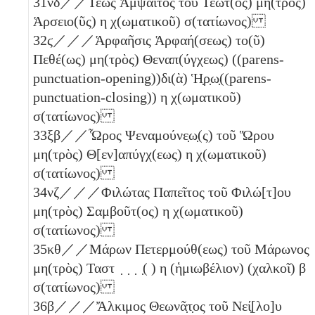
31
νδ
／／Τεῶς Ἀμψάιτος τοῦ Τεῶτ(ος) μη(τρὸς)
Ἁρσειο(ῦς)
η
χ(ωματικοῦ) σ(τατίωνος)
32
ϛ
／／／Ἁρφαῆσις Ἁρφαή(σεως) το(ῦ)
Πεθέ(ως) μη(τρὸς) Θεναπ(ύγχεως) ((parens-
punctuation-opening))δι(ὰ) Ἡ̣ρ̣ω̣((parens-
punctuation-closing))
η
χ(ωματικοῦ)
σ(τατίωνος)
33
ξβ
／／Ὧρος Ψεναμούνε̣ω̣(ς) τοῦ Ὥρου
μη(τρὸς) Θ[εν]απύγχ(εως)
η
χ(ωματικοῦ)
σ(τατίωνος)
34
νζ
／／／Φιλώτας Παπεῖτος τοῦ Φιλώ[τ]ου
μη(τρὸς) Σαμβοῦτ(ος)
η
χ(ωματικοῦ)
σ(τατίωνος)
35
κθ
／／Μάρων Πετερμούθ(εως) τοῦ Μάρωνος
μη(τρὸς) Ταστ ̣ ̣ ̣ ̣( )
η
(ἡμιωβέλιον)
(χαλκοῖ)
β
σ(τατίωνος)
36
β
／／／Ἄλκιμος Θεωνᾶ̣τ̣ος τοῦ Νεί̣[λο]υ