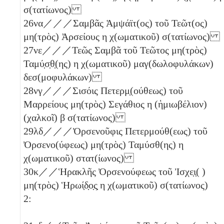
σ(τατίωνος)
26
να
／／／Σαμβᾶς Ἁμψάϊτ(ος) τοῦ Τεῶτ(ος)
μη(τρὸς) Ἀρσείους
η
χ(ωματικοῦ) σ(τατίωνος)
27
νε
／／／Τεῶς Σαμβᾶ τοῦ Τεῶτος μη(τρὸς)
Ταμύ̣σ̣θ̣(ης)
η
χ(ωματικοῦ) μαγ(δωλοφυλάκων)
δεσ(μοφυλάκων)
28
νγ
／／／Σισόις Πετερμ̣(ούθεως) τοῦ
Μαρρείους μη(τρὸς) Σεγάθιος
η
(ἡμιωβέλιον)
(χαλκοῖ)
β
σ(τατίωνος)
29
λδ
／／／Ὀρσενοῦφις Πετερμούθ(εως) τοῦ
Ὀρσενο(ύφεως) μη(τρὸς) Ταμύσθ(ης)
η
χ(ωματικοῦ) στατ(ίωνος)
30
κ
／／Ἡρακλῆς Ὀρσενούφεως τοῦ Ἰσχε̣ι̣( )
μη(τρὸς) Ἡρωί̣δ̣ο̣ς̣
η
χ(ωματικοῦ) σ(τατίωνος)
2: