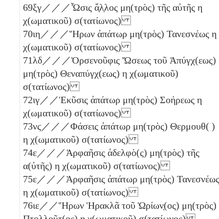
69
ξγ
／／／Ὧσις ἄ̣λ̣λος μη(τρὸς) τῆς αὐτῆς
η
χ(ωματικοῦ) σ(τατίωνος)
70
ιη
／／／Ἥρων ἀπάτωρ μη(τρὸς) Τανεσνέως
η
χ(ωματικοῦ) σ(τατίωνος)
71
λδ
／／／Ὀρσενοῦφις Ὤσεως τοῦ Ἀπύγχ(εως)
μη(τρὸς) Θεναπύγχ(εως)
η
χ(ωματικοῦ)
σ(τατίωνος)
72
ιγ
／／Ἑκῦσις ἀπάτωρ μη(τρὸς) Σοήρεως
η
χ(ωματικοῦ) σ(τατίωνος)
73
νϛ
／／／Φάσεις ἀπάτωρ μη(τρὸς) Θερμουθ( )
η
χ(ωματικοῦ) σ(τατίωνος)
74
ε
／／／Ἁρφαῆσις ἀδελφὸ(ς) μη(τρὸς) τῆς
α(ὐτῆς)
η
χ(ωματικοῦ) σ(τατίωνος)
75
ε
／／／Ἁρφαῆσις ἀπάτωρ μη(τρὸς) Τανεσνέω
η
χ(ωματικοῦ) σ(τατίωνος)
76
ιε
／／Ἥρων Ἡρακλᾶ τοῦ Ὡρίων̣(ος) μη(τρὸς)
Πτολλοῦτ(ος)
η
χ(ωματικοῦ) σ(τατίωνος)