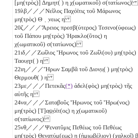
[μη(τρὸς)] Δημητ( )
η
χ(ωματικοῦ) σ(τατίωνος)
19
λβ
／／／Νεῖλος Παχόϊτις τοῦ Μάρωνος
μη(τρὸς) Θ ̣ ̣νεως
η
20
ζ
／／／Ἄρειος πρεσβ(ύτερος) Τεσενο(ύφεως)
τοῦ Πάπου μη(τρὸς) Ἡρακλο(ῦτος)
η
χ(ωματικοῦ) σ(τατίωνος)
21
ιδ
／／Ζωΐλος Ἥρωνος τοῦ Ζωΐλ(ου) μη(τρὸς)
Ταου̣η̣τ( )
η
22
ιη
／／／Ἥρων Σαμβᾶ τοῦ Διον̣υ̣( ) μη(τρὸς)
Θερμουθ( )
η
23
με
／／／Πετεκᾶς
(*)
ἀδελ(φὸς) μη(τρὸς) τῆς
αὐτῆς
η
24
να
／／／Σαταβοῦς Ἥρωνος τοῦ Ἥρω(νος)
μη(τρὸς) [Τ]α̣ψ̣όϊτ(ος)
η
χ(ωματικοῦ)
σ(τατίωνος)
25
νθ̣
／／／Ψενατῦμις Πεθέως τοῦ Πεθέως
μη(τρὸς) Θενατύμ(εως)
η
(ἡμιωβέλιον)
(χαλκοῖ)