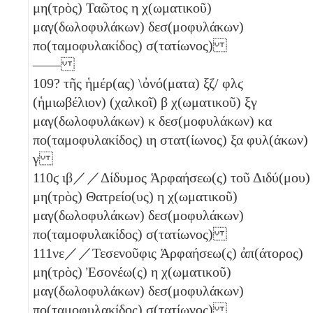
μη(τρὸς) Ταῶτος
η
χ(ωματικοῦ)
μαγ(δωλοφυλάκων) δεσ(μοφυλάκων)
πο(ταμοφυλακίδος) σ(τατίωνος)
——
109
? τῆς ἡμέρ(ας) \ὀνό(ματα)
ξζ
/
φλϛ
(ἡμιωβέλιον)
(χαλκοῖ)
β
χ(ωματικοῦ)
ξγ
μαγ(δωλοφυλάκων)
κ
δεσ(μοφυλάκων)
κα
πο(ταμοφυλακίδος)
ιη
στατ(ίωνος)
ξα
φυλ(άκων)
γ
110
ϛ
ιβ
／／Δίδυμος Ἁρφαήσεω(ς) τοῦ Διδύ(μου)
μη(τρὸς) Θατρείο(υς)
η
χ(ωματικοῦ)
μαγ(δωλοφυλάκων) δεσ(μοφυλάκων)
πο(ταμοφυλακίδος) σ(τατίωνος)
111
νε
／／Τεσενοῦφις Ἁρφαήσεω(ς) ἀπ(άτορος)
μη(τρὸς) Ἐσονέω(ς)
η
χ(ωματικοῦ)
μαγ(δωλοφυλάκων) δεσ(μοφυλάκων)
π̣ο̣(ταμοφυλακίδος) σ̣(τατίωνος)