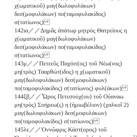
χ(ωματικοῦ) μαγ(δωλοφυλάκων)
δεσ(μοφυλάκων) πο(ταμοφυλακίδος)
σ(τατίωνος)
142
ια
／／Δημᾶς ἀπάτωρ μητρὸς Θατρείους
η
χ(ωματικοῦ) μαγ(δωλοφυλάκων)
δεσ(μοφυλάκων) πο(ταμοφυλακίδος)
σ(τατίωνος)
143
μ
／／Πετεεῦς Παχόιτ(ος) τοῦ Νέω(νος)
μη(τρὸς) Τααρθώτ(ιδος)
η
χ(ωματικοῦ)
μαγ(δωλοφυλάκων) δεσ(μοφυλάκων)
πο(ταμοφυλακίδος) σ(τατίωνος) φυλ(άκων)
144
ξβ̣
／／Ὧρος Πετεσούχ(ου) τοῦ Οὐαναω
μη(τρὸς) Σοήρεω(ς)
η
(ἡμιωβέλιον)
(χαλκοῖ 2)
μαγ(δωλοφυλάκων) δεσ(μοφυλάκων)
πο(ταμοφυλακίδος) σ(τατίωνος)
145
λε
／／Ὀννῶφρις Κάστ(ορος) τοῦ