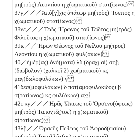
μη(τρὸς) Λεοντίου
η
χ(ωματικοῦ) στατ(ίωνος)
37
γ
／／／Ἀπύ[γ]χις ἀπάτωρ μη(τρὸς) Ἴσειτος
η
χ(ωματικοῦ) στατ(ίωνος)
38
νε
／／／Τεῶς Ἥρωνος τοῦ Τεῶτος μη(τρὸς)
Φιλοῦτος
η
χ(ωματικοῦ) στατ(ίωνος)
39
ιϛ
／／Ἥρων Θέωνο̣ς̣ τοῦ Νείλου μη(τρὸς)
Λεοντίου
η
χ(ωματικοῦ) φυλ(άκων)
40
／ἡμέρ(ας) ὀνό(ματα)
λδ
(δραχμαὶ)
σο̣β̣
(διώβολον)
(χαλκοῖ 2)
χω(ματικοῦ)
κϛ
μαγ(δωλοφυλάκων)
γ
41
δεσ(μοφυλάκων)
δ
ποτ(αμοφυλακίδος)
β
σ(τατίωνος)
κϛ
φυλ(άκων)
α
42
ε
κγ
／／／Ἡρᾶς Ὤπεως τοῦ Ὀρσενο(ύφεως)
μη(τρὸς) Ταπον̣τῶ̣(τος)
η
χ(ωματικοῦ)
σ(τατίωνος)
43
λβ
／／Ὀρσεῦς Πεθέως τοῦ Ἀφροδ(εισίου)
μη(τρὸς) Τακολλᾶτ(ος)
η
χ(ωματικοῦ)