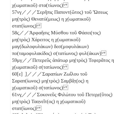
χ(ωματικοῦ) στα(τίωνος)
57
νγ
／／／Σερῆπις Παποντ(ῶτος) τοῦ Ὤσεως
μη(τρὸς) Θενατύ(μεως)
η
χ(ωματικοῦ)
στατ(ίωνος)
58
ϛ
／／Ἁρφαῆσις Μύσθου τοῦ Φάσει(τος)
μη(τρὸς) Χάρειτος
η
χ(ωματικοῦ)
μαγ(δωλοφυλάκων) δεσ(μοφυλάκων)
πο(ταμοφυλακίδος) σ(τατίωνος) φυλ(άκων)
59
μγ
／／Πετερεῦς ἀπάτωρ μη(τρὸς) Τεφερᾶτος
η
χ(ωματικοῦ) σ(τατίωνος)
60
[
ε
] ̣]／／／Σαραπίων Ζωΐλου τοῦ
Σαραπ(ίωνος) μη(τρὸς) Σαμβᾶ̣τ̣(ος)
η
χ(ωματικοῦ) σ(τατίωνος)
61
νγ̣
／／／Σοκονεῦς Φιλώτου τοῦ Πετερ̣ε(ῦτος)
μη(τρὸς) Ταο̣νεῖτ(ος)
η
χ(ωματικοῦ)
στατ(ίωνος)