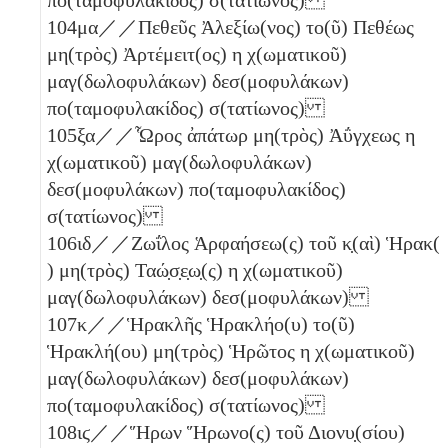
104
μα
／／Πεθεῦς Ἀλεξίω(νος) το(ῦ) Πεθέως
μη(τρὸς) Ἀρτέμειτ(ος)
η
χ(ωματικοῦ)
μαγ(δωλοφυλάκων) δεσ(μοφυλάκων)
πο(ταμοφυλακίδος) σ(τατίωνος)
105
ξα
／／Ὧρος ἀπάτωρ μη(τρὸς) Ἀΰγχεως
η
χ(ωματικοῦ) μαγ(δωλοφυλάκων)
δεσ(μοφυλάκων) πο(ταμοφυλακίδος)
σ(τατίωνος)
106
ιδ
／／Ζωΐλος Ἁρφαήσεω(ς) τοῦ κ̣(αὶ) Ἡρακ(
) μη(τρὸς) Ταώ̣σ̣ε̣ω̣(ς)
η
χ(ωματικοῦ)
μαγ(δωλοφυλάκων) δεσ(μοφυλάκων)
107
κ
／／Ἡρακλῆς Ἡρακλήο(υ) το(ῦ)
Ἡρακλή(ου) μη(τρὸς) Ἡρῶτος
η
χ(ωματικοῦ)
μαγ(δωλοφυλάκων) δεσ(μοφυλάκων)
πο(ταμοφυλακίδος) σ(τατίωνος)
108
ιϛ
／／Ἥρων Ἥρωνο(ς) τοῦ Διονυ̣(σίου)