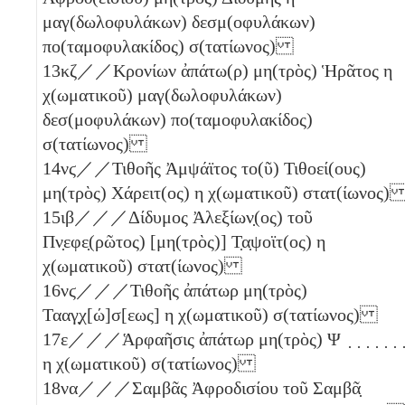
μαγ(δωλοφυλάκων) δεσμ(οφυλάκων)
πο(ταμοφυλακίδος) σ(τατίωνος)
13
κζ
／／Κρονίων ἀπάτω(ρ) μη(τρὸς) Ἡρᾶτος
η
χ(ωματικοῦ) μαγ(δωλοφυλάκων)
δεσ(μοφυλάκων) πο(ταμοφυλακίδος)
σ(τατίωνος)
14
νϛ
／／Τιθοῆς Ἀμψάϊτος το(ῦ) Τιθοεί(ους)
μη(τρὸς) Χάρειτ(ος)
η
χ(ωματικοῦ) στατ(ίωνος
15
ιβ
／／／Δίδυμος Ἀλεξίων̣(ος) τοῦ
Πν̣εφε̣(ρῶτος) [μη(τρὸς)] Τ̣α̣ψοϊτ(ος)
η
χ(ωματικοῦ) στατ(ίωνος)
16
νϛ
／／／Τιθοῆς ἀπάτωρ μη(τρὸς)
Τααγ̣χ[ώ]σ[εως]
η
χ(ωματικοῦ) σ(τατίωνος)
17
ε
／／／Ἁρφαῆσις ἀπάτωρ μη(τρὸς) Ψ ̣ ̣ ̣ ̣ ̣ ̣ ̣
η
χ(ωματικοῦ) σ(τατίωνος)
18
να
／／／Σαμβᾶς Ἀφροδισίου τοῦ Σαμβᾶ̣