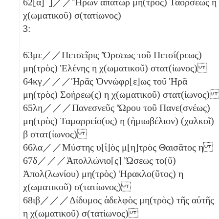
62
[
α
] ̣]／／Ἥρων ἀπάτωρ μη(τρὸς) Ταόρσεως
η
χ(ωματικοῦ) σ(τατίωνος)
3:
63
με
／／Πετσεῖρις Ὄρσεως τοῦ Πετσί(ρεως)
μη(τρὸς) Ἑλένης
η
χ(ωματικοῦ) στατ(ίωνος)
64
κγ
／／／Ἡρᾶς Ὀννώφρ[ε]ως τοῦ Ἡρᾶ
μη(τρὸς) Σοήρεω(ς)
η
χ(ωματικοῦ) στατ(ίωνος
65
λη
／／／Πανεσνεῦς Ὥρου τοῦ Πανε(σνέως)
μη(τρὸς) Ταμαρρείο(υς)
η
(ἡμιωβέλιον)
(χαλκοῖ)
β
στατ(ίωνος)
66
λα
／／Μύστης υ[ἱ]ὸς μ[η]τρὸς Θαισᾶτος
η
67
δ
／／／Ἀπολλώνιο[ς] Ὤσεως το(ῦ)
Ἀπολ(λωνίου) μη(τρὸς) Ἡρακλο(ῦτος)
η
χ(ωματικοῦ) σ(τατίωνος)
68
ιβ
／／／Δίδυμος ἀδελφὸς μη(τρὸς) τῆς αὐτῆς
η
χ(ωματικοῦ) σ(τατίωνος)