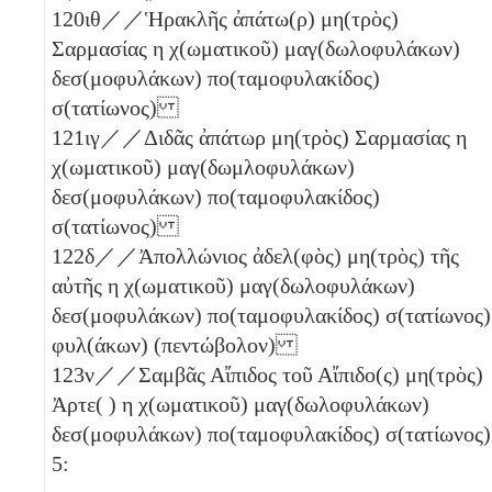
120
ιθ
／／Ἡρακλῆς ἀπάτω(ρ) μη(τρὸς)
Σαρμασίας
η
χ(ωματικοῦ) μαγ(δωλοφυλάκων)
δεσ(μοφυλάκων) πο(ταμοφυλακίδος)
σ(τατίωνος)
121
ιγ
／／Διδᾶς ἀπάτωρ μη(τρὸς) Σαρμασίας
η
χ(ωματικοῦ) μαγ(δωμλοφυλάκων)
δεσ(μοφυλάκων) πο(ταμοφυλακίδος)
σ(τατίωνος)
122
δ
／／Ἀπολλώνιος ἀδελ(φὸς) μη(τρὸς) τῆς
αὐτῆς
η
χ(ωματικοῦ) μαγ(δωλοφυλάκων)
δεσ(μοφυλάκων) πο(ταμοφυλακίδος) σ(τατίωνος)
φυλ(άκων)
(πεντώβολον)
123
ν
／／Σαμβᾶς Αἴπιδος τοῦ Αἴπιδο(ς) μη(τρὸς)
Ἀρτε( )
η
χ(ωματικοῦ) μαγ(δωλοφυλάκων)
δεσ(μοφυλάκων) πο(ταμοφυλακίδος) σ(τατίωνος)
5: