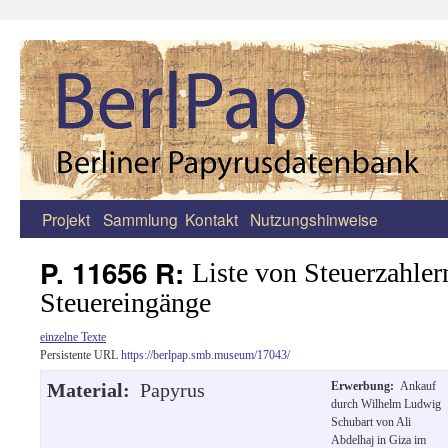
Projekt
Sammlung
Kontakt
Nutzungshinweise
Zum
Inhalt
P. 11656 R:
Liste von Steuerzahler
springen
Steuereingänge
einzelne Texte
Persistente URL
https://berlpap.smb.museum/17043/
Material:
Papyrus
Erwerbung:
Ankauf
durch Wilhelm Ludwig
Schubart von Ali
Abdelhaj in Giza im