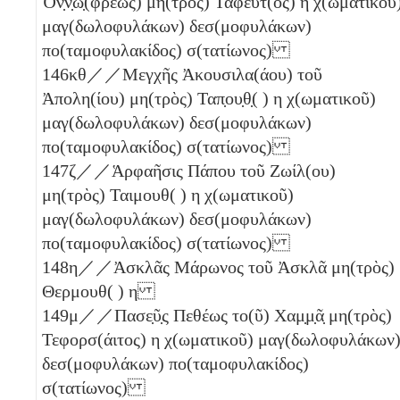
Ὀν̣ν̣ώ̣(φρεως) μη(τρὸς) Ταφεῦτ(ος)
η
χ(ωματικοῦ
μαγ(δωλοφυλάκων) δεσ(μοφυλάκων)
πο(ταμοφυλακίδος) σ(τατίωνος)
146
κθ
／／Μεγχῆς Ἀκουσιλα(άου) τοῦ
Ἀπολη(ίου) μη(τρὸς) Ταπ̣ου̣θ̣( )
η
χ(ωματικοῦ)
μαγ(δωλοφυλάκων) δεσ(μοφυλάκων)
πο(ταμοφυλακίδος) σ(τατίωνος)
147
ζ
／／Ἁρφαῆσις Πάπου τοῦ Ζωίλ(ου)
μη(τρὸς) Ταιμουθ( )
η
χ(ωματικοῦ)
μαγ(δωλοφυλάκων) δεσ(μοφυλάκων)
πο(ταμοφυλακίδος) σ(τατίωνος)
148
η
／／Ἀσκλᾶς Μάρωνος τοῦ Ἀσκλᾶ μη(τρὸς)
Θερμουθ( )
η
149
μ
／／Πασε̣ῦ̣ς Πεθέως το(ῦ) Χαμ̣μ̣ᾶ̣ μη(τρὸς)
Τεφορσ(άιτος)
η
χ(ωματικοῦ) μαγ(δωλοφυλάκων
δεσ(μοφυλάκων) πο(ταμοφυλακίδος)
σ(τατίωνος)