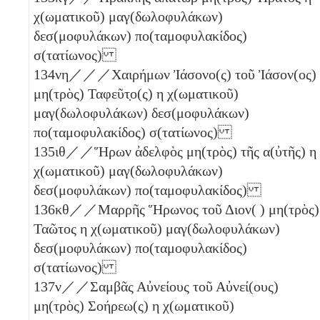
χ(ωματικοῦ) μαγ(δωλοφυλάκων)
δεσ(μοφυλάκων) πο(ταμοφυλακίδος)
σ(τατίωνος)
134
νη
／／／Χαιρήμων Ἰάσονο(ς) τοῦ Ἰάσον(ος)
μη(τρὸς) Ταφεῦτ̣ο(ς)
η
χ(ωματικοῦ)
μαγ(δωλοφυλάκων) δεσ(μοφυλάκων)
πο(ταμοφυλακίδος) σ(τατίωνος)
135
ιθ
／／Ἥρων ἀδελφὸς μη(τρὸς) τῆς α(ὐτῆς)
η
χ(ωματικοῦ) μαγ(δωλοφυλάκων)
δεσ(μοφυλάκων) πο(ταμοφυλακίδος)
136
κθ
／／Μαρρῆς Ἥρωνος τοῦ Διον( ) μη(τρὸς)
Ταῶτος
η
χ(ωματικοῦ) μαγ(δωλοφυλάκων)
δεσ(μοφυλάκων) πο(ταμοφυλακίδος)
σ(τατίωνος)
137
ν
／／Σαμβᾶς Αὐνείους τοῦ Αὐνεί(ους)
μη(τρὸς) Σοήρεω(ς)
η
χ(ωματικοῦ)