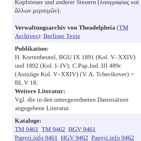
Kopfsteuer und anderer Steuern (λαογραφίας καὶ
ἄλλων μερισμῶν).
Verwaltungsarchiv von Theadelpheia
(
TM
Archives
):
Berliner Texte
Publikation:
H. Kortenbeutel, BGU IX 1891 (Kol. V–XXIV)
und 1892 (Kol. I–IV); C.Pap.Jud. III 489c
(Auszüge Kol. V–XXIV) (V. A. Tcherikover) =
BL V 18.
Weitere Literatur:
Vgl. die in den untergeordneten Datensätzen
angegebene Literatur.
Kataloge:
TM 9461
TM 9462
HGV 9461
Papyri.info 9461
HGV 9462
Papyri.info 9462