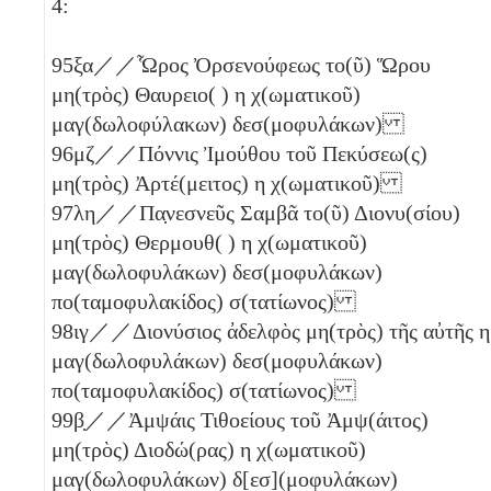
4:
95
ξα
／／Ὧρος Ὀρσενούφεως το(ῦ) Ὥρου
μη(τρὸς) Θαυρειο( )
η
χ(ωματικοῦ)
μαγ(δωλοφύλακων) δεσ(μοφυλάκων)
96
μζ
／／Πόννις Ἰμούθου τοῦ Πεκύσεω(ς)
μη(τρὸς) Ἀρτέ(μειτος)
η
χ(ωματικοῦ)
97
λη
／／Πα̣νεσνεῦς Σαμβᾶ το(ῦ) Διονυ(σίου)
μη(τρὸς) Θερμουθ( )
η
χ(ωματικοῦ)
μαγ(δωλοφυλάκων) δεσ(μοφυλάκων)
πο(ταμοφυλακίδος) σ(τατίωνος)
98
ιγ
／／Διονύσιος ἀδελφὸς μη(τρὸς) τῆς αὐτῆς
η
μαγ(δωλοφυλάκων) δεσ(μοφυλάκων)
πο(ταμοφυλακίδος) σ(τατίωνος)
99
β̣
／／Ἀμψάις Τιθοείους τοῦ Ἀμψ(άιτος)
μη(τρὸς) Διοδώ(ρας)
η
χ(ωματικοῦ)
μαγ(δωλοφυλάκων) δ[εσ](μοφυλάκων)