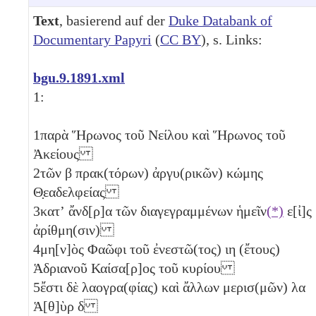
Text
, basierend auf der
Duke Databank of
Documentary Papyri
(
CC BY
), s. Links:
bgu.9.1891.xml
1:
1
παρὰ Ἥρωνος τοῦ Νείλου καὶ Ἥρωνος τοῦ
Ἀκείους
2
τῶν
β
πρακ(τόρων) ἀργυ(ρικῶν) κώμης
Θ̣εαδελφείας
3
κατʼ ἄνδ[ρ]α τῶν διαγεγραμμένων ἡμεῖν
(*)
ε[ἰ]ς
ἀρίθμη(σιν)
4
μη[ν]ὸς Φαῶφι τοῦ ἐνεστῶ(τος)
ιη
(ἔτους)
Ἁδριανοῦ Καίσα[ρ]ος τοῦ κυρίου
5
ἔστι δὲ λαογρα(φίας) καὶ ἄλλων μερισ(μῶν)
λα
Ἁ[θ]ὺρ
δ