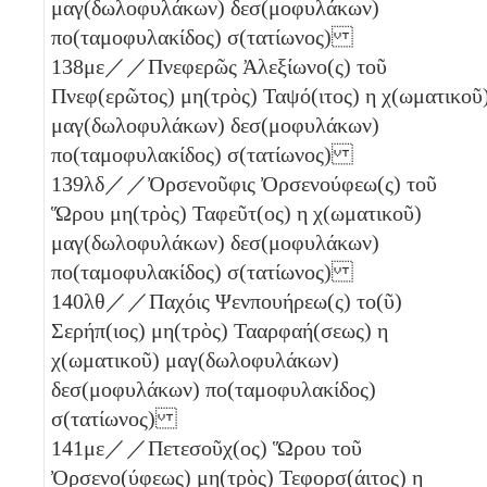
μαγ(δωλοφυλάκων) δεσ(μοφυλάκων)
πο(ταμοφυλακίδος) σ(τατίωνος)
138
με
／／Πνεφερῶς Ἀλεξίωνο(ς) τοῦ
Πνεφ(ερῶτος) μη(τρὸς) Ταψό(ιτος)
η
χ(ωματικοῦ
μαγ(δωλοφυλάκων) δεσ(μοφυλάκων)
πο(ταμοφυλακίδος) σ(τατίωνος)
139
λδ
／／Ὀρσενοῦφις Ὀρσενούφεω(ς) τοῦ
Ὥρου μη(τρὸς) Ταφεῦτ(ος)
η
χ(ωματικοῦ)
μαγ(δωλοφυλάκων) δεσ(μοφυλάκων)
πο(ταμοφυλακίδος) σ(τατίωνος)
140
λθ
／／Παχόις Ψενπουήρεω(ς) το(ῦ)
Σερήπ(ιος) μη(τρὸς) Τααρφαή(σεως)
η
χ(ωματικοῦ) μαγ(δωλοφυλάκων)
δεσ(μοφυλάκων) πο(ταμοφυλακίδος)
σ(τατίωνος)
141
με
／／Πετεσοῦχ(ος) Ὥρου τοῦ
Ὀρσενο(ύφεως) μη(τρὸς) Τεφορσ(άιτος)
η