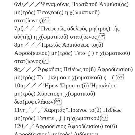
6
νθ
／／／Ψεναμοῦνις Πρωτᾶ τοῦ Ἁρμιύσι̣(ος)
μη(τρὸς) Ἐσον̣έ̣ω(ς)
η
χ(ωματικοῦ)
στατ(ίωνος)
7
μζ
／／／Πνεφερῶς ἀδελφὸς μη(τρὸς) τῆς
αὐ(τῆς)
η
χ(ωματικοῦ) στατ(ίωνος)
8
μη
／／／Πρωτᾶς Ἁρμιύσεως το(ῦ)
Ἀφροδ(εισίου) μη(τρὸς) Τετα ̣( )
η
χ(ωματικοῦ)
στατ(ίωνος)
9
ϛ
／／／Ἁρφαῆσις Πεθέως το(ῦ) Ἀφροδ(εισίου)
μη(τρὸς) Τα[ ̣]α̣λμ̣αο
η
χ(ωματικοῦ) ς ̣ ̣( )
10
ιη
／／／Ἥρων Ὥρου το(ῦ) Ἡρακλήου
μη(τρὸς) Χάρειτος
η
χ(ωματικοῦ)
δεσ(μοφυλάκων)
11
νη
／／／Χαρητᾶς Ἥρωνος το(ῦ) Πεθέως
μη(τρὸς) Ταπετε ̣ ̣( )
η
χ(ωματικοῦ)
12
θ
／／Ἀφροδείσιος Ἀφροδ(εισίου) το(ῦ)
Ἀφροδ(εισίου) μη(τρὸς) Διδύμης
η