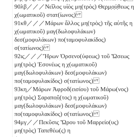
90
λβ
／／／Νεῖλος υἱὸς μη(τρὸς) Θε̣ρ̣μ̣ο̣ύ̣θεως
η
χ(ωματικοῦ) στατ(ίωνος)
91
κθ
／／／Μάρων ἄλλος μη(τρὸς) τῆς αὐτῆς
η
χ(ωματικοῦ) μαγ(δωλοφυλάκων)
δεσ(μοφυλάκων) πο(ταμοφυλακίδος)
σ(τατίωνος)
92
ιϛ
／／／Ἥρων Ὀρσενο(ύφεως) τοῦ Ὤσεως
μη(τρὸς) Ἐσονέως
η
χ(ωματικοῦ)
μαγ(δωλοφυλάκων) δεσ(μοφυλάκων)
πο(ταμοφυλακίδος) σ(τατίωνος)
93
κη
／Μάρων Ἀφροδ(εισίου) τοῦ Μάρω(νος)
μη(τρὸς) Σαραπο̣ῦ̣(τος)
η
χ(ωματικοῦ)
μαγ(δωλοφυλάκων) δεσ(μοφυλάκων)
πο(ταμοφυλακίδος) σ(τατίωνος)
94
μγ
／／Πεκῦσις Ὥρου τοῦ Μαρρείο(υς)
μη(τρὸς) Ταπεθέω(ς)
η