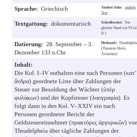
Sprache:
Griechisch
Andere Seite:
anderer
Text
Textgattung:
dokumentarisch
Schreibweise:
Von
gleicher Hand wie P.Col
II 1.
Datierung:
28. September – 3.
Herkunft:
Theadelphei
(Themistu Meris,
Dezember 133 n.Chr.
Arsinoites)
Inhalt:
Die Kol. I–IV enthalten eine nach Personen (κατ’
ἄνδρα) geordnete Liste über Zahlungen der
Steuer zur Besoldung der Wächter (ὑπὲρ
φυλάκων) und der Kopfsteuer (λαογραφία). Es
folgt dann in den Kol. V–XXIV ein nach
Personen geordneter Bericht der
Geldsteuereinnehmer (πρακτόρες ἀργυρικῶν) vo
Theadelpheia über tägliche Zahlungen der