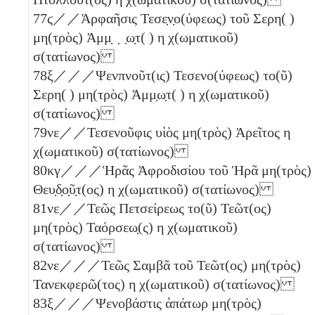
77
ϛ
／／Ἁρφαῆσις Τεσε̣ν̣ο(ύφεως) τοῦ Σερη( )
μη(τρὸς) Ἀμμ̣ ̣ ̣ω̣τ( )
η
χ(ωματικοῦ)
σ(τατίωνος)
78
ξ
／／／Ψενπνοῦτ(ις) Τεσενο(ύφεως) το(ῦ)
Σερη( ) μη(τρὸς) Ἀμμ̣ω̣τ( )
η
χ(ωματικοῦ)
σ(τατίωνος)
79
νε
／／Τεσενοῦφις υἱὸς μη(τρὸς) Ἀρεῖτος
η
χ(ωματικοῦ) σ(τατίωνος)
80
κγ
／／／Ἡρᾶς Ἀφροδισίου τοῦ Ἡρᾶ μη(τρὸς)
Θευ̣δ̣ο̣ῦ̣τ(ος)
η
χ(ωματικοῦ) σ(τατίωνος)
81
νε
／／Τεῶς Πετσείρεως το(ῦ) Τεῶτ(ος)
μη(τρὸς) Ταόρσεω̣(ς)
η
χ(ωματικοῦ)
σ(τατίωνος)
82
νε
／／／Τεῶς Σαμβᾶ τοῦ Τεῶτ(ος) μη(τρὸς)
Τανεκφερῶ(τος)
η
χ(ωματικοῦ) σ(τατίωνος)
83
ξ
／／／Ψενοβάστις ἀπάτωρ μη(τρὸς)