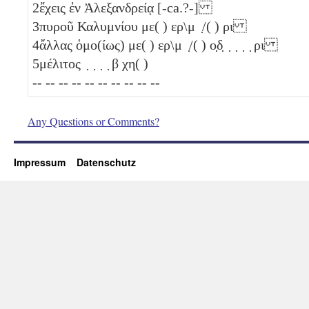
2
ἔχεις ἐν Ἀλεξανδρείᾳ [-ca.?-]
3
πυροῦ Καλυμνίου με( ) ερ\μ ̣/( )
ρι
4
ἄλλας ὁμο(ίως) με( ) ερ\μ ̣/( ) ο̣δ̣ ̣ ̣ ̣ ̣
ρι
5
μέλιτος ̣ ̣ ̣ ̣
β
χη( )
-- -- -- -- -- -- -- -- -- --
Any Questions or Comments?
Impressum
Datenschutz