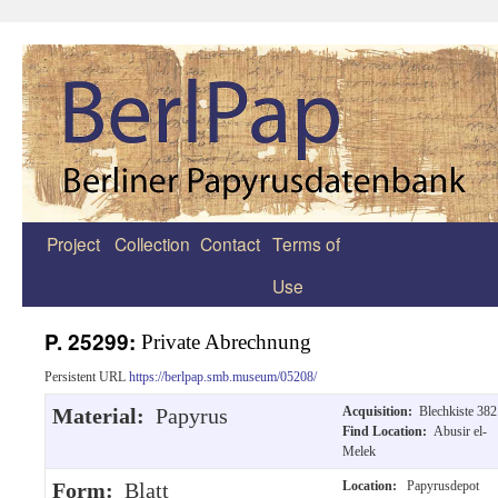
Project
Collection
Contact
Terms of
Zum
Use
Inhalt
springen
P. 25299:
Private Abrechnung
Persistent URL
https://berlpap.smb.museum/05208/
Material:
Papyrus
Acquisition:
Blechkiste 382
Find Location:
Abusir el-
Melek
Form:
Blatt
Location:
Papyrusdepot