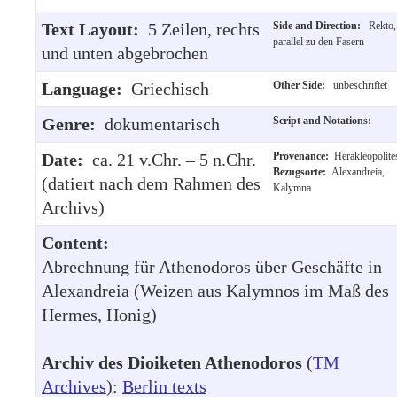
Text Layout:
5 Zeilen, rechts
Side and Direction:
Rekto,
parallel zu den Fasern
und unten abgebrochen
Language:
Griechisch
Other Side:
unbeschriftet
Genre:
dokumentarisch
Script and Notations:
Date:
ca. 21 v.Chr. – 5 n.Chr.
Provenance:
Herakleopolite
Bezugsorte:
Alexandreia,
(datiert nach dem Rahmen des
Kalymna
Archivs)
Content:
Abrechnung für Athenodoros über Geschäfte in
Alexandreia (Weizen aus Kalymnos im Maß des
Hermes, Honig)
Archiv des Dioiketen Athenodoros
(
TM
Archives
):
Berlin texts