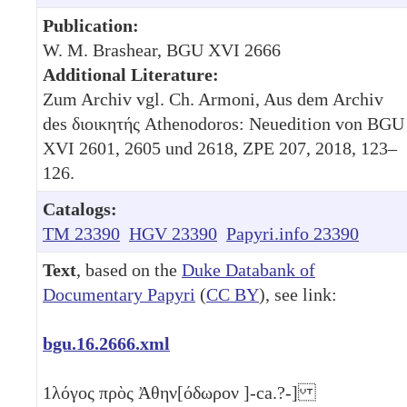
Publication:
W. M. Brashear, BGU XVI 2666
Additional Literature:
Zum Archiv vgl. Ch. Armoni, Aus dem Archiv
des διοικητής Athenodoros: Neuedition von BGU
XVI 2601, 2605 und 2618, ZPE 207, 2018, 123–
126.
Catalogs:
TM 23390
HGV 23390
Papyri.info 23390
Text
, based on the
Duke Databank of
Documentary Papyri
(
CC BY
), see link:
bgu.16.2666.xml
1
λόγος πρὸς Ἀθην[όδωρον ]-ca.?-]