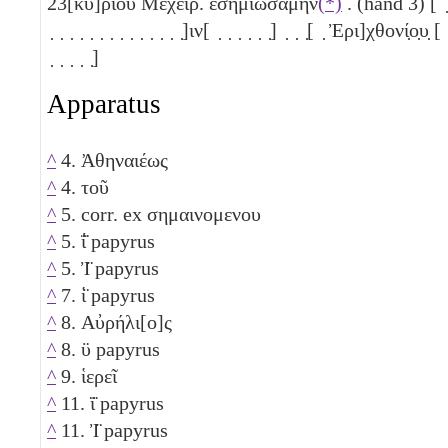
23
[κυ]ρίου Μεχείρ. ἐσημιωσάμην
(*)
. (hand 3) [ ̣
̣ ̣ ̣ ̣ ̣ ̣ ̣ ̣ ̣ ̣ ̣ ̣ ̣ ̣]ιν[ ̣ ̣ ̣ ̣ ̣ ̣] ̣ ̣ ̣[ ̣ Ἐρι]χθονί̣ο̣υ̣ [ 
̣ ̣ ̣ ̣ ̣]
Apparatus
^
4. Ἀθηναιέως
^
4. τοῦ
^
5. corr. ex σημαινομενου
^
5. ΐ̈ papyrus
^
5. Ἰ̈ papyrus
^
7. ἱ̈ papyrus
^
8. Αὐρήλι[ο]ς
^
8. ϋ papyrus
^
9. ἱερεῖ
^
11. ϊ̈ papyrus
^
11. Ἰ̈ papyrus