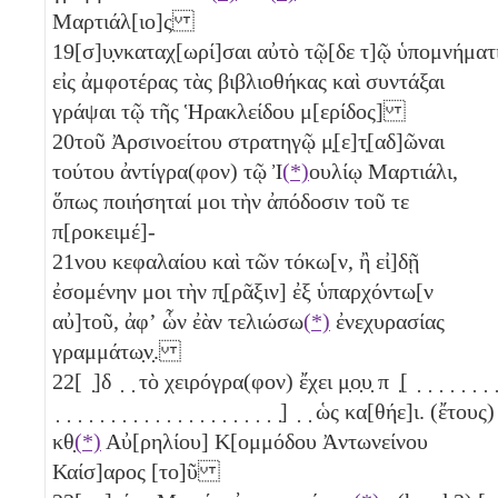
Μαρτιάλ[ιο]ς
19
[σ]υ̣νκαταχ[ωρί]σαι αὐτὸ τῷ[δε τ]ῷ ὑπομνήματ
εἰς ἀμφοτέρας τὰς βιβλιοθήκας καὶ συντάξαι
γράψαι τῷ τῆς Ἡρακλείδου μ[ερίδος]
20
τοῦ Ἀρσινοείτου στρατηγῷ μ̣[ε]τ̣[αδ]ῶναι
τούτου ἀντίγρα(φον) τῷ Ἰ
(*)
ουλίῳ Μαρτιάλι,
ὅπως ποιήσηταί μοι τὴν ἀπόδοσιν τοῦ τε
π[ροκειμέ]-
21
νου κεφαλαίου καὶ τῶν τόκω[ν, ἢ εἰ]δῇ
ἐσομένην μοι τὴν π̣[ρᾶξιν] ἐξ ὑπαρχόντω[ν
αὐ]τοῦ, ἀφʼ ὧν ἐὰν τελιώσω
(*)
ἐνεχυρασίας
γραμμάτω̣ν̣.
22
[ ̣]δ ̣ ̣ τὸ χειρόγρα(φον) ἔχει μ̣ο̣υ̣ π ̣[ ̣ ̣ ̣ ̣ ̣ ̣ ̣ ̣
̣ ̣ ̣ ̣ ̣ ̣ ̣ ̣ ̣ ̣ ̣ ̣ ̣ ̣ ̣ ̣ ̣ ̣ ̣ ̣ ̣] ̣ ̣ ὡς κα[θήε]ι. (ἔτους)
κθ̣
(*)
Αὐ[ρηλίου] Κ[ομμόδου Ἀντωνείνου
Καίσ]αρος [το]ῦ