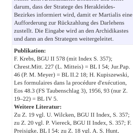
darum, dass der Stratege des Herakleides-
Bezirkes informiert wird, damit er Martialis eine
Aufforderung zur Rückzahlung des Darlehens
zustellt. Die Eingabe wird an den Archidikastes
und dann an den Strategen weitergeleitet.
Publikation:
F. Krebs, BGU II 578 (mit Index S. 357);
Chrest.Mitt. 227 (L. Mitteis) = BL I 54; Jur.Pap.
46 (P. M. Meyer) = BL II.2 18; H. Kupiszewski,
Les formulaires dans la procédure d'exécution,
Eos 48.3 (FS Taubenschlag 3), 1956, 93 (nur Z.
19–22) = BL IV 5.
Weitere Literatur:
Zu Z. 19 vgl. U. Wilcken, BGU II Index, S. 357;
zu Z. 20 vgl. P. Viereck, BGU II Index, S. 357; F.
Preisigke, BL I 54; zu Z. 18 vgl. A. S. Hunt,