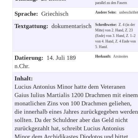
parallel zu den Fasern
Sprache:
Griechisch
Andere Seite:
unbeschriftet
Textgattung:
dokumentarisch
Schreibweise:
Z. 4 (in der
Mitte) von 2. Hand, Z. 23
(Ende) von 3. Hand, Z. 1–2
von 4. Hand, Z. 4 Ende von
5. Hand.
Datierung:
14. Juli 189
Herkunft:
Arsinoites
n.Chr.
Inhalt:
Lucius Antonius Minor hatte dem Veteranen
Gaius Iulius Martialis 1200 Drachmen mit einem
monatlichen Zins von 100 Drachmen geliehen,
die innerhalb eines Jahres zurückgegeben werden
sollten. Da der Schuldner aber das Geld nicht
zurückgezahlt hat, schreibt Lucius Antonius
Minor dem Archidikastes Diodotos und bittet