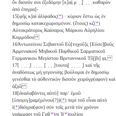
ὂν δισσόν σοι ἐξεδόμην [κ]α̣ὶ̣ μ ̣ ̣[ ̣ ̣ ̣ καθαρὸν
ἀπὸ ἐπιγρα]-
15
[φῆς κ]αὶ ἀλίφαδος
(*)
· κύριον ἔστω ὡς ἐν
δημοσίῳ κατακεχωρισμένον. (ἔτους)
κζ
(*)
Αὐτοκράτορος Καίσαρος Μάρκου Αὐρηλίου
Κομμόδου
16
Ἀντωνείνου Σεβαστοῦ Εὐ[τυχοῦ]ς [Εὐσε]βοῦς
Ἀρμενιακοῦ Μηδικοῦ Παρθικοῦ Σαρματικοῦ
Γερμανικου Μεγίστου Βρεταννικοῦ Τ̣ῦ̣[βι]
ι̣α̣
.
17
[ ̣ ̣ ̣ ̣] ̣ ̣ ̣ ̣ ̣[ ̣ ̣ ̣]τουτο̣[ ̣ ̣ ̣ ̣ ̣] καὶ τῆς
ἀναδόσεως μὴ γεγονυίης βούλομαι ἐν δημοσίῳ
γενέσθαι τὸ αὐθεντικὸν δισσὸν χειρόγρ(αφον) καὶ
ἀ̣ξ̣ι̣ῶ̣
18
[ἀναλαβόντες αὐτὸ] παρʼ ἐμοῦ
[ὑπογεγ]ραμ(μένου(?))
(*)
περὶ τοῦ εἶναι αὐτὸ
ἰ
(*)
διόγρα(φον) σὺν τοῖς μετὰ τὸν χρόνον
γράμμασι τοῦ Γαΐ
(*)
πι Ἰ
(*)
ουλίου