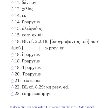
^
11. δάνειον
^
12. χιλίας
^
14. ἐκ
^
14. ἰ̈ papyrus
^
15. ἀλείφαδος
^
15. corr. ex
κθ
^
18. BL cf. 2.2.18: [ὑπογράψαντος τοῦ] παρʼ
ἐμοῦ [ ̣ ̣ ̣ ̣ ̣ ̣] ̣ ̣ω prev. ed.
^
18. ἰ̈ papyrus
^
18. ΐ̈ papyrus
^
18. Ἰ̈ papyrus
^
20. Ἰ̈ papyrus
^
21. τελειώσω
^
22. BL cf. 8.29:
κη
prev. ed.
^
23. ἐσημειωσάμην
Haben Sie Fragen oder Hinweise zu diesem Datensatz?