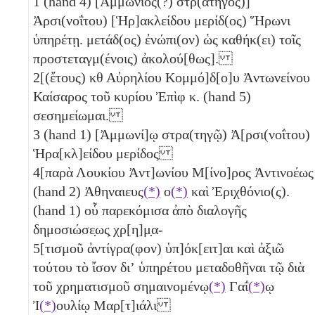
1
(hand 4) [Ἀμμώνιος(?) στρ(ατηγὸς)]
Ἀρσι(νοΐτου) [Ἡρ]ακλείδου μερίδ(ος) Ἥρωνι
ὑπηρέτῃ. μετάδ(ος) ἐνώπι(ον) ὡς καθήκ(ει) τοῖς
προστεταγμ(ένοις) ἀκολού[θως].
2
[(ἔτους)
κθ
Αὐρηλίου Κομμό]δ[ο]υ Ἀντωνείνου
Καίσαρος τοῦ κυρίου Ἐπὶφ
κ
. (hand 5)
σεσημείωμαι.
3
(hand 1) [Ἀμμωνί]ῳ στρα(τηγῷ) Ἀ[ρσι(νοΐτου)
Ἡρα[κλ]είδου μερίδος
4
[παρὰ Λουκίου Ἀντ]ωνίου Μ[ίνο]ρος Ἀντινοέως
(hand 2) Ἀθηναιευς
(*)
ο
(*)
καὶ Ἐριχθόνιο(ς).
(hand 1) οὗ παρεκόμισα ἀπὸ διαλογῆς
δημοσιώσε̣ως̣ χρ[η]μ̣α-
5
[τισμοῦ ἀντίγρα(φον) ὑπ]όκ[ειτ]αι καὶ ἀξιῶ
τούτου τὸ ἴσον διʼ ὑπηρέτου μεταδοθῆναι τῷ διὰ
τοῦ χρηματισμοῦ σημαινομένῳ
(*)
Γαΐ
(*)
ῳ
Ἰ
(*)
ουλίῳ Μαρ[τ]ιάλι