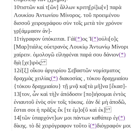
10
τιστῶν καὶ τ[ῶν] ἄλλων κριτη[ρί]ω[ν] παρὰ
Λουκίου Ἀντωνίου Μίνορος. τοῦ προειμένου
δισσοῦ χειρογράφου σὺν τοῖς μετὰ τὸν χρόνον
γρ[άμμασιν ἀν]-
11
τίγραφον ὑπόκειται. Γάϊ
(*)
ος Ἰ
(*)
ούλι[ο]ς
[Μαρ]τιάλις οὐετρανὸς Λουκίῳ Ἀντωνίῳ Μίνορι
χαίρειν. ὁμολογῶ εἰληφέναι παρά σου δάνιον
(*)
δ̣ι̣ὰ̣ [χε]ιρὸς
12
ἐ[ξ] οἴκου ἀργυρίου Σεβαστῶν νομίσματος
δραχμὰς χειλίας
(*)
διακοσίας
, τόκου δραχμιαίου
{τόκου δραχμιαίου} τῇ μνᾷ κα[τὰ μῆ]να [ἕκασ]-
13
[τον, ὧν καὶ τὴ]ν ἀπόδοσιν [πο]ιήσομαι ἐντὸς
ἐνιαυτοῦ ἑνὸς
σὺν τοῖς τόκοις. ἐὰν δὲ μὴ ἀποδῶ,
ἔσται σοι ἡ πρᾶξις ἔκ [τε ἐμ]ο[ῦ καὶ ἐκ]
14
[τῶν ὑπαρχόντ]ων μοι πάντων καθάπερ ἐγ
(*)
δίκης. τὸ δὲ χειρόγραφον τοῦτο ἰ
(*)
διόγραφόν μο