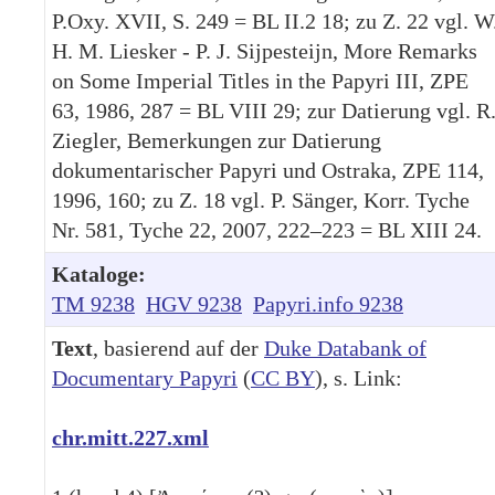
P.Oxy. XVII, S. 249 = BL II.2 18; zu Z. 22 vgl. W
H. M. Liesker - P. J. Sijpesteijn, More Remarks
on Some Imperial Titles in the Papyri III, ZPE
63, 1986, 287 = BL VIII 29; zur Datierung vgl. R
Ziegler, Bemerkungen zur Datierung
dokumentarischer Papyri und Ostraka, ZPE 114,
1996, 160; zu Z. 18 vgl. P. Sänger, Korr. Tyche
Nr. 581, Tyche 22, 2007, 222–223 = BL XIII 24.
Kataloge:
TM 9238
HGV 9238
Papyri.info 9238
Text
, basierend auf der
Duke Databank of
Documentary Papyri
(
CC BY
), s. Link:
chr.mitt.227.xml