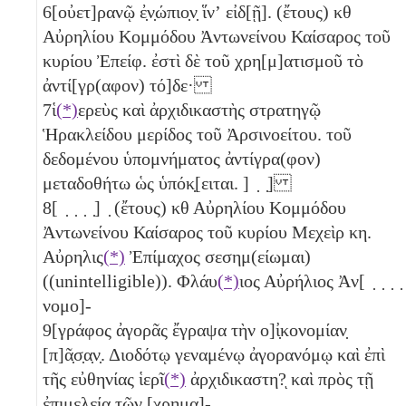
6
[οὐετ]ρανῷ ἐ̣ν̣ώπιο̣ν̣ ἵνʼ εἰδ[ῇ]. (ἔτους)
κθ
Αὐρηλίου Κομμόδου Ἀντωνείνου Καίσαρος τοῦ
κυρίου Ἐπείφ. ἐστὶ δὲ τοῦ χρη[μ]ατισμοῦ τὸ
ἀντί[γρ(αφον) τό]δε·
7
ἱ
(*)
ερεὺς καὶ ἀρχιδικαστὴς στρατηγῷ
Ἡρακλείδου μερίδος τοῦ Ἀρσινοείτου. τοῦ
δεδομένου ὑπομνήματος ἀντίγρα(φον)
μεταδοθήτω ὡς ὑπόκ̣[ειται. ] ̣ ̣]
8
[ ̣ ̣ ̣ ̣] ̣ (ἔτους)
κθ
Αὐρηλίου Κομμόδου
Ἀντωνείνου Καίσαρος τοῦ κυρίου Μεχεὶρ
κη
.
Αὐρηλις
(*)
Ἐπίμαχος σεσημ(είωμαι)
((unintelligible)). Φλάυ
(*)
ιος Αὐρήλιος Ἀν[ ̣ ̣ ̣ ̣
νομο]-
9
[γράφος ἀγορᾶς ἔγραψα τὴν ο]ἰ̣κονομίαν̣
[π]ᾶ̣σ̣α̣ν̣. Διοδότῳ γεναμένῳ ἀγορανόμῳ καὶ ἐπὶ
τῆς εὐθηνίας ἱερῖ
(*)
ἀρχιδικαστη?ͅ καὶ πρὸς τῇ
ἐπιμελείᾳ τῶν [χρημα]-