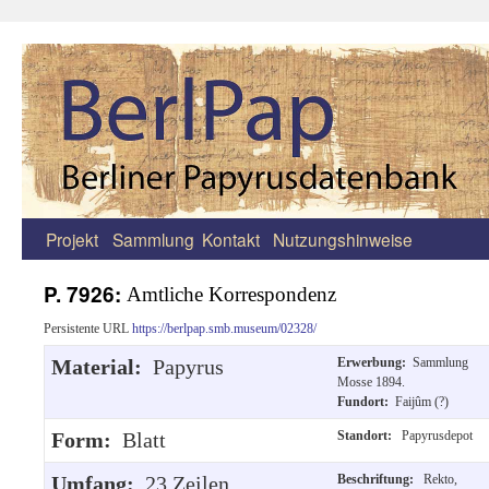
Projekt
Sammlung
Kontakt
Nutzungshinweise
Zum
Inhalt
P. 7926:
Amtliche Korrespondenz
springen
Persistente URL
https://berlpap.smb.museum/02328/
Material:
Papyrus
Erwerbung:
Sammlung
Mosse 1894.
Fundort:
Faijûm (?)
Form:
Blatt
Standort:
Papyrusdepot
Umfang:
23 Zeilen.
Beschriftung:
Rekto,