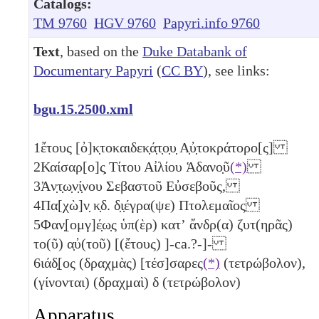
Catalogs:
TM 9760
HGV 9760
Papyri.info 9760
Text
, based on the
Duke Databank of
Documentary Papyri
(
CC BY
), see links:
bgu.15.2500.xml
1
ἔτους [ὀ]κ̣τοκαιδεκ̣ά̣τ̣ο̣υ̣ Α̣ὐ̣τοκράτορο[ς]
2
Καίσαρ[ο]ς̣ Τίτου Αἰλίου Ἁδανο̣ῦ
(*)
3
Ἀν̣τ̣ω̣ν̣ί̣νου Σεβαστοῦ Εὐσεβοῦς,
4
Πα[χὼ]ν̣
κ̣δ
. δ̣ι̣έγρα(ψε) Πτολεμαῖος
5
Φαν̣[ομγ]έ̣ω̣ς ὑπ(ὲρ) κατʼ ἄνδρ(α) ζυτ(ηρᾶς)
το(ῦ) α̣ὐ(τοῦ) [(ἔτους) ]-ca.?-]-
6
ιάδ̣[ος (δραχμὰς) [τέσ]σαρες
(*)
(τετρώβολον)
,
(γίνονται) (δραχμαὶ)
δ
(τετρώβολον)
Apparatus