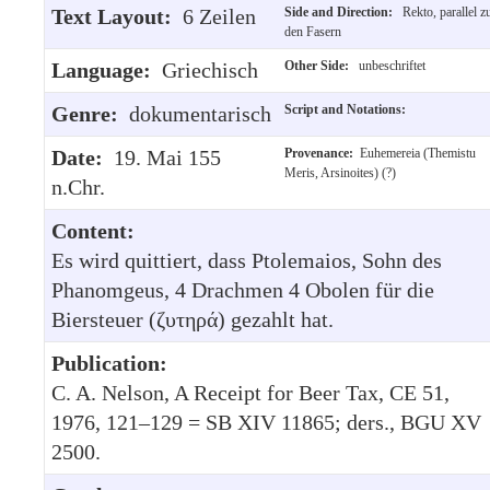
Text Layout:
6 Zeilen
Side and Direction:
Rekto, parallel z
den Fasern
Language:
Griechisch
Other Side:
unbeschriftet
Genre:
dokumentarisch
Script and Notations:
Date:
19. Mai 155
Provenance:
Euhemereia (Themistu
Meris, Arsinoites) (?)
n.Chr.
Content:
Es wird quittiert, dass Ptolemaios, Sohn des
Phanomgeus, 4 Drachmen 4 Obolen für die
Biersteuer (ζυτηρά) gezahlt hat.
Publication:
C. A. Nelson, A Receipt for Beer Tax, CE 51,
1976, 121–129 = SB XIV 11865; ders., BGU XV
2500.