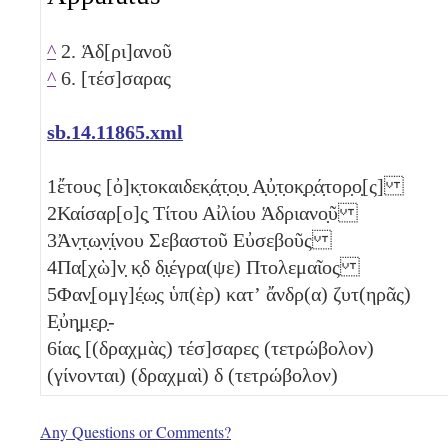
^
2. Ἁδ[ρι]ανοῦ
^
6. [τέσ]σαρας
sb.14.11865.xml
1
ἔτους [ὀ]κ̣τοκαιδεκ̣ά̣τ̣ο̣υ̣ Α̣ὐ̣τ̣οκ̣ρ̣ά̣τορ̣ο̣[ς]
2
Καίσαρ[ο]ς̣ Τίτου Αἰλίου Ἁδριανο̣ῦ
3
Ἀν̣τ̣ω̣ν̣ί̣νου Σεβαστοῦ Εὐσεβοῦς
4
Πα[χὼ]ν̣
κ̣δ
δ̣ι̣έγρα(ψε) Πτολεμαῖος
5
Φαν̣[ομγ]έ̣ω̣ς ὑπ(ὲρ) κατʼ ἄνδρ(α) ζυτ(ηρᾶς)
Ε̣ὐη̣μ̣ε̣ρ̣-
6
ίας̣ [(δραχμὰς) τέσ]σαρες
(τετρώβολον)
(γίνονται) (δραχμαὶ)
δ
(τετρώβολον)
Any Questions or Comments?