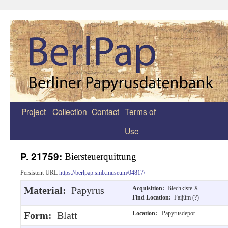
Project
Collection
Contact
Terms of
Zum
Use
Inhalt
springen
P. 21759:
Biersteuerquittung
Persistent URL
https://berlpap.smb.museum/04817/
Material:
Papyrus
Acquisition:
Blechkiste X.
Find Location:
Faijûm (?)
Form:
Blatt
Location:
Papyrusdepot