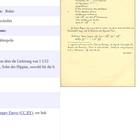
on:
Rekto
chriftet
ions:
kleopolis
on über die Lieferung von 1 1/12
 Sohn des Hippias, sowohl für die 6.
tary Papyri
(
CC BY
), see link: