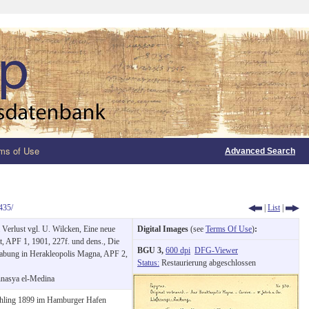
ms of Use
Advanced Search
435/
|
List
|
Verlust vgl. U. Wilcken, Eine neue
Digital Images
(see
Terms Of Use
)
:
, APF 1, 1901, 227f. und dens., Die
BGU 3,
600 dpi
DFG-Viewer
rabung in Herakleopolis Magna, APF 2,
Status:
Restaurierung abgeschlossen
hnasya el-Medina
hling 1899 im Hamburger Hafen