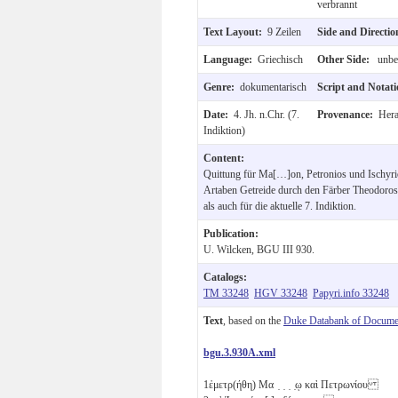
verbrannt
Text Layout:
9 Zeilen
Side and Directi
Language:
Griechisch
Other Side:
unbes
Genre:
dokumentarisch
Script and Notat
Date:
4. Jh. n.Chr. (7.
Provenance:
Hera
Indiktion)
Content:
Quittung für Ma[…]on, Petronios und Ischyri
Artaben Getreide durch den Färber Theodoros,
als auch für die aktuelle 7. Indiktion.
Publication:
U. Wilcken, BGU III 930.
Catalogs:
TM 33248
HGV 33248
Papyri.info 33248
Text
, based on the
Duke Databank of Documen
bgu.3.930A.xml
1
ἐμετρ(ήθη) Μα ̣ ̣ ̣ ̣ῳ καὶ Πετρωνίου