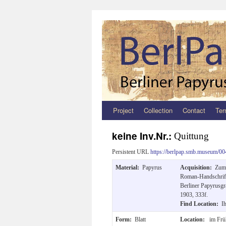
Project
Collection
Contact
Ter
Zum
Inhalt
keine Inv.Nr.:
Quittung
springen
Persistent URL
https://berlpap.smb.museum/00
Material:
Papyrus
Acquisition:
Zum 
Roman-Handschrift
Berliner Papyrusg
1903, 333f.
Find Location:
I
Form:
Blatt
Location:
im Frü