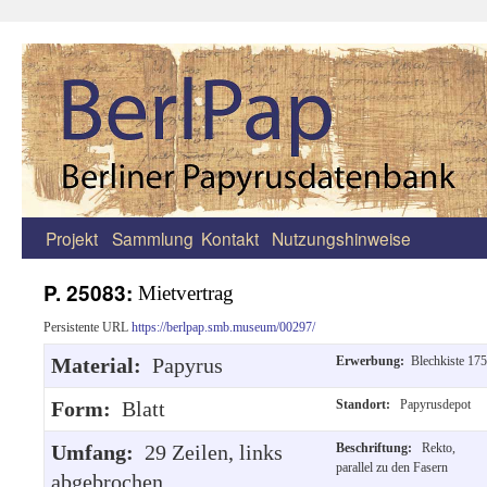
Projekt
Sammlung
Kontakt
Nutzungshinweise
Zum
Inhalt
P. 25083:
Mietvertrag
springen
Persistente URL
https://berlpap.smb.museum/00297/
Material:
Papyrus
Erwerbung:
Blechkiste 175
Form:
Blatt
Standort:
Papyrusdepot
Umfang:
29 Zeilen, links
Beschriftung:
Rekto,
parallel zu den Fasern
abgebrochen