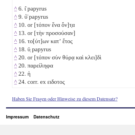
^
6. ί̈ papyrus
^
9. ὑ̈ papyrus
^
10. or [τόπον ἕνα ὄν]τ̣α
^
13. or [τὴν προσούσαν]
^
16. το[ύτ]ων κατ’ ἔτος
^
18. ϋ̣ papyrus
^
20. or [τόπον σὺν θύρᾳ καὶ κλει]δὶ
^
20. παρείληφα
^
22. ἡ
^
24. corr. ex ειδοτος
Haben Sie Fragen oder Hinweise zu diesem Datensatz?
Impressum
Datenschutz