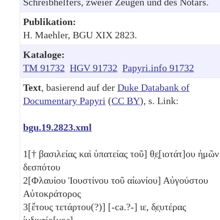
Schreibhelfers, zweier Zeugen und des Notars.
Publikation:
H. Maehler, BGU XIX 2823.
Kataloge:
TM 91732
HGV 91732
Papyri.info 91732
Text
, basierend auf der
Duke Databank of
Documentary Papyri
(
CC BY
), s. Link:
bgu.19.2823.xml
1
[† βασιλείας καὶ ὑπατείας τοῦ] θ̣ε̣[ιοτάτ]ου ἡμῶν
δεσπότου
2
[Φλαυίου Ἰουστίνου τοῦ αἰωνίου] Αὐγούστου
Αὐτοκράτορος
3
[ἔτους τετάρτου(?)] [-ca.?-]
ιε
, δ̣ε̣υτέρας
ἰνδικτί̣ο̣[νος].