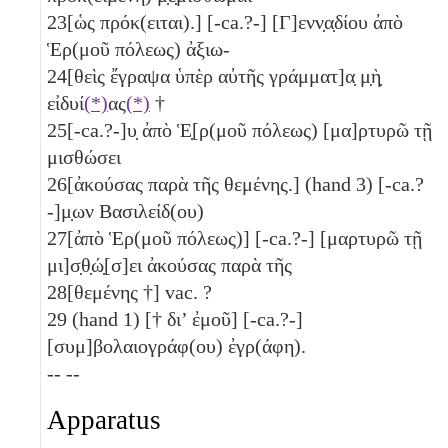
23
[ὡς πρόκ(ειται).] [-ca.?-] [Γ]ενν̣α̣δίου ἀπὸ
Ἑρ(μοῦ πόλεως) ἀξιω-
24
[θεὶς ἔγραψα ὑπὲρ αὐτῆς γράμματ]α̣ μ̣ὴ̣
εἰδυί
(*)
ας
(*)
†
25
[-ca.?-]υ̣ ἀπὸ Ἑ̣[ρ(μοῦ πόλεως) [μα]ρτυρῶ τῇ
μισθώσει
26
[ἀκούσας παρὰ τῆς θεμένης.] (hand 3) [-ca.?
-]μ̣ων Βασιλείδ(ου)
27
[ἀπὸ Ἑρ(μοῦ πόλεως)] [-ca.?-] [μαρτυρῶ τῇ
μι]σ̣θ̣ώ̣[σ]ει ἀκούσας παρὰ τῆς
28
[θεμένης †] vac. ?
29
(hand 1) [† δι’ ἐμοῦ] [-ca.?-]
[συμ]βολαιογράφ(ου) ἐγρ(άφη).
-- --
Apparatus