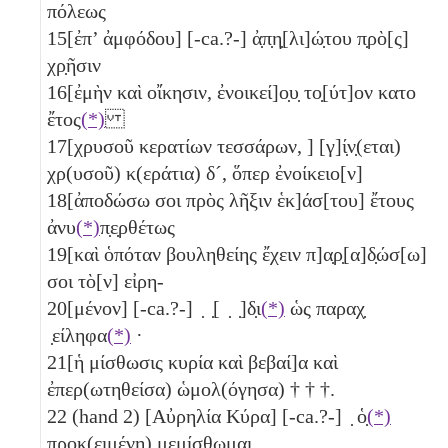
πόλεως
15
[ἐπ’ ἀμφόδου] [-ca.?-] ἀ̣π̣η̣[λι]ώ̣του π̣ρὸ[ς]
χρ̣ῆσιν
16
[ἐμὴν καὶ οἴκησιν, ἐνοικεί]ο̣υ̣ το̣[ύτ]ον κατο
ἔτος
(*)
17
[χρυσοῦ κερατίων
τεσσάρων
, ] [γ]ί̣ν̣(εται)
χρ(υσοῦ) κ(εράτια)
δ´
, ὅπερ ἐνοίκειο[ν]
18
[ἀποδώσω σοι πρὸς λῆξιν ἑκ]άσ[του] ἔτους
ἀνυ
(*)
π̣ε̣ρθέτως
19
[καὶ ὁπόταν βουληθείης ἔχειν π]α̣ρ̣[α]δ̣ώσ[ω]
σοι τὸ[ν] εἰρη-
20
[μένον] [-ca.?-] ̣ ̣[ ̣ ̣]δ̣ι
(*)
ὡς παραχ̣
̣είληφα
(*)
·
21
[ἡ μίσθωσις κυρία καὶ βεβαί]α καὶ
ἐπερ(ωτηθείσα) ὡμολ(όγησα) † † †.
22
(hand 2) [Αὐρηλία Κύρα] [-ca.?-] ̣ ὁ̣
(*)
προκ(ειμένη) μ̣ε̣μίσθωμαι