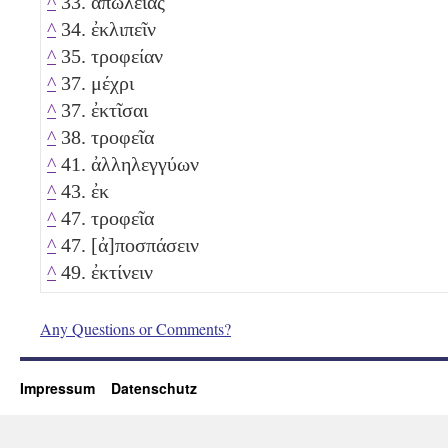
^
33. ἀπωλείας
^
34. ἐκλιπεῖν
^
35. τροφείαν
^
37. μέχρι
^
37. ἐκτῖσαι
^
38. τροφεῖα
^
41. ἀλληλεγγύων
^
43. ἐκ
^
47. τροφεῖα
^
47. [ἀ]ποσπάσειν
^
49. ἐκτίνειν
Any Questions or Comments?
Impressum
Datenschutz