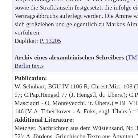
sowie die Strafklauseln festgesetzt, die infolge e
Vertragsabbruchs auferlegt werden. Die Amme wi
sich großziehen und gelegentlich zu Markos Aimi
vorführen.
Duplikat:
P. 13205
Archiv eines alexandrinischen Schreibers
(
TM 
Berlin texts
Publication:
W. Schubart, BGU IV 1106 R; Chrest.Mitt. 108 (L
97; C.Pap.Hengstl 77 (J. Hengstl, dt. Übers.); C.
Masciadri - O. Montevecchi, it. Übers.) = BL VIII
146 (V. A. Tcherikover - A. Fuks, engl. Übers.) =
Additional Literature:
Metzger, Nachrichten aus dem Wüstensand, Nr. 34
52); A. Jördens, Griechische Texte aus Ägypten, 