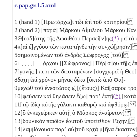
c.pap.gr.1.5.xml
1
(hand 1) [Πρωτάρχω]ι τῶι ἐπὶ τοῦ κριτηρίου
2
(hand 2) [παρὰ] Μ̣άρκου Αἰμιλίου Μάρκου Κα
3
Θ[εοδ]ό̣της τῆς Δωσιθέου Περσεί[ν]ης
(*)
με[τὰ
4
κ[αὶ ἐ]γγύου τῶν κατὰ τήνδε τὴν συνχώ[ρησιν
5
σημαινομένων τοῦ ἀνδρὸς Σώφρο̣ν̣ο̣ς̣ [τοῦ]
6
[ ̣ ̣ ̣ ̣] ̣ ̣ ̣άρχου [[Σώφρονος]] Πέρ[σ]ο̣υ̣ τῆ[ς ἐπ
7
[γονῆς.] π̣ε̣ρ̣ὶ τῶν διεσταμένων [συγχωρεῖ ἡ Θεο]
8
δό̣τ̣η ἐπὶ χρόνον μῆνας δέκα [ὀκτὼ
ἀπὸ Φα]-
9
με̣ν̣ὼ̣θ̣ τοῦ ἐνεστῶτος
ι̣ζ̣
[(ἔτους)] Καί[σαρος τρο
10
[φεύσειν καὶ θηλάσειν ἔξω] παρʼ ἑατῇ
(*)
[κατὰ
11
[τῷ ἰδίῳ αὐτῆς γάλακτι καθαρῷ καὶ ἀφθόρῳ]
12
[ὃ ἐνκεχείρικεν αὐτῇ ὁ Μᾶρκος ἀναίρετον]
13
[δουλικὸν παιδίον ἑαυτοῦ ὑποτίτθιον Τύχην]
14
[λαμβάνουσα παρʼ αὐ]τοῦ κ̣α̣τ̣ὰ̣ μ[ῆνα ἕκαστ