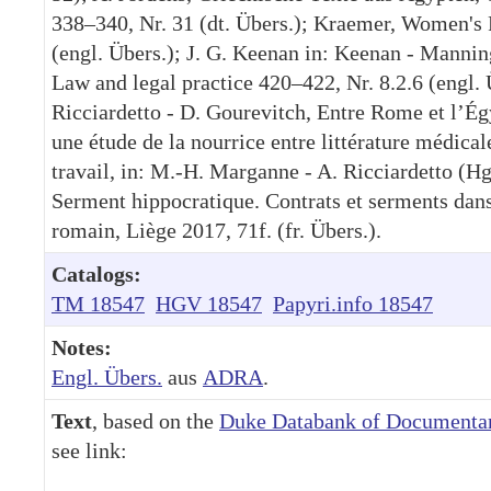
338–340, Nr. 31 (dt. Übers.); Kraemer, Women's 
(engl. Übers.); J. G. Keenan in: Keenan - Mannin
Law and legal practice 420–422, Nr. 8.2.6 (engl. 
Ricciardetto - D. Gourevitch, Entre Rome et l’É
une étude de la nourrice entre littérature médical
travail, in: M.-H. Marganne - A. Ricciardetto (H
Serment hippocratique. Contrats et serments dan
romain, Liège 2017, 71f. (fr. Übers.).
Catalogs:
TM 18547
HGV 18547
Papyri.info 18547
Notes:
Engl. Übers.
aus
ADRA
.
Text
, based on the
Duke Databank of Documentar
see link: