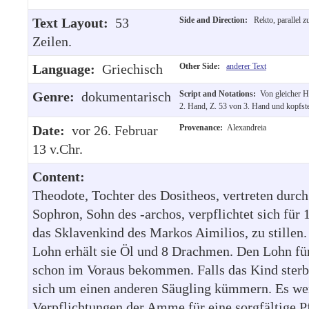
Text Layout:
53
Side and Direction:
Rekto, parallel z
Zeilen.
Language:
Griechisch
Other Side:
anderer Text
Genre:
dokumentarisch
Script and Notations:
Von gleicher 
2. Hand, Z. 53 von 3. Hand und kopfst
Date:
vor 26. Februar
Provenance:
Alexandreia
13 v.Chr.
Content:
Theodote, Tochter des Dositheos, vertreten durc
Sophron, Sohn des -archos, verpflichtet sich für
das Sklavenkind des Markos Aimilios, zu stillen
Lohn erhält sie Öl und 8 Drachmen. Den Lohn für
schon im Voraus bekommen. Falls das Kind sterbe
sich um einen anderen Säugling kümmern. Es we
Verpflichtungen der Amme für eine sorgfältige P