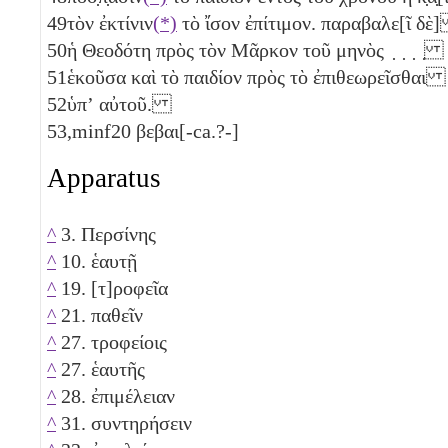
49
τὸν ἐκτίνιν
(*)
τὸ ἴσον ἐπίτιμον. παραβαλε[ῖ δ
50
ἡ Θεοδότη πρὸς τὸν Μᾶρκον τοῦ μηνὸς ̣ ̣ ̣ ̣
51
ἑκοῦσα καὶ τὸ παιδίον πρὸς τὸ ἐπιθεωρεῖσθαι
52
ὑπʼ αὐτοῦ.
53,minf
20 βεβαι[-ca.?-]
Apparatus
^
3. Περσίνης
^
10. ἑαυτῇ
^
19. [τ]ροφεῖα
^
21. παθεῖν
^
27. τροφείοις
^
27. ἑαυτῆς
^
28. ἐπιμέλειαν
^
31. συντηρήσειν