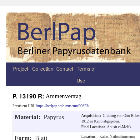
Project
Collection
Contact
Terms of
Zum
Use
Inhalt
springen
P. 13190 R:
Ammenvertrag
Persistent URL
https://berlpap.smb.museum/00623/
Material:
Papyrus
Acquisition:
Grabung von Otto Ruben
1912 an Kairo abgegeben.
Find Location:
Abusir el-Melek
Form:
Blatt
Location:
Kairo, Nationalmuseum