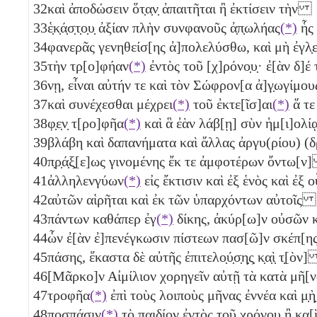
32
καὶ ἀποδώσειν ὅτ̣α̣ν̣ ἀπαιτῆται ἢ ἐκτίσειν τὴν
33
ἑ̣κ̣ά̣σ̣τ̣ο̣υ̣ ἀξίαν πλὴν συνφανοῦς ἀ̣π̣ωλήας
(*)
ἧς
34
φανερᾶς γενηθείσ[ης ἀ]πολελύσθω, καὶ μὴ ἐγλ̣ε̣ι̣
35
τὴν τρ[ο]φήαν
(*)
ἐντὸς τοῦ [χ]ρόνο̣υ̣· ἐ[ὰν δ]έ
36
νῃ, εἶναι αὐτήν τε καὶ τὸν Σώφρον[α ἀ]γ̣ωγίμ
37
καὶ συνέχεσθαι μέχρει
(*)
τοῦ ἐκτε[ῖσ]αι
(*)
ἅ τε
38
φ̣ε̣ν̣ τ[ρο]φῆα
(*)
καὶ ἃ ἐὰν λάβ[ῃ] σὺν ἡμ[ι]ολ
39
βλάβη καὶ δαπανήματα καὶ ἄλλας ἀργυ(ρίου) (
40
π̣ρ̣ά̣ξ̣[ε]ως γινομένης ἔκ τε ἀμφοτέρων ὄντω[
41
ἀλληλενγύων
(*)
εἰς ἔκτισιν καὶ ἐξ ἑνὸς καὶ ἐξ
42
αὐτῶν αἱρῆται καὶ ἐκ τῶν ὑπαρχόντων αὐτοῖς
43
πάντων καθάπερ ἐγ
(*)
δίκης, ἀκύρ[ω]ν οὐσῶν
44
ὧν ἐ[ὰν ἐ]πενέγκωσιν πίστεων πασ[ῶ]ν σκέπ
45
πάσης, ἕκαστα δὲ αὐτῆς ἐπιτελο̣ύ̣σ̣η̣ς̣ κ̣α̣ὶ̣ τ̣[ὸν
46
[Μᾶρκο]ν Αἰμίλιον χορηγεῖν αὐτῇ τὰ κατὰ μῆ
47
τροφῆα
(*)
ἐπὶ τοὺς λοιποὺς μῆνας ἐννέα
καὶ μ̣ὴ
48
ποσ̣π̣άσιν
(*)
τὸ παιδίον ἐντὸς τοῦ χρόνου ἢ κ̣α̣[