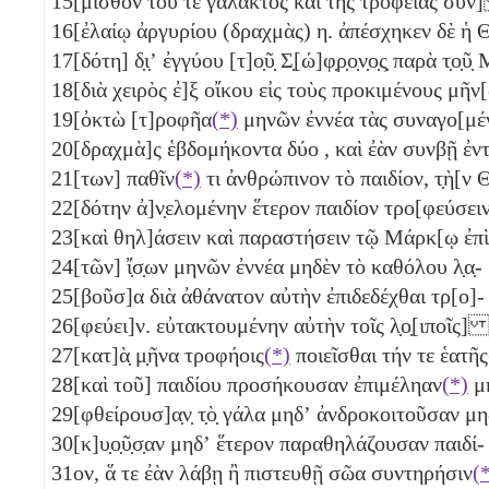
15
[μισθὸν τοῦ τε γάλακτος καὶ τῆς τροφείας σὺ
16
[ἐλαίῳ ἀργυρίου (δραχμὰς)
η
. ἀπέσχηκεν δὲ ἡ 
17
[δότη] δ̣ι̣ʼ ἐγγύου [τ]ο̣ῦ̣ Σ̣[ώ]φ̣ρ̣ο̣ν̣ο̣ς̣ παρὰ τ̣
18
[διὰ χειρὸς ἐ]ξ οἴκου εἰς τοὺς προκιμένους μ
19
[ὀκτὼ
[τ]ροφῆα
(*)
μηνῶν ἐννέα
τὰς συναγο[
20
[δραχμὰ]ς ἑβδομήκοντα δύο
, καὶ ἐὰν συνβῇ ἐν
21
[των] παθῖν
(*)
τι ἀνθρώπινον τὸ παιδίον, τ̣ὴ[ν 
22
[δότην ἀ]ν̣ελομένην ἕτερον παιδίον τρο[φεύσ
23
[καὶ θηλ]άσειν καὶ παραστήσειν τῷ Μάρκ[ῳ ἐ
24
[τῶν] ἴ̣σ̣ων μηνῶν ἐννέα
μηδὲν τὸ καθόλου λ̣α̣-
25
[βοῦσ]α διὰ ἀθάνατον αὐτὴν ἐπιδεδέχθαι τρ[ο]-
26
[φεύει]ν. εὐτακτουμένην αὐτὴν τοῖς λ̣ο̣[ιποῖς
27
[κατ]ὰ̣ μ̣ῆνα τροφήοις
(*)
ποιεῖσθαι τήν τε ἑατῆς
28
[καὶ τοῦ] παιδίου προσήκουσαν ἐπιμέληαν
(*)
29
[φθείρουσ]α̣ν̣ τ̣ὸ̣ γάλα μηδʼ ἀνδροκοιτοῦσαν μη
30
[κ]υ̣ο̣ῦ̣σ̣αν μηδʼ ἕτερον παραθηλάζουσαν παιδί-
31
ον, ἅ τε ἐὰν λάβῃ ἢ πιστευθῇ σῶα συντηρήσιν
(