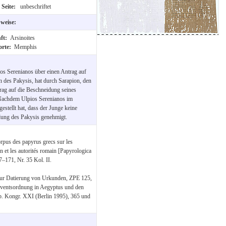
 Seite:
unbeschriftet
bweise:
nft:
Arsinoites
orte:
Memphis
os Serenianos über einen Antrag auf
 des Pakysis, hat durch Sarapion, den
trag auf die Beschneidung seines
 Nachdem Ulpios Serenianos im
estellt hat, dass der Junge keine
dung des Pakysis genehmigt.
rpus des papyrus grecs sur les
en et les autorités romain [Papyrologica
–171, Nr. 35 Kol. II.
zur Datierung von Urkunden, ZPE 125,
ventsordnung in Aegyptus und den
p. Kongr. XXI (Berlin 1995), 365 und