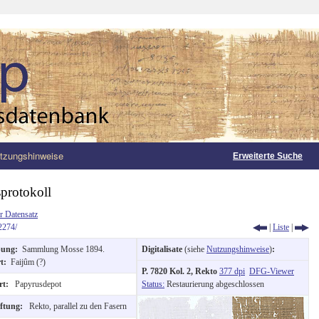
tzungshinweise
Erweiterte Suche
protokoll
r Datensatz
2274/
|
Liste
|
bung:
Sammlung Mosse 1894.
Digitalisate
(siehe
Nutzungshinweise
)
:
rt:
Faijûm (?)
P. 7820 Kol. 2, Rekto
377 dpi
DFG-Viewer
rt:
Papyrusdepot
Status:
Restaurierung abgeschlossen
iftung:
Rekto, parallel zu den Fasern