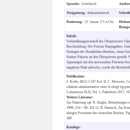
Sprache:
Griechisch
Andere
Textgattung:
dokumentarisch
Schrei
Datierung:
23. Januar 171 n.Chr.
Herku
Bezugs
Inhalt:
Verhandlungsprotokoll des Oberpriesters Ulpi
Beschneidung. Der Priester Harpagathes, Sohn
Strategen des Herakleides-Bezirkes, einen An
Sohnes Pakysis an den Oberpriester gestellt.
Apistempel mit den anwesenden Priestern festg
negativen Male aufweist, wurde die Beschnei
Publikation:
F. Krebs, BGU I 347 Kol. II; C. Messerer, Co
relations administratives entre le clergé égypti
Coloniensia XLI], Vol. 1, Paderborn 2017, 167
Weitere Literatur:
Zur Datierung vgl. R. Ziegler, Bemerkungen 
1999, 214 = BL XII 12; R. Haensch, Zur Kon
übrigen Provinzen des römischen Reiches, Pa
389.
Kataloge: