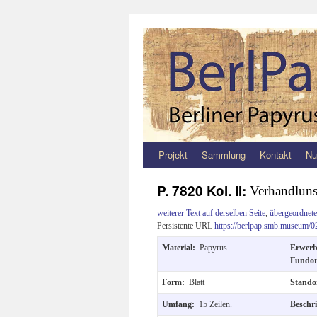
Projekt
Sammlung
Kontakt
Nu
Zum
Inhalt
P. 7820 Kol. II:
Verhandluns
springen
weiterer Text auf derselben Seite
,
übergeordnete
Persistente URL
https://berlpap.smb.museum/0
Material:
Papyrus
Erwer
Fundo
Form:
Blatt
Stando
Umfang:
15 Zeilen.
Beschr