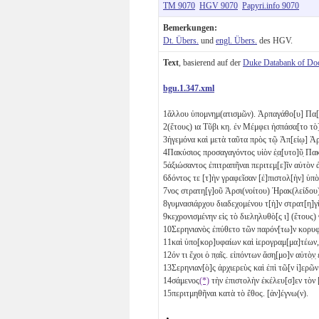
TM 9070
HGV 9070
Papyri.info 9070
Bemerkungen:
Dt. Übers.
und
engl. Übers.
des HGV.
Text
, basierend auf der
Duke Databank of Do
bgu.1.347.xml
1
ἄλλου ὑπομνημ(ατισμῶν). Ἁρπαγάθο[υ] Πα[
2
(ἔτους)
ια
Τῦβι
κη
. ἐν Μέμφει ἠσπάσα[το τ
3
ἡγεμόνα καὶ μετὰ ταῦτα πρὸς τῷ Ἀπ[είῳ]
4
Πακύσιος προσαγαγόντος υἱὸν ἑ̣α̣[υτο]ῦ̣ Π
5
ἀξιώσαντος ἐπιτραπῆναι περιτεμ̣[ε]ῖν αὐτὸν ἀ
6
δόντος τε [τ]ὴν γραφεῖσαν [ἐ]πιστολ[ὴν] ὑπὸ
7
νος στρατη[γ]οῦ Ἀρσι(νοίτου) Ἡρακ(λείδου
8
γυμνασιάρχου διαδεχομένου τ[ὴ]ν στρατ[η]
9
κεχρονισμένην εἰς τὸ διεληλυθὸ[ς
ι
] (ἔτους
10
Σερηνιανὸς ἐπύθετο τῶν παρόν[τω]ν κορυφ
11
καὶ ὑπο̣[κορ]υφαίων καὶ ἱερογραμ[μα]τέων, 
12
όν τι ἔχοι ὁ π̣αῖς. εἰπόντων ἄση[μο]ν αὐτὸ̣ν̣
13
Σερηνιαν[ὸ]ς ἀρχιερεὺς καὶ ἐπὶ τῶ[ν ἱ]ερῶν
14
σάμενος
(*)
τὴν ἐπιστολὴν ἐκέλευ[σ]εν τὸ
15
περιτμηθῆναι κατὰ τὸ ἔθος. [ἀν]έγνω(ν).