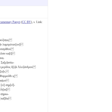
cumentary Papyri
(
CC BY
), s. Link:
κύ]σ̣ι̣ο̣ς
ὸ]ν λαμπρότατ[ον]
 Ἁρπαγάθου
ακῦσιν κα[ὶ]
να̣-
 Σ̣α[ρ]απίω-
) μερίδος δ̣[ι]ὰ Ἀλεξάνδρου
γί[α]ν,
) Φαρμοῦθι
ι̣ϛ̣
̣α̣ί̣ων
[εἰ] σημ[εῖ]-
 εἶν̣[αι]
 σ̣ημιω-
ν [παῖ]δα