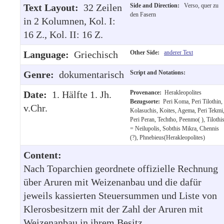
Text Layout:
32 Zeilen
Side and Direction:
Verso, quer zu
den Fasern
in 2 Kolumnen, Kol. I:
16 Z., Kol. II: 16 Z.
Language:
Griechisch
Other Side:
anderer Text
Genre:
dokumentarisch
Script and Notations:
Date:
1. Hälfte 1. Jh.
Provenance:
Herakleopolites
Bezugsorte:
Peri Koma, Peri Tilothin,
v.Chr.
Kolasuchis, Koites, Agema, Peri Tekmi
Peri Peran, Techtho, Peenmo( ), Tilothi
= Neilupolis, Sobthis Mikra, Chennis
(?), Phnebieus(Herakleopolites)
Content:
Nach Toparchien geordnete offizielle Rechnung
über Aruren mit Weizenanbau und die dafür
jeweils kassierten Steuersummen und Liste von
Klerosbesitzern mit der Zahl der Aruren mit
Weizenanbau in ihrem Besitz.