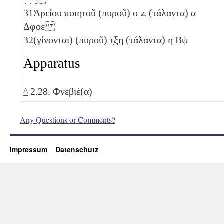
31
Ἀρείου ποιητοῦ (πυροῦ)
ο
𐅵
(τάλαντα)
α
Δφοε
32
(γίνονται) (πυροῦ)
τ̣ξη
(τάλαντα)
η
Βψ
Apparatus
^
2.28. Φνεβιέ(α)
Any Questions or Comments?
Impressum
Datenschutz