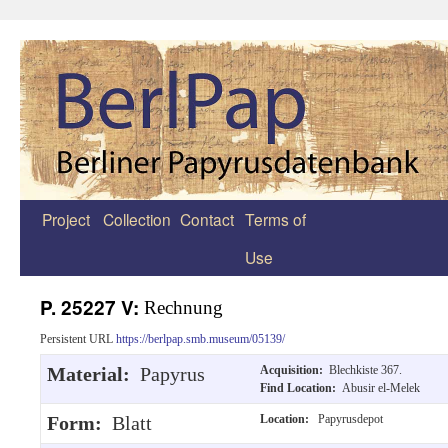
Project
Collection
Contact
Terms of
Zum
Use
Inhalt
springen
P. 25227 V:
Rechnung
Persistent URL
https://berlpap.smb.museum/05139/
Material:
Papyrus
Acquisition:
Blechkiste 367.
Find Location:
Abusir el-Melek
Form:
Blatt
Location:
Papyrusdepot