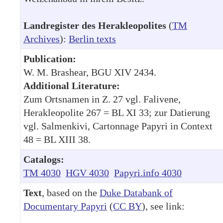
Landregister des Herakleopolites
(
TM
Archives
):
Berlin texts
Publication:
W. M. Brashear, BGU XIV 2434.
Additional Literature:
Zum Ortsnamen in Z. 27 vgl. Falivene,
Herakleopolite 267 = BL XI 33; zur Datierung
vgl. Salmenkivi, Cartonnage Papyri in Context
48 = BL XIII 38.
Catalogs:
TM 4030
HGV 4030
Papyri.info 4030
Text
, based on the
Duke Databank of
Documentary Papyri
(
CC BY
), see link: