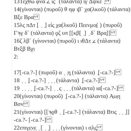
13
Τεχθω
φνα
𐅵
ιϛ´
(τάλαντα)
ιγ
Δψκε
̣
14
(γίνονται) (πυροῦ)
θ
ηφ
ιβ´
χα(λκοῦ) (τάλαντα)
Βξε
Βρα
15
λϛ
πΔτ
[ ̣ ̣] εἰς χα(λκοῦ) Πεενμο̣( ) (πυροῦ)
Γϡγ
δ´
(τάλαντα)
ϙζ
υπ
[[
κβ
[ ̣] ̣
δ´
Βρα̣
]]
16
ζ
λβ´
(γίνονται) (πυροῦ)
ι
ιθΔτ
𐅵
(τάλαντα)
Βτξβ
Βχι
2:
17
[-ca.?-] (πυροῦ)
α
̣ ̣
η̣
(τάλαντα) ̣[-ca.?-]
18
̣ ̣ ̣[-ca.?-] ̣ ̣ ̣ (τάλαντα) ̣[-ca.?-]
19
̣ ̣ ̣ ̣ ̣[-ca.?-] ̣ ̣
ϛ
̣ ̣ ̣ (τάλαντα)
ια
[-ca.?-]
20
(γίνονται) (πυροῦ) ̣[-ca.?-] (τάλαντα)
Α̣ω̣η
Βσν
21
(γίνονται) [[
ϡϙθ
̣ ̣[-ca.?-] (τάλαντα)
Βτιϛ
̣ ̣ ̣]]
-ca.?- [-ca.?-]
22
επιγ̣ε̣ν̣ε̣ ̣ [ ̣ ̣] ̣ ̣ ̣ (γίνονται)
ι
σ̣λ̣ϛ̣