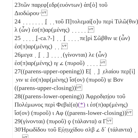
23
τῶν παρ̣εφ[εδρ(ευόντων) ἀπ[ὸ] τοῦ
Διοδώρου·
24
̣ ̣ ̣ ̣ ̣ ̣ ̣ ̣[ ̣ ̣ τοῦ Π]τολεμαί[ο]υ περὶ Τιλῶ(θιν
λ
(ὧν) ἐσ(π)αρ(μένης) ̣ ̣ ̣ ̣ ̣ ̣
25
̣ ̣ ̣ ̣ ̣[-ca.?-] ̣ ̣ ̣[ ̣ ̣ ̣ ̣ πε]ρὶ Σῶβθιν
ιε
(ὧν)
ἐσ(π)αρ(μένης) ̣ ̣ ̣
26
μεγα ̣ ̣[ ̣ ̣] ̣ ̣ ̣ ̣ (γίνονται)
λε
(ὧν)
ἐσ(π)αρ(μένης)
ιγ
𐅵
(πυροῦ) ̣ ̣ ̣ ̣ ̣
27
((parens-upper-opening)) Ε[ ̣ ̣] ̣ελαίου περ[ὶ] 
̣νιν
ιε
ἐσ(π)αρ(μένης) ἴσ(ον) (πυροῦ)
ι̣ε
Βσν
((parens-upper-closing))
28
((parens-lower-opening)) Ἀφ̣ρ̣οδι̣σ̣ί̣ου τοῦ
Πολέμωνος περὶ Φεβιέ(α)
(*)
ι
ἐσ(π)αρ(μένης)
ἴσ(ον) (πυροῦ)
ι
Αφ
((parens-lower-closing))
29
(γίνονται) (πυροῦ)
ϙ
(τάλαντα)
α
Γ
30
Ἡρωδίδου τοῦ Ε̣ὐ̣τ̣υ̣χίδου
σλβ
𐅵
δ´
(τάλαντα) ̣ 
̣ ̣ ̣