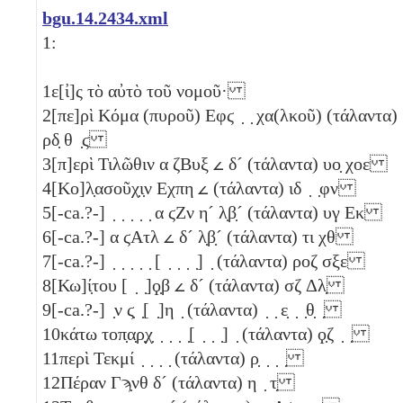
bgu.14.2434.xml
1:
1
ε[ἰ]ς τὸ αὐτὸ τοῦ νομοῦ·
2
[πε]ρὶ Κόμα (πυροῦ)
Εφϛ
̣ ̣ χα(λκοῦ) (τάλαντα)
ρδ̣
θ
̣
ϛ
3
[π]ερὶ Τιλῶθιν
α
ζΒυξ
𐅵
δ´
(τάλαντα)
υο̣
χοε
4
[Κο]λ̣ασοῦχ̣ι̣ν
Εχπη
𐅵
(τάλαντα)
ιδ
̣ ̣
φν
5
[-ca.?-] ̣ ̣ ̣ ̣ ̣
α
ϛΖν
η´
λ̣β̣´
(τάλαντα)
υγ
Εκ
6
[-ca.?-]
α
ϛΑτλ
𐅵
δ´
λ̣β̣´
(τάλαντα)
τι
χθ
7
[-ca.?-] ̣ ̣ ̣ ̣ ̣ [ ̣ ̣ ̣ ̣] ̣ (τάλαντα)
ροζ
σξε
8
[Κω]ί̣του [ ̣ ̣]
ϙ̣β
𐅵
δ´
(τάλαντα)
σζ
Δλ̣
9
[-ca.?-] ̣ν
ϛ̣
̣[ ̣]
η
̣ (τάλαντα) ̣ ̣
ε̣
̣ ̣
θ̣
̣
10
κάτω τοπ̣α̣ρ̣χ̣ ̣ ̣ ̣ ̣[ ̣ ̣ ̣] ̣ (τάλαντα)
ϙ̣ζ
̣ ̣
11
περὶ Τεκμί ̣ ̣ ̣ ̣ (τάλαντα)
ρ̣
̣ ̣ ̣
12
Πέραν
Γϡ̣νθ
δ´
(τάλαντα)
η
̣
τ̣