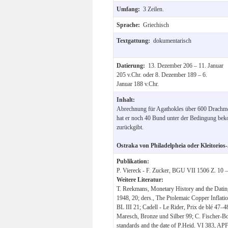
Umfang:
3 Zeilen.
Sprache:
Griechisch
Textgattung:
dokumentarisch
Datierung:
13. Dezember 206 – 11. Januar
205 v.Chr. oder 8. Dezember 189 – 6.
Januar 188 v.Chr.
Inhalt:
Abrechnung für Agathokles über 600 Drachme
hat er noch 40 Bund unter der Bedingung be
zurückgibt.
Ostraka von Philadelpheia oder Kleitorios
Publikation:
P. Viereck - F. Zucker, BGU VII 1506 Z. 10 –
Weitere Literatur:
T. Reekmans, Monetary History and the Dating 
1948, 20; ders., The Ptolemaic Copper Inflatio
BL III 21; Cadell - Le Rider, Prix de blé 47
Maresch, Bronze und Silber 99; C. Fischer-Bo
standards and the date of P.Heid. VI 383, AP