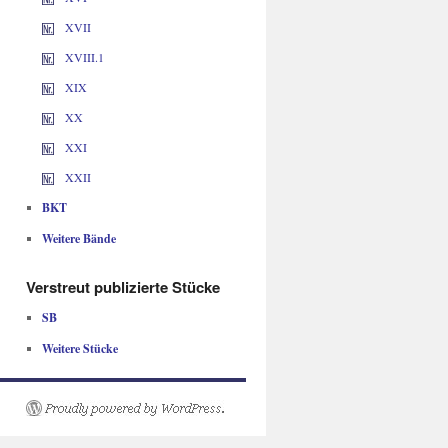
XVII
XVIII.1
XIX
XX
XXI
XXII
BKT
Weitere Bände
Verstreut publizierte Stücke
SB
Weitere Stücke