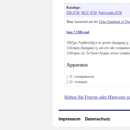
Kataloge:
TM 4756
HGV 4756
Papyri.info 4756
Text
, basierend auf der
Duke Databank of Do
bgu.7.1506.xml
10
[ἔ]χει Ἀγαθοκλῆ(ς) εἰς φλοῦν (δραχμὰς)
χ
,
11
δέσμην (δραχμὰς)
η
, καὶ ἐπὶ ταῖς τεσαράκο
12
δέσμαι, ἐφʼ ὧι δώσει δέσμας πλείω τέσαρ[α
Apparatus
^
11. τεσσαράκοντα
^
12. τέσσαρας
Haben Sie Fragen oder Hinweise z
Impressum
Datenschutz