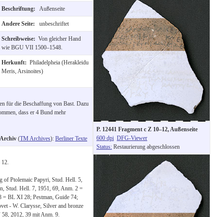
Beschriftung:
Außenseite
Andere Seite:
unbeschriftet
Schreibweise:
Von gleicher Hand
wie BGU VII 1500–1548.
Herkunft:
Philadelpheia (Herakleidu
Meris, Arsinoites)
n für die Beschaffung von Bast. Dazu
kommen, dass er 4 Bund mehr
P. 12441 Fragment c Z 10–12, Außenseite
600 dpi
DFG-Viewer
-Archiv
(
TM Archives
):
Berliner Texte
Status:
Restaurierung abgeschlossen
 12.
of Ptolemaic Papyri, Stud. Hell. 5,
n, Stud. Hell. 7, 1951, 69, Anm. 2 =
–48 = BL XI 28; Pestman, Guide 74;
vet - W. Clarysse, Silver and bronze
F 58, 2012, 39 mit Anm. 9.