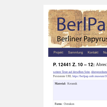
Projekt
Sammlung
Kontakt
Nu
Zum
Inhalt
P. 12441 Z. 10 – 12:
Abre
springen
weitere Texte auf derselben Seite
,
übergeordnete
Persistente URL
https://berlpap.smb.museum/1
Material:
Keramik
Form:
Ostrakon