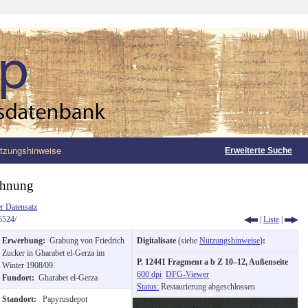
tzungshinweise
Erweiterte Suche
chnung
r Datensatz
6524/
|
Liste
|
Erwerbung:
Grabung von Friedrich
Digitalisate
(siehe
Nutzungshinweise
)
:
Zucker in Gharabet el-Gerza im
P. 12441 Fragment a b Z 10–12, Außenseite
Winter 1908/09.
600 dpi
DFG-Viewer
Fundort:
Gharabet el-Gerza
Status:
Restaurierung abgeschlossen
Standort:
Papyrusdepot