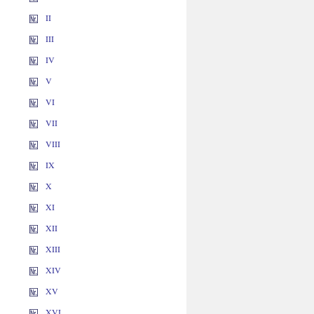
II
III
IV
V
VI
VII
VIII
IX
X
XI
XII
XIII
XIV
XV
XVI