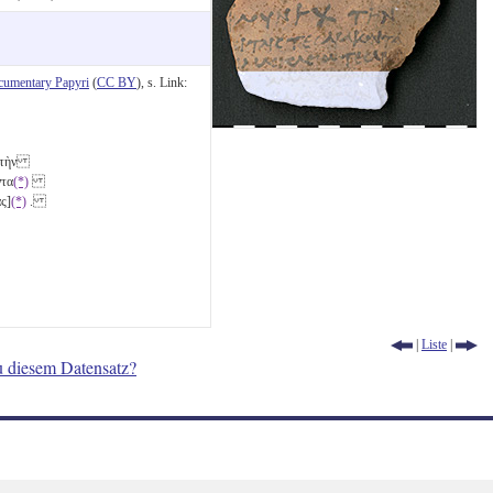
cumentary Papyri
(
CC BY
), s. Link:
 τὴν
ντα
(*)
ς]
(*)
.
|
Liste
|
u diesem Datensatz?