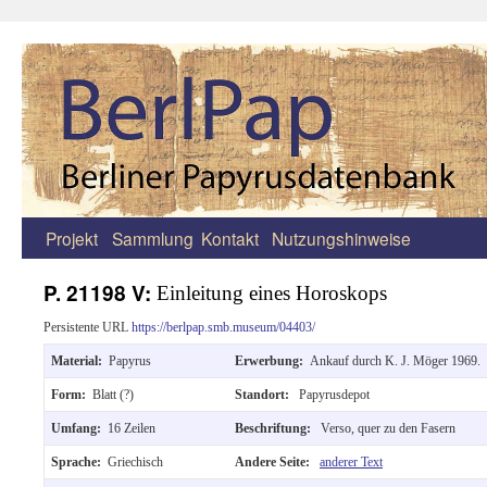
Projekt
Sammlung
Kontakt
Nutzungshinweise
Zum
Inhalt
P. 21198 V:
Einleitung eines Horoskops
springen
Persistente URL
https://berlpap.smb.museum/04403/
Material:
Papyrus
Erwerbung:
Ankauf durch K. J. Möger 1969.
Form:
Blatt (?)
Standort:
Papyrusdepot
Umfang:
16 Zeilen
Beschriftung:
Verso, quer zu den Fasern
Sprache:
Griechisch
Andere Seite:
anderer Text