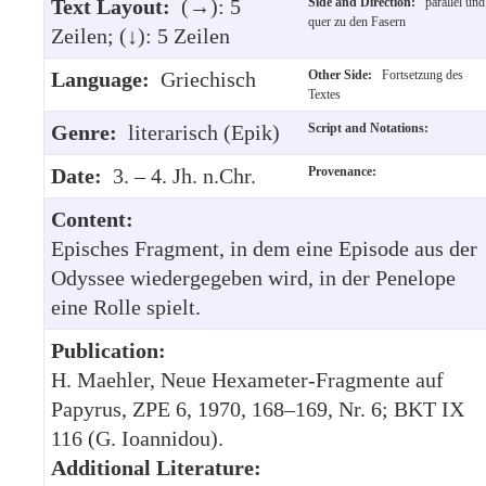
Text Layout:
(→): 5
Side and Direction:
parallel und
quer zu den Fasern
Zeilen; (↓): 5 Zeilen
Language:
Griechisch
Other Side:
Fortsetzung des
Textes
Genre:
literarisch (Epik)
Script and Notations:
Date:
3. – 4. Jh. n.Chr.
Provenance:
Content:
Episches Fragment, in dem eine Episode aus der
Odyssee wiedergegeben wird, in der Penelope
eine Rolle spielt.
Publication:
H. Maehler, Neue Hexameter-Fragmente auf
Papyrus, ZPE 6, 1970, 168–169, Nr. 6; BKT IX
116 (G. Ioannidou).
Additional Literature: