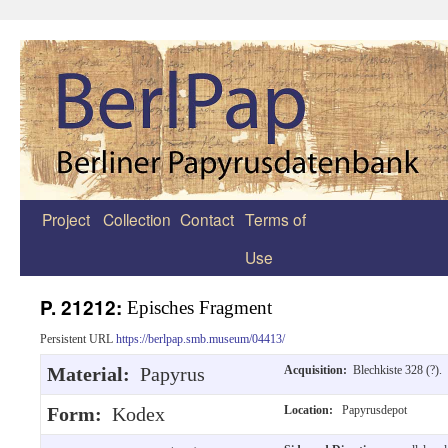
Project
Collection
Contact
Terms of
Zum
Use
Inhalt
springen
P. 21212:
Episches Fragment
Persistent URL
https://berlpap.smb.museum/04413/
Material:
Papyrus
Acquisition:
Blechkiste 328 (?).
Form:
Kodex
Location:
Papyrusdepot