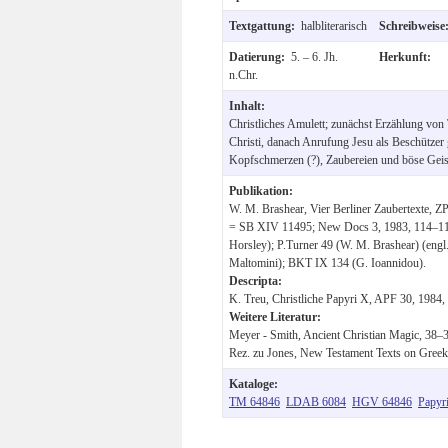
Textgattung:
halbliterarisch
Schreibweis
Datierung:
5. – 6. Jh.
Herkunft:
n.Chr.
Inhalt:
Christliches Amulett; zunächst Erzählung vo
Christi, danach Anrufung Jesu als Beschützer
Kopfschmerzen (?), Zaubereien und böse Geis
Publikation:
W. M. Brashear, Vier Berliner Zaubertexte, ZP
= SB XIV 11495; New Docs 3, 1983, 114–116,
Horsley); P.Turner 49 (W. M. Brashear) (engl.
Maltomini); BKT IX 134 (G. Ioannidou).
Descripta:
K. Treu, Christliche Papyri X, APF 30, 1984, 
Weitere Literatur:
Meyer - Smith, Ancient Christian Magic, 38–39
Rez. zu Jones, New Testament Texts on Gree
Kataloge:
TM 64846
LDAB 6084
HGV 64846
Papyr