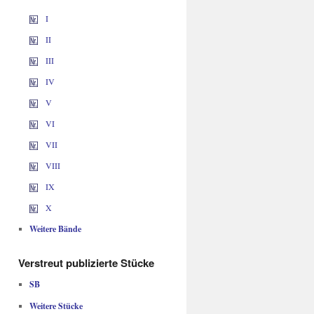
I
II
III
IV
V
VI
VII
VIII
IX
X
Weitere Bände
Verstreut publizierte Stücke
SB
Weitere Stücke