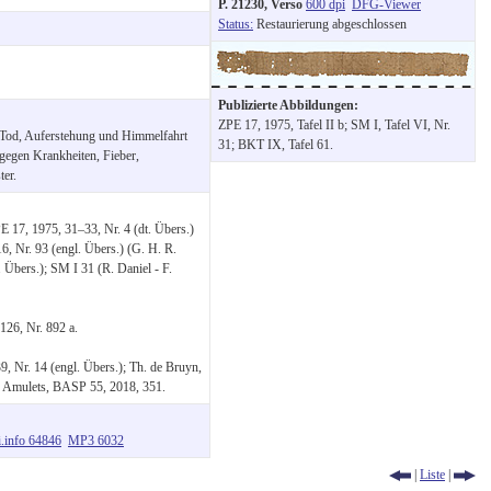
P. 21230, Verso
600 dpi
DFG-Viewer
Status:
Restaurierung abgeschlossen
e:
Publizierte Abbildungen:
ZPE 17, 1975, Tafel II b; SM I, Tafel VI, Nr.
n Tod, Auferstehung und Himmelfahrt
31; BKT IX, Tafel 61.
 gegen Krankheiten, Fieber,
ter.
E 17, 1975, 31–33, Nr. 4 (dt. Übers.)
 Nr. 93 (engl. Übers.) (G. H. R.
 Übers.); SM I 31 (R. Daniel - F.
126, Nr. 892 a.
, Nr. 14 (engl. Übers.); Th. de Bruyn,
k Amulets, BASP 55, 2018, 351.
i.info 64846
MP3 6032
|
Liste
|