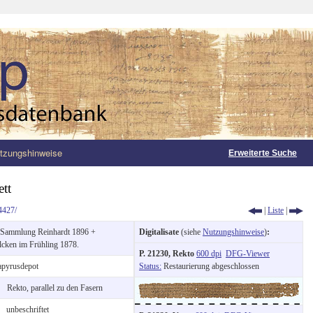
tzungshinweise
Erweiterte Suche
ett
4427/
|
Liste
|
Sammlung Reinhardt 1896 +
Digitalisate
(siehe
Nutzungshinweise
)
:
cken im Frühling 1878.
P. 21230, Rekto
600 dpi
DFG-Viewer
pyrusdepot
Status:
Restaurierung abgeschlossen
g:
Rekto, parallel zu den Fasern
e:
unbeschriftet