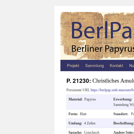
Projekt
Sammlung
Kontakt
Nu
Zum
Inhalt
P. 21230:
Christliches Amul
springen
Persistente URL
https://berlpap.smb.museum/0
Material:
Papyrus
Erwerbung:
Sammlung Wil
Form:
Blatt
Standort:
Pa
Umfang:
4 Zeilen
Beschriftun
Sprache:
Griechisch
Andere Seit