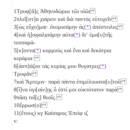
1
Τρυφ̣[ᾶ]ς Ἀθηνοδώρωι τῶι υἱῶι
2
πλεῖ[στ]α χαίρειν καὶ διὰ παντὸς εὐτυχεῖν
3
[ὡς εὔχο]μαι· ἐκομισάμην ἁς
(*)
ἀπέστειλες
4
[καὶ ἠ]σ̣φαλ̣ι̣σάμην αὐτα
(*)
διʼ ἐμα[υ]τῆς
τεσσαρά-
5
[κ]οντα
(*)
κορμοὺς καὶ ἕνα
καὶ δεκάτρια
κεράμια·
6
[ἀσπ]άζου τὰς κυρίας μου θυγατρες
(*)
Τρυφᾶν
7
καὶ Ἄρτεμιν· παρὰ πάντα ἐπιμέλουσεα[υ]τοῦ
8
[ἵ]να ὑγι[αίν]ῃς ὅ ἐστί μοι εὐκτότατον παρὰ
9
πᾶσ̣ι̣ τοῖ[ς] θεοῖς.
10
ἔρρωσ(ο)
11
(ἔτους)
κγ
Καίσαρος Ἐπεὶφ
ιζ
v: