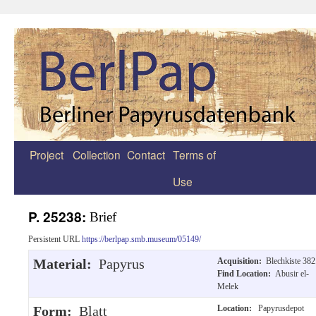
Project
Collection
Contact
Terms of
Zum
Use
Inhalt
springen
P. 25238:
Brief
Persistent URL
https://berlpap.smb.museum/05149/
Material:
Papyrus
Acquisition:
Blechkiste 382
Find Location:
Abusir el-
Melek
Form:
Blatt
Location:
Papyrusdepot