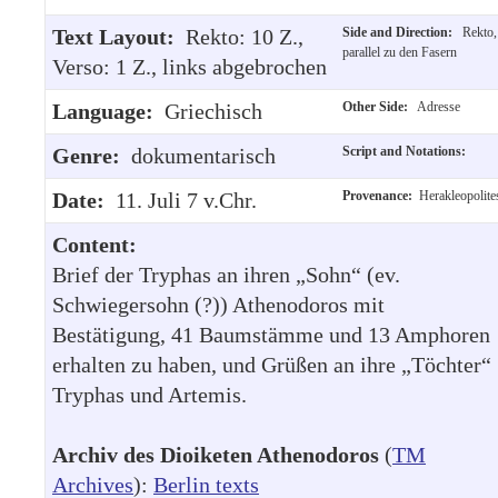
Text Layout:
Rekto: 10 Z.,
Side and Direction:
Rekto,
parallel zu den Fasern
Verso: 1 Z., links abgebrochen
Language:
Griechisch
Other Side:
Adresse
Genre:
dokumentarisch
Script and Notations:
Date:
11. Juli 7 v.Chr.
Provenance:
Herakleopolite
Content:
Brief der Tryphas an ihren „Sohn“ (ev.
Schwiegersohn (?)) Athenodoros mit
Bestätigung, 41 Baumstämme und 13 Amphoren
erhalten zu haben, und Grüßen an ihre „Töchter“
Tryphas und Artemis.
Archiv des Dioiketen Athenodoros
(
TM
Archives
):
Berlin texts