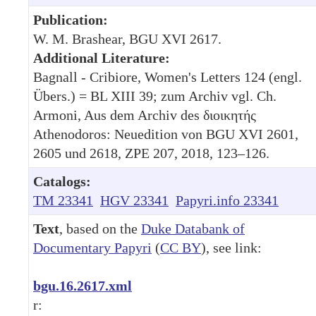
Publication:
W. M. Brashear, BGU XVI 2617.
Additional Literature:
Bagnall - Cribiore, Women's Letters 124 (engl.
Übers.) = BL XIII 39; zum Archiv vgl. Ch.
Armoni, Aus dem Archiv des διοικητής
Athenodoros: Neuedition von BGU XVI 2601,
2605 und 2618, ZPE 207, 2018, 123–126.
Catalogs:
TM 23341
HGV 23341
Papyri.info 23341
Text
, based on the
Duke Databank of
Documentary Papyri
(
CC BY
), see link:
bgu.16.2617.xml
r: