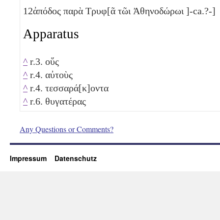
12
ἀπόδος παρὰ Τρυφ[ᾶ τῶι Ἀθηνοδώρωι ]-ca.?-]
Apparatus
^
r.3. οὕς
^
r.4. αὐτοὺς
^
r.4. τεσσαρά[κ]οντα
^
r.6. θυγατέρας
Any Questions or Comments?
Impressum
Datenschutz