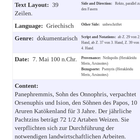
Text Layout:
39
Side and Direction:
Rekto, parallel z
den Fasern
Zeilen.
Language:
Griechisch
Other Side:
unbeschriftet
Genre:
dokumentarisch
Script and Notations:
ab Z. 29 von 2
Hand, ab Z. 37 von 3. Hand, Z. 39 von
4. Hand.
Date:
7. Mai 100 n.Chr.
Provenance:
Neilupolis (Herakleidu
Meris, Arsinoites)
Bezugsorte:
Psenyris (Herakleidu
Meris, Arsinoites)
Content:
Panephremmis, Sohn des Onnophris, verpachtet
Orsenuphis und Ision, den Söhnen des Papos, 10
Aruren Katökenland für 3 Jahre. Der jährliche
Pachtzins beträgt 72 1/2 Artaben Weizen. Sie
verpflichten sich zur Durchführung der
notwendigen landwirtschaftlichen Arbeiten.