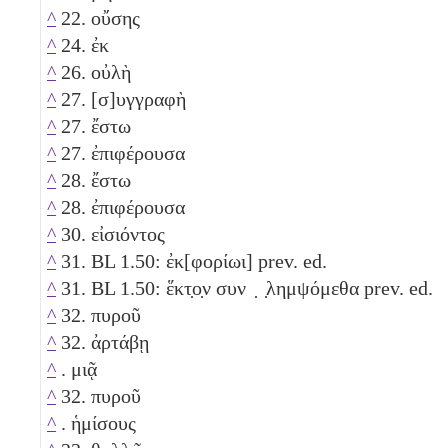
^
22. οὔσης
^
24. ἐκ
^
26. οὐλὴ
^
27. [σ]υγγραφὴ
^
27. ἔστω
^
27. ἐπιφέρουσα
^
28. ἔστω
^
28. ἐπιφέρουσα
^
30. εἰσιόντος
^
31. BL 1.50: ἐκ[φορίωι] prev. ed.
^
31. BL 1.50: ἕκτ̣ο̣ν συν ̣ ̣λημψόμεθα prev. ed.
^
32. πυροῦ
^
32. ἀρτάβῃ
^
. μιᾷ
^
32. πυροῦ
^
. ἡμίσους