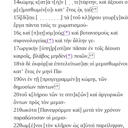
14
κώμης κ[ατ]ὰ τ[ὴ]ν [ ̣ ̣ τε]τάρτην, καὶ ἄξουσι ο
μ[ε]μισθωμέν[ο]ι κατʼ ἔτος ἐ̣κ̣ τ̣ο̣ῦ̣
15
ἰ̣[δί]ο̣υ̣ [ ̣ ̣ ̣ ̣ ̣ ̣ ̣ ̣] τ̣ὰ [τοῦ κλ]ήρου γεωρ[γ]ικὰ
ἔργα πάντα τούς τε χωματισμοὺ-
16
ς καὶ [π]ο̣τ̣[ισμ]οὺ̣ς̣
(*)
καὶ βοτανισμοὺς καὶ
σιφονολογείας
(*)
καὶ τὴν ἄλλην γε-
17
ωργικὴν [ὑπη]ρ[εσί]αν πᾶσαν ἐν τοῖς δέουσι
καιροῖς, βλάβος μηιδὲν
(*)
ποιῶν,
18
τὰ δὲ ἐκφόρ[ια ἐπιτελείτωσ]α̣ν̣ οἱ μεμισθωμένοι
κατʼ ἔτος ἐν μηνὶ Πα-
19
ῦνι ἐν τῇ [προγεγραμμέν]ῃ κώμηι, τῶν
δημοσίων πάντων
20
τοῦ κ[λήρου τῶν τε σιτι]κ[ῶν] καὶ ἀργυρικῶν
ὄντων πρὸς τὸν μεμισ-
21
θωκότα [Πανεφρόμμιν καὶ] μετὰ τὸν χρόνον
παραδώτοσαν οἱ μεμισ-
22
θωμ[έ]νοι [τὸν κλῆρον ὡς α]ὐτοὶ παρείληφαν,