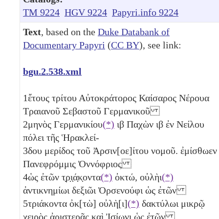
TM 9224
HGV 9224
Papyri.info 9224
Text
, based on the
Duke Databank of
Documentary Papyri
(
CC BY
), see link:
bgu.2.538.xml
1
ἔτους
τρίτου
Αὐτοκράτορος Καίσαρος Νέρουα
Τραιανοῦ Σεβαστοῦ Γερμανικοῦ
2
μηνὸς Γερμανικίου
(*)
ιβ
Παχὼν
ιβ
ἐν Νείλου
πόλει τῆς Ἡρακλεί-
3
δου μερίδος τοῦ Ἀρσιν[οε]ίτου νομοῦ. ἐμίσθωεν
Πανεφρόμμις Ὀννόφριος
4
ὡς ἐτῶν
τ̣ρ̣ι̣ά̣κ̣οντα
(*)
ὀκτώ, οὐλὴι
(*)
ἀντικνημίωι δεξιῶι Ὀρσενούφι ὡς ἐτῶν
5
τριάκοντα ὀκ[τὼ]
οὐλὴ[ι]
(*)
δακτύλωι μικρῷ
χειρὸς ἀριστερᾶς καὶ Ἰσίωνι ὡς ἐτῶν