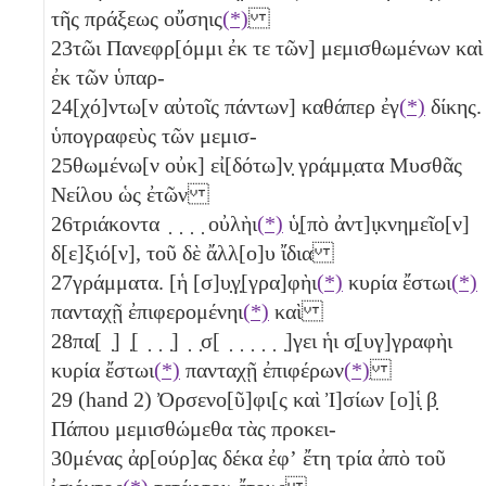
τῆς πράξεως οὔσηις
(*)
23
τῶι Πανεφρ[όμμι ἐκ τε τῶν] μεμισθωμένων καὶ
ἐκ τῶν ὑπαρ-
24
[χό]ντω[ν αὐτοῖς πάντων] καθάπερ ἐγ
(*)
δίκης.
ὑπογραφεὺς τῶν μεμισ-
25
θωμένω[ν οὐκ] εἰ[δότω]ν̣ γράμμ̣ατα Μυσθᾶς
Νείλου ὡς ἐτῶν
26
τριάκοντα
̣ ̣ ̣ ̣ οὐλὴι
(*)
ὑ̣[πὸ ἀντ]ι̣κνημεῖο[ν]
δ[ε]ξιό[ν], τοῦ δὲ ἄλλ[ο]υ ἴδια
27
γράμματα. [ἡ [σ]υ̣γ̣[γρα]φὴι
(*)
κυρία ἔστωι
(*)
πανταχῇ ἐπιφερομένηι
(*)
καὶ
28
πα[ ̣] ̣[ ̣ ̣ ̣] ̣ ̣σ[ ̣ ̣ ̣ ̣ ̣ ̣]γει ἡι σ̣[υγ]γραφὴι
κυρία ἔστωι
(*)
πανταχῇ ἐπιφέρων
(*)
29
(hand 2) Ὀρσενο[ῦ]φι[ς καὶ Ἰ]σίων [ο]ἱ̣
β̣
Πάπου μεμισθώμεθα τὰς προκει-
30
μένας ἀρ[ούρ]ας
δέκα
ἐφʼ ἔτη
τρία
ἀπὸ τοῦ