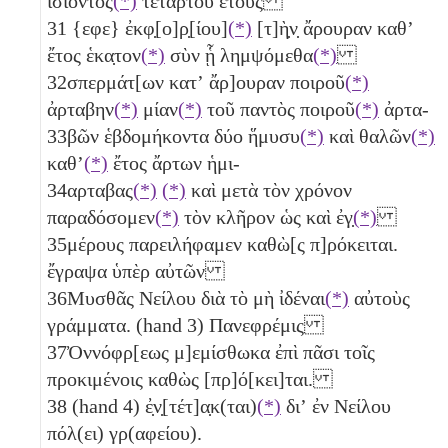
ἰσιόντος
(*)
τετάρτου ἔτους
31
{εφε} ἐκφ̣[ο]ρ̣[ίου]
(*)
[τ]ὴ̣ν̣ ἄρουραν καθʼ
ἔτος ἑκα̣τον
(*)
σὺν ᾗ λημψόμεθα
(*)
32
σπερμάτ[ων κατʼ ἄρ]ουραν ποιροῦ
(*)
ἀρταβην
(*)
μίαν
(*)
τοῦ παντὸς ποιροῦ
(*)
ἀρτα-
33
βῶν
ἑβδομήκοντα δύο
ἥμυσυ
(*)
καὶ θαλῶν
(*)
καθʼ
(*)
ἔτος ἄρτων ἡμι-
34
αρταβας
(*)
(*)
καὶ μετὰ τὸν χρόνον
παραδόσομεν
(*)
τὸν κλῆρον ὡς καὶ ἐγ̣
(*)
35
μέρους παρειλήφαμεν καθὼ[ς π]ρόκειται.
ἔγραψα ὑπὲρ αὐτῶν
36
Μυσθᾶς Νείλου διὰ τὸ μὴ ἰδέναι
(*)
αὐτοὺς
γράμματα. (hand 3) Πανεφρέμις
37
Ὀννόφρ[εως μ]εμίσθωκα ἐπὶ πᾶσι τοῖς
προκιμένοις καθὼς [πρ]ό[κει]ται.
38
(hand 4) ἐ̣ν̣[τέτ]α̣κ(ται)
(*)
διʼ ἐν Νείλου
πόλ(ει) γρ(αφείου).