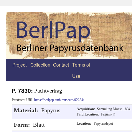
Project
Collection
Contact
Terms of
Zum
Use
Inhalt
springen
P. 7830:
Pachtvertrag
Persistent URL
https://berlpap.smb.museum/02284/
Material:
Papyrus
Acquisition:
Sammlung Mosse 1894.
Find Location:
Faijûm (?)
Form:
Blatt
Location:
Papyrusdepot