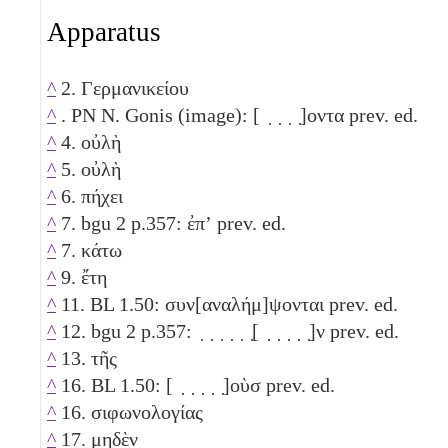
Apparatus
^
2. Γερμανικείου
^
. PN N. Gonis (image): [ ̣ ̣ ̣ ̣]οντα prev. ed.
^
4. οὐλὴ
^
5. οὐλὴ
^
6. πήχει
^
7. bgu 2 p.357: ἐπʼ prev. ed.
^
7. κάτω
^
9. ἔτη
^
11. BL 1.50: συν[αναλήμ]ψονται prev. ed.
^
12. bgu 2 p.357: ̣ ̣ ̣ ̣ ̣ ̣[ ̣ ̣ ̣ ̣ ̣]ν prev. ed.
^
13. τῆς
^
16. BL 1.50: [ ̣ ̣ ̣ ̣ ̣]οὺσ prev. ed.
^
16. σιφωνολογίας
^
17. μηδὲν