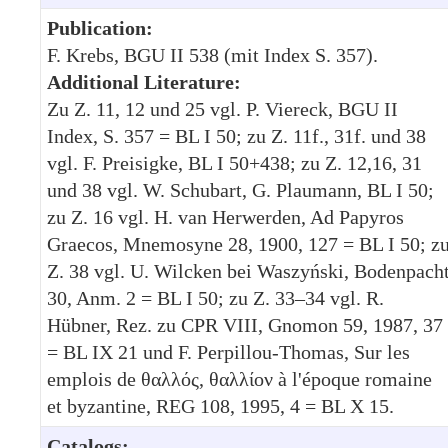
Publication:
F. Krebs, BGU II 538 (mit Index S. 357).
Additional Literature:
Zu Z. 11, 12 und 25 vgl. P. Viereck, BGU II
Index, S. 357 = BL I 50; zu Z. 11f., 31f. und 38
vgl. F. Preisigke, BL I 50+438; zu Z. 12,16, 31
und 38 vgl. W. Schubart, G. Plaumann, BL I 50;
zu Z. 16 vgl. H. van Herwerden, Ad Papyros
Graecos, Mnemosyne 28, 1900, 127 = BL I 50; z
Z. 38 vgl. U. Wilcken bei Waszyński, Bodenpach
30, Anm. 2 = BL I 50; zu Z. 33–34 vgl. R.
Hübner, Rez. zu CPR VIII, Gnomon 59, 1987, 37
= BL IX 21 und F. Perpillou-Thomas, Sur les
emplois de θαλλός, θαλλίον à l'époque romaine
et byzantine, REG 108, 1995, 4 = BL X 15.
Catalogs: