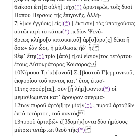
6
εἴκοσι ἑπτ[ὰ
οὐλὴ] πήχι
(*)
ἀριστερῶι, τοῖς
δυσὶ
Πάπου Πέρσαις τῆς ἐπιγονῆς, ἀλλή-
7
[λ]ων ἐγγύοις [εἰς]
(*)
[ ἔκτισιν] τὰς ὑπαρχούσας
αὐτῶι περὶ τὸ κάτωι
(*)
πεδίον Ψενύ-
8
ρεως κλήρο[υ κατοικικοῦ] ἀρ[ο]ύρα[ς]
δέκα
ἢ
ὅσων ἐὰν ὦσι, ἡ μίσθωσις ἥδʼ ἦι
9
ἐφʼ ἔτηι
(*)
τρία
[ἀπὸ] τ[οῦ εἰσιόν]τος τετάρτου
ἔτους Αὐτοκράτορος Καίσαρος
10
Νέρουα Τρ[α]ι[ανοῦ] Σε[βαστοῦ Γ]ερμανικοῦ,
ἐκφορίου τοῦ παντὸς κατʼ ἔτος ἑκάσ-
11
της ἀρούρ[ας], σὺν [ᾗ λήμ]ψονται
(*)
οἱ
μεμισθωμένοι κατʼ ἄρουραν σπερμά-
12
των πυροῦ ἀρτάβ[ην μία]ν
(*)
, πυροῦ ἀρταβῶν
ἑπτὰ
τετάρτου
, τοῦ παντὸς
13
πυροῦ ἀρταβῶν
ἑ[βδομήκ]οντα δύο
ἡμίσους
μέτρωι τετάρτωι θεοῦ τῆις
(*)