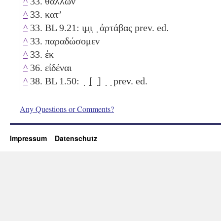
^
33. θαλλῶν
^
33. κατʼ
^
33. BL 9.21: ι̣μ̣ι̣ ̣ ἀρτάβας prev. ed.
^
33. παραδώσομεν
^
33. ἐκ
^
36. εἰδέναι
^
38. BL 1.50: ̣ ̣[ ̣] ̣ ̣ prev. ed.
Any Questions or Comments?
Impressum
Datenschutz