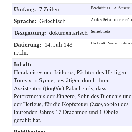
Umfang:
7 Zeilen
Beschriftung:
Außenseite
Sprache:
Griechisch
Andere Seite:
unbeschriftet
Textgattung:
dokumentarisch
Schreibweise:
Datierung:
14. Juli 143
Herkunft:
Syene (Ombites)
n.Chr.
Inhalt:
Herakleides und Isidoros, Pächter des Heiligen
Tores von Syene, bestätigen durch ihren
Assistenten (βοηθός) Palachemis, dass
Petorzmethis der Jüngere, Sohn des Bienchis und
der Herieus, für die Kopfsteuer (λαογραφία) des
laufenden Jahres 17 Drachmen und 1 Obole
gezahlt hat.
Publikation: