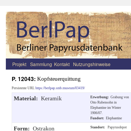
Projekt
Sammlung
Kontakt
Nutzungshinweise
Zum
Inhalt
P. 12043:
Kopfsteuerquittung
springen
Persistente URL
https://berlpap.smb.museum/03419/
Material:
Keramik
Erwerbung:
Grabung von
Otto Rubensohn in
Elephantine im Winter
1906/07.
Fundort:
Elephantine
Form:
Ostrakon
Standort:
Papyrusdepot