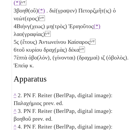
(*)
3
βοηθ(οῦ)
(*)
. διέ(γραψεν) Πετορζμῆτ(ις) ὁ
νεώτ(ερος)
4
Βιήνγ(χεως) μη(τρὸς) Ἑριηοῦτος
(*)
λαο(γραφίας)
5
ϛ
(ἔτους) Ἀντωνείνου Καίσαρος
6
τοῦ κυρίου δραχ(μὰς) δέκα
7
ἑπτὰ ὀβο(λόν), (γίνονται) (δραχμαὶ)
ιζ
(ὀβολὸς)
.
Ἐπεὶφ
κ
.
Apparatus
^
2. PN F. Reiter (BerlPap, digital image):
Παλαχήμιος prev. ed.
^
3. PN F. Reiter (BerlPap, digital image):
βοηθοῦ prev. ed.
^
4. PN F. Reiter (BerlPap, digital image):