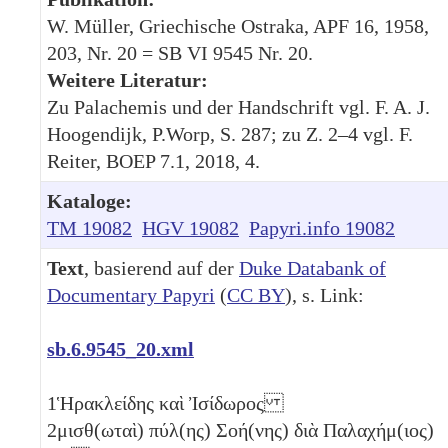
W. Müller, Griechische Ostraka, APF 16, 1958,
203, Nr. 20 = SB VI 9545 Nr. 20.
Weitere Literatur:
Zu Palachemis und der Handschrift vgl. F. A. J.
Hoogendijk, P.Worp, S. 287; zu Z. 2–4 vgl. F.
Reiter, BOEP 7.1, 2018, 4.
Kataloge:
TM 19082
HGV 19082
Papyri.info 19082
Text
, basierend auf der
Duke Databank of
Documentary Papyri
(
CC BY
), s. Link:
sb.6.9545_20.xml
1
Ἡρακλείδης καὶ Ἰσίδωρος
2
μισθ(ωταὶ) πύλ(ης) Σοή(νης) διὰ Παλαχήμ(ιος)