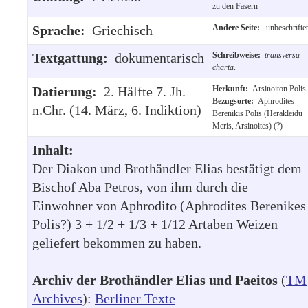
zu den Fasern
Sprache:
Griechisch
Andere Seite:
unbeschriftet
Textgattung:
dokumentarisch
Schreibweise:
transversa
charta
.
Datierung:
2. Hälfte 7. Jh.
Herkunft:
Arsinoiton Polis
Bezugsorte:
Aphrodites
n.Chr. (14. März, 6. Indiktion)
Berenikis Polis (Herakleidu
Meris, Arsinoites) (?)
Inhalt:
Der Diakon und Brothändler Elias bestätigt dem
Bischof Aba Petros, von ihm durch die
Einwohner von Aphrodito (Aphrodites Berenikes
Polis?) 3 + 1/2 + 1/3 + 1/12 Artaben Weizen
geliefert bekommen zu haben.
Archiv der Brothändler Elias und Paeitos
(
TM
Archives
):
Berliner Texte