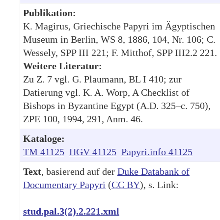
Publikation:
K. Magirus, Griechische Papyri im Ägyptischen
Museum in Berlin, WS 8, 1886, 104, Nr. 106; C.
Wessely, SPP III 221; F. Mitthof, SPP III2.2 221.
Weitere Literatur:
Zu Z. 7 vgl. G. Plaumann, BL I 410; zur
Datierung vgl. K. A. Worp, A Checklist of
Bishops in Byzantine Egypt (A.D. 325–c. 750),
ZPE 100, 1994, 291, Anm. 46.
Kataloge:
TM 41125
HGV 41125
Papyri.info 41125
Text
, basierend auf der
Duke Databank of
Documentary Papyri
(
CC BY
), s. Link:
stud.pal.3(2).2.221.xml