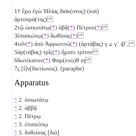
1
† ἔχω ἐγὼ Ἠλίας̣ διάκ(ονος) (καὶ)
ἀρτοπρά(της)
2
τῷ ὡσιωτάτῳ
(*)
ἀβᾷ
(*)
Πέτρου
(*)
3
ἐπισκώπῳ
(*)
δωθίσας
(*)
4
το͂ν
(*)
ἀπὸ Ἀφρωτιτὼ
(*)
(ἀρτάβας)
γ
𐅵
γ´
ιβ´
,
5
ἀρ(τάβας) τρῖς
(*)
ἥμισυ
τρίτον
6
δωτέκατον
(*)
Φαμ(ενὼ)θ
ιη
7
ϛ
[ἰ]ν̣(δικτίωνος). (paraphe)
Apparatus
^
2. ὁσιωτάτῳ
^
2. ἀββᾷ
^
2. Πέτρῳ
^
3. ἐπισκόπῳ
^
3. δοθείσας [διὰ]