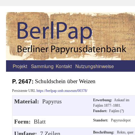
Projekt
Sammlung
Kontakt
Nutzungshinweise
Zum
Inhalt
P. 2647:
Schuldschein über Weizen
springen
Persistente URL
https://berlpap.smb.museum/00378/
Material:
Papyrus
Erwerbung:
Ankauf im
Faijûm 1877–1881.
Fundort:
Faijûm (?)
Form:
Blatt
Standort:
Papyrusdepot
Umfang:
7 Zeilen.
Beschriftung:
Rekto, quer