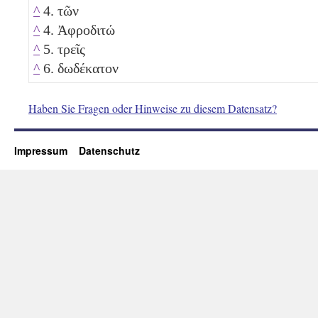
^
4. τῶν
^
4. Ἀφροδιτώ
^
5. τρεῖς
^
6. δωδέκατον
Haben Sie Fragen oder Hinweise zu diesem Datensatz?
Impressum
Datenschutz