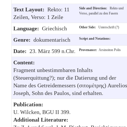
Text Layout:
Rekto: 11
Side and Direction:
Rekto und
Verso, parallel zu den Fasern
Zeilen, Verso: 1 Zeile
Language:
Griechisch
Other Side:
Unterschrift (?)
Genre:
dokumentarisch
Script and Notations:
Date:
23. März 599 n.Chr.
Provenance:
Arsinoiton Polis
Content:
Fragment unbestimmbaren Inhalts
(Steuerquittung?); nur die Datierung und der
Name des Getreidemessers (σιτομέτρης) Aurelio
Joseph, Sohn des Paulos, sind erhalten.
Publication:
U. Wilcken, BGU II 399.
Additional Literature: