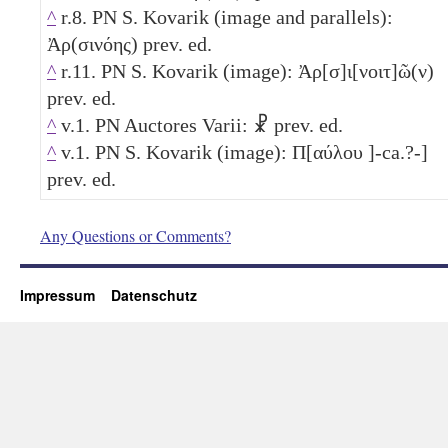
^
r.8. PN S. Kovarik (image and parallels):
Ἀρ(σινόης) prev. ed.
^
r.11. PN S. Kovarik (image): Ἀρ[σ]ι[νοιτ]ῶ(ν)
prev. ed.
^
v.1. PN Auctores Varii: ☧ prev. ed.
^
v.1. PN S. Kovarik (image): Π[αύλου ]-ca.?-]
prev. ed.
Any Questions or Comments?
Impressum
Datenschutz