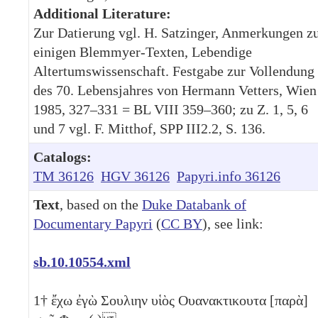
Additional Literature:
Zur Datierung vgl. H. Satzinger, Anmerkungen z
einigen Blemmyer-Texten, Lebendige
Altertumswissenschaft. Festgabe zur Vollendung
des 70. Lebensjahres von Hermann Vetters, Wien
1985, 327–331 = BL VIII 359–360; zu Z. 1, 5, 6
und 7 vgl. F. Mitthof, SPP III2.2, S. 136.
Catalogs:
TM 36126
HGV 36126
Papyri.info 36126
Text
, based on the
Duke Databank of
Documentary Papyri
(
CC BY
), see link:
sb.10.10554.xml
1
† ἔχω ἐγὼ Σουλιην υἱὸς Ουανακτικουτα [παρὰ]