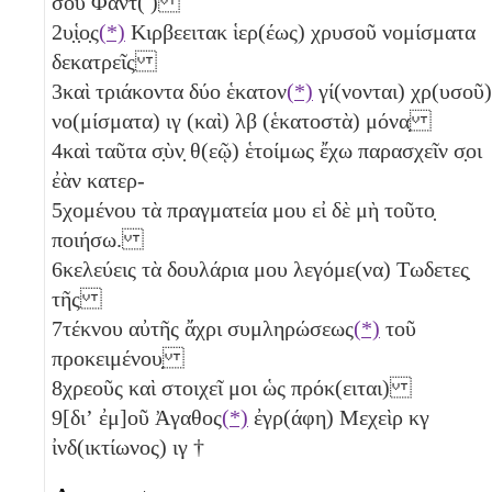
σοῦ Φαντ( )
2
υ̣ἱ̣ο̣ς
(*)
Κιρβεειτακ ἱερ(έως) χρυσοῦ νομίσματα
δεκατρεῖς
3
καὶ τριάκοντα δύο ἑκατον
(*)
γί(νονται) χρ(υσοῦ)
νο(μίσματα)
ιγ
(καὶ)
λβ
(ἑκατοστὰ) μόνα̣
4
καὶ ταῦτα σ̣ὺν̣ θ(εῷ) ἑτοίμως ἔχω παρασχεῖν σ̣οι
ἐὰν κατερ-
5
χομένου τὰ πραγματεία μου εἰ δὲ μὴ τοῦτο̣
ποιήσω.
6
κελεύεις τὰ δουλάρια μου λεγόμε(να) Τωδετες̣
τῆς
7
τέκνου αὐτῆς ἄχρι συμληρώσεως
(*)
τοῦ
προκειμένου̣
8
χρεοῦς καὶ στοιχεῖ μοι ὡς πρόκ(ειται)
9
[διʼ ἐμ]οῦ Ἀγαθος
(*)
ἐγρ(άφη) Μεχεὶρ
κγ
ἰνδ(ικτίωνος)
ιγ
†