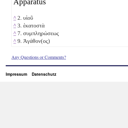
Apparatus
^
2. υἱοῦ
^
3. ἑκατοστὰ
^
7. συμπληρώσεως
^
9. Ἀγάθον(ος)
Any Questions or Comments?
Impressum
Datenschutz