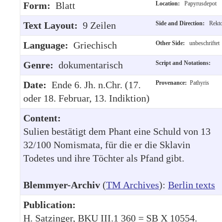
Form:
Blatt
Location:
Papyrusdepot
Text Layout:
9 Zeilen
Side and Direction:
Rekt
Language:
Griechisch
Other Side:
unbeschriftet
Genre:
dokumentarisch
Script and Notations:
Date:
Ende 6. Jh. n.Chr. (17.
Provenance:
Pathyris
oder 18. Februar, 13. Indiktion)
Content:
Sulien bestätigt dem Phant eine Schuld von 13
32/100 Nomismata, für die er die Sklavin
Todetes und ihre Töchter als Pfand gibt.
Blemmyer-Archiv
(
TM Archives
):
Berlin texts
Publication:
H. Satzinger, BKU III.1 360 = SB X 10554.