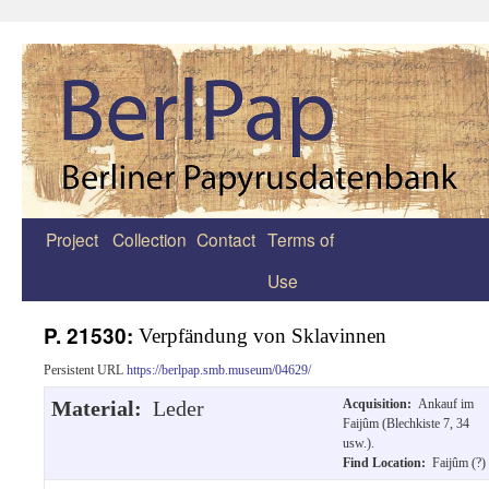
Project
Collection
Contact
Terms of
Zum
Use
Inhalt
springen
P. 21530:
Verpfändung von Sklavinnen
Persistent URL
https://berlpap.smb.museum/04629/
Material:
Leder
Acquisition:
Ankauf im
Faijûm (Blechkiste 7, 34
usw.).
Find Location:
Faijûm (?)