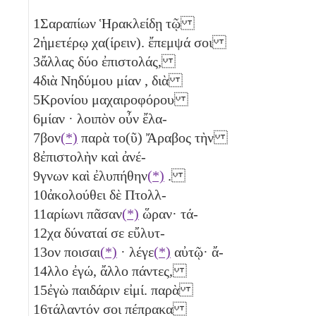
1
Σαραπίων Ἡρακλείδῃ τῷ
2
ἡμετέρῳ χα(ίρειν). ἔπεμψά σοι
3
ἄλλας δύο
ἐπιστολάς,
4
διὰ Νηδύμου μίαν
, διὰ
5
Κρονίου μαχαιροφόρου
6
μίαν
· λοιπὸν οὖν ἔλα-
7
βον
(*)
παρὰ το(ῦ) Ἄραβος τὴν
8
ἐπιστολὴν καὶ ἀνέ-
9
γνων καὶ ἐλυπήθην
(*)
.
10
ἀκολούθει δὲ Πτολλ-
11
αρίωνι πᾶσαν
(*)
ὥραν· τά-
12
χα δύναταί σε εὔλυτ-
13
ον ποισαι
(*)
· λέγε
(*)
αὐτῷ· ἄ-
14
λλο ἐγώ, ἄλλο πάντες,
15
ἐγὼ παιδάριν εἰμί. παρὰ
16
τάλαντόν σοι πέπρακα