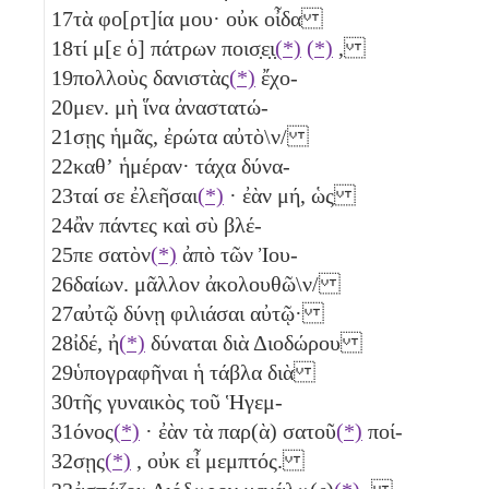
17
τὰ φο[ρτ]ία μου· οὐκ οἶδα
18
τί μ[ε ὁ] πάτρων ποισ̣ε̣ι̣
(*)
(*)
,
19
πολλοὺς δανιστὰς
(*)
ἔχο-
20
μεν. μὴ ἵνα ἀναστατώ-
21
σῃς ἡμᾶς, ἐρώτα αὐτὸ\ν/
22
καθʼ ἡμέραν· τάχα δύνα-
23
ταί σε ἐλεῆσαι
(*)
· ἐὰν μή, ὡς
24
ἂν πάντες καὶ σὺ βλέ-
25
πε σατὸν
(*)
ἀπὸ τῶν Ἰου-
26
δαίων. μᾶλλον ἀκολουθῶ\ν/
27
αὐτῷ δύνῃ φιλιάσαι αὐτῷ·
28
ἰδέ, ἠ
(*)
δύναται διὰ Διοδώρου
29
ὑπογραφῆναι ἡ τάβλα διὰ
30
τῆς γυναικὸς τοῦ Ἡγεμ-
31
όνος
(*)
· ἐὰν τὰ παρ(ὰ) σατοῦ
(*)
ποί-
32
σῃς
(*)
, οὐκ εἶ μεμπτός.