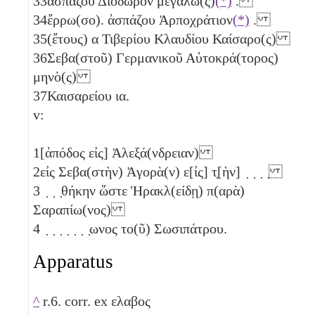
33
ἀσπάζου Διόδωρον μεγάλω(ς)
(*)
.
34
ἔρρω(σο). ἀσπάζου Ἁρποχράτιον
(*)
.
35
(ἔτους)
α
Τιβερίου Κλαυδίου Καίσαρο(ς)
36
Σεβα(στοῦ) Γερμανικοῦ Αὐτοκρά(τορος)
μηνὸ(ς)
37
Καισαρείου
ια
.
v:
1
[ἀπόδος εἰς] Ἀλεξά(νδρειαν)
2
εἰς Σεβα(στὴν) Ἀγορὰ(ν) ε[ἰς] τ̣[ὴν] ̣ ̣ ̣ ̣
3
̣ ̣ ̣θήκην ὥστε Ἡρακλ(είδῃ) π(αρὰ)
Σαραπίω(νος)
4
̣ ̣ ̣ ̣ ̣ ̣ ̣ωνος το(ῦ) Σωσιπάτρου.
Apparatus
^
r.6. corr. ex ελαβος