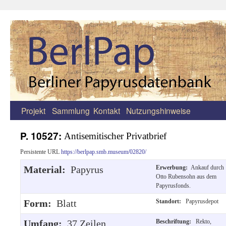
Projekt
Sammlung
Kontakt
Nutzungshinweise
Zum
Inhalt
P. 10527:
Antisemitischer Privatbrief
springen
Persistente URL
https://berlpap.smb.museum/02820/
Material:
Papyrus
Erwerbung:
Ankauf durch
Otto Rubensohn aus dem
Papyrusfonds.
Form:
Blatt
Standort:
Papyrusdepot
Umfang:
37 Zeilen.
Beschriftung:
Rekto,