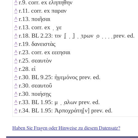
^
r.9. corr. ex εληπηθην
^
r.11. corr. ex παραν
^
r.13. ποιῆσαι
^
r.13. corr. ex ̣ ̣γε
^
r.18. BL 2.23: τιν ̣[ ̣ ̣] ̣ ̣τρων ̣ο ̣ ̣ ̣ ̣ prev. ed.
^
r.19. δανειστὰς
^
r.23. corr. ex εεεησαι
^
r.25. σεαυτὸν
^
r.28. εἰ
^
r.30. BL 9.25: ἡγεμόνος prev. ed.
^
r.30. σεαυτοῦ
^
r.30. ποιήσῃς
^
r.33. BL 1.95: μ ̣ ̣αλων prev. ed.
^
r.34. BL 1.95: Ἁρποχράτη[ν] prev. ed.
Haben Sie Fragen oder Hinweise zu diesem Datensatz?