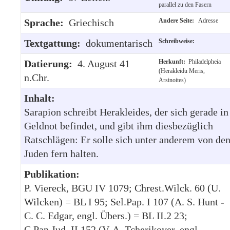
parallel zu den Fasern
Sprache:
Griechisch
Andere Seite:
Adresse
Textgattung:
dokumentarisch
Schreibweise:
Datierung:
4. August 41
Herkunft:
Philadelpheia
(Herakleidu Meris,
n.Chr.
Arsinoites)
Inhalt:
Sarapion schreibt Herakleides, der sich gerade in
Geldnot befindet, und gibt ihm diesbezüglich
Ratschlägen: Er solle sich unter anderem von de
Juden fern halten.
Publikation:
P. Viereck, BGU IV 1079; Chrest.Wilck. 60 (U.
Wilcken) = BL I 95; Sel.Pap. I 107 (A. S. Hunt -
C. C. Edgar, engl. Übers.) = BL II.2 23;
C.Pap.Jud. II 152 (V. A. Tcherikover, engl.