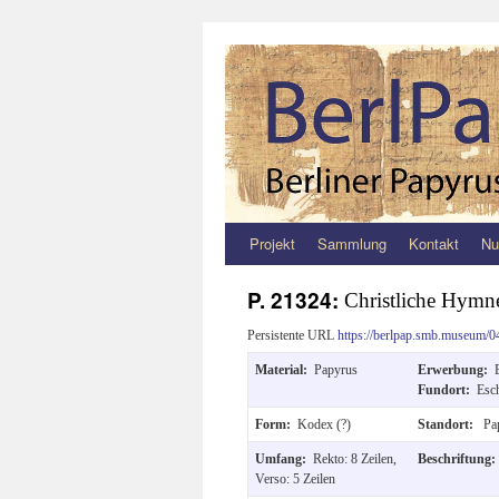
Projekt
Sammlung
Kontakt
Nu
Zum
Inhalt
P. 21324:
Christliche Hymn
springen
Persistente URL
https://berlpap.smb.museum/0
Material:
Papyrus
Erwerbung:
Fundort:
Esc
Form:
Kodex (?)
Standort:
Pap
Umfang:
Rekto: 8 Zeilen,
Beschriftung
Verso: 5 Zeilen