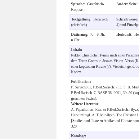
Sprache:
Griechisch-
Andere Seite
Koptisch
Textgattung:
literarisch
Schreibweise
(christlich)
4) und Einzelpu
Datierung:
7. – 8. Jh.
Herkunft:
He
n.Chr.
Inhalt:
Rekto: Christliche Hymne nach einer Paraphra
dem Thron Gottes in Jesaias Vision. Verso (K
einer koptischen Kirche (?). Vielleicht gehört
Kodex.
Publikation:
P. Sarischouli, P.Berl.Sarisch. 7; L. S. B. Ma
P.Berl.Sarisch. 7, BASP 38, 2001, 39–50 (kopt
gesamten Textes).
Weitere Literatur:
A. Papathomas, Rez. zu P.Berl.Sarisch., ByzZ
Herkunft vgl. Á. T. Mihálykó, The Christian L
[Studien und Texte zu Antike und Christentum
320.
Kataloge: