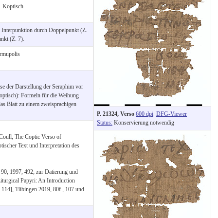
:
Koptisch
:
Interpunktion durch Doppelpunkt (Z.
nkt (Z. 7).
rmupolis
se der Darstellung der Seraphim vor
optisch): Formeln für die Weihung
 das Blatt zu einem zweisprachigen
P. 21324, Verso
600 dpi
DFG-Viewer
Status:
Konservierung notwendig
cCoull, The Coptic Verso of
ischer Text und Interpretation des
 90, 1997, 492; zur Datierung und
iturgical Papyri: An Introduction
 114], Tübingen 2019, 80f., 107 und