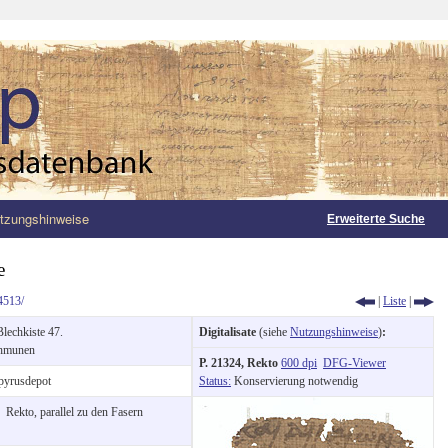
tzungshinweise
Erweiterte Suche
e
4513/
|
Liste
|
Blechkiste 47.
Digitalisate
(siehe
Nutzungshinweise
)
:
hmunen
P. 21324, Rekto
600 dpi
DFG-Viewer
yrusdepot
Status:
Konservierung notwendig
:
Rekto, parallel zu den Fasern