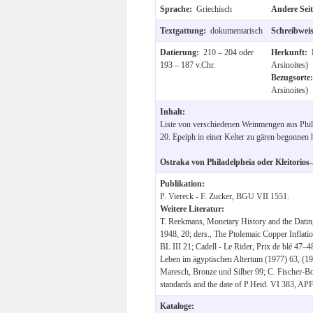
Sprache:
Griechisch
Andere Sei
Textgattung:
dokumentarisch
Schreibwei
Datierung:
210 – 204 oder
Herkunft:
193 – 187 v.Chr.
Arsinoites)
Bezugsorte
Arsinoites)
Inhalt:
Liste von verschiedenen Weinmengen aus Phila
20. Epeiph in einer Kelter zu gären begonnen 
Ostraka von Philadelpheia oder Kleitorios
Publikation:
P. Viereck - F. Zucker, BGU VII 1551.
Weitere Literatur:
T. Reekmans, Monetary History and the Dating 
1948, 20; ders., The Ptolemaic Copper Inflatio
BL III 21; Cadell - Le Rider, Prix de blé 47
Leben im ägyptischen Altertum (1977) 63, (198
Maresch, Bronze und Silber 99; C. Fischer-Bo
standards and the date of P.Heid. VI 383, AP
Kataloge: