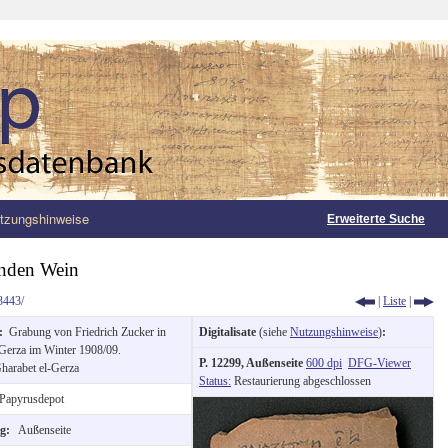
tzungshinweise
Erweiterte Suche
enden Wein
3443/
|
Liste
|
g:
Grabung von Friedrich Zucker in
Digitalisate
(siehe
Nutzungshinweise
)
:
-Gerza im Winter 1908/09.
P. 12299, Außenseite
600 dpi
DFG-Viewer
harabet el-Gerza
Status:
Restaurierung abgeschlossen
Papyrusdepot
ng:
Außenseite