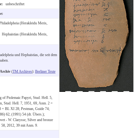
te:
unbeschriftet
se:
Philadelpheia (Herakleidu Meris,
:
Hephaistias (Herakleidu Meris,
delpheia und Hephaistias, die seit dem
haben.
-Archiv
(
TM Archives
):
Berliner Texte
of Ptolemaic Papyri, Stud. Hell. 5,
n, Stud. Hell. 7, 1951, 69, Anm. 2 =
–48 = BL XI 28; Pestman, Guide 74;
6) 62, (1991) 54 (dt. Übers.);
vet - W. Clarysse, Silver and bronze
F 58, 2012, 39 mit Anm. 9.