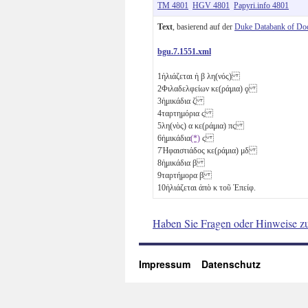
TM 4801
HGV 4801
Papyri.info 4801
Text
, basierend auf der
Duke Databank of Do
bgu.7.1551.xml
1
ἡλιάζεται ἡ
β
λη(νός)
2
Φιλαδελφείων κε(ράμια)
ϙ
3
ἡμικάδια
ζ
4
ταρτημόρια
ϛ
5
λη(νὸς)
α
κε(ράμια)
πϛ
6
ἡμικάδια
(*)
ϛ
7
Ἡφαιστιάδος κε(ράμια)
μδ
8
ἡμικάδια
β
9
ταρτήμορα
β
10
ἡλιάζεται ἀπὸ
κ
τοῦ Ἐπείφ.
Haben Sie Fragen oder Hinweise z
Impressum
Datenschutz