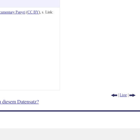
cumentary Papyri
(
CC BY
), s. Link:
|
Liste
|
u diesem Datensatz?