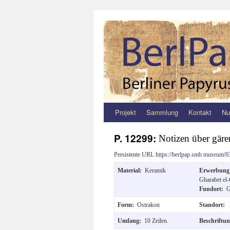
Projekt
Sammlung
Kontakt
Nu
Zum
Inhalt
P. 12299:
Notizen über gär
springen
Persistente URL
https://berlpap.smb.museum/0
Material:
Keramik
Erwerbun
Gharabet el
Fundort:
G
Form:
Ostrakon
Standort:
Umfang:
10 Zeilen.
Beschriftu