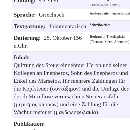
Umfang:
9 Zeilen
parallel zu den Fasern
Sprache:
Griechisch
Andere Seite:
unbeschriftet
Textgattung:
dokumentarisch
Schreibweise:
Datierung:
25. Oktober 156
Herkunft:
Theadelpheia
(Themistu Meris, Arsinoites)
n.Chr.
Inhalt:
Quittung des Steuereinnehmer Heron und seiner
Kollegen an Pnepheros, Sohn des Pnepheros und
Enkel des Marseios, für mehrere Zahlungen für
die Kopfsteuer (συντάξιμον) und die Umlage der
durch Mittellose verursachten Steuerausfälle
(μερισμὸς ἀπόρων) und eine Zahlung für die
Wachturmsteuer (μαγδωλοφυλακία).
Publikation: