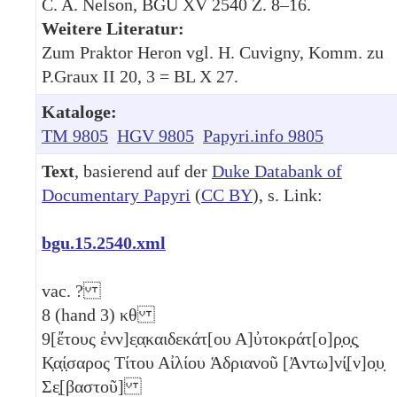
C. A. Nelson, BGU XV 2540 Z. 8–16.
Weitere Literatur:
Zum Praktor Heron vgl. H. Cuvigny, Komm. zu
P.Graux II 20, 3 = BL X 27.
Kataloge:
TM 9805
HGV 9805
Papyri.info 9805
Text
, basierend auf der
Duke Databank of
Documentary Papyri
(
CC BY
), s. Link:
bgu.15.2540.xml
vac. ?
8
(hand 3)
κθ
9
[ἔτους ἐνν]ε̣α̣καιδεκάτ[ου Α]ὐτοκράτ[ο]ρ̣ο̣ς̣
Κ̣α̣ί̣σαρος Τίτου Αἰλίου Ἁδριανοῦ [Ἀντω]νί̣[ν]ο̣υ̣
Σε̣[βαστοῦ]