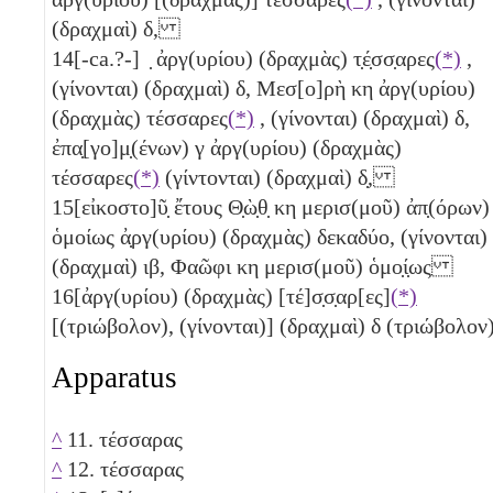
(δραχμαὶ)
δ
,
14
[-ca.?-] ̣ ἀργ(υρίου) (δραχμὰς) τ̣έ̣σσ̣αρες
(*)
,
(γίνονται) (δραχμαὶ)
δ
, Μεσ[ο]ρὴ
κη
ἀργ(υρίου)
(δραχμὰς) τέσσαρες
(*)
, (γίνονται) (δραχμαὶ)
δ
,
ἐπα̣[γο]μ̣(ένων)
γ
ἀργ(υρίου) (δραχμὰς)
τέσσαρες
(*)
(γίντονται) (δραχμαὶ)
δ̣
,
15
[εἰκοστο]ῦ̣ ἔτους Θ̣ὼ̣θ̣
κη
μερισ(μοῦ) ἀπ̣(όρων)
ὁμοίως ἀ̣ργ(υρίου) (δραχμὰς) δεκαδύο, (γίνονται)
(δραχμαὶ)
ιβ
, Φαῶφι
κη
μερισ(μοῦ) ὁμο̣ί̣ως
16
[ἀργ(υρίου) (δραχμὰς) [τέ]σ̣σ̣αρ[ες]
(*)
[
(τριώβολον)
, (γίνονται)] (δραχμαὶ)
δ
(τριώβολον
Apparatus
^
11. τέσσαρας
^
12. τέσσαρας