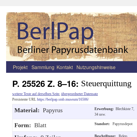
Projekt
Sammlung
Kontakt
Nutzungshinweise
Zum
Inhalt
P. 25526 Z. 8–16:
Steuerquittung
springen
weitere Texte auf derselben Seite
,
übergeordneter Datensatz
Persistente URL
https://berlpap.smb.museum/16506/
Material:
Papyrus
Erwerbung:
Blechkiste 7,
34 usw.
Form:
Blatt
Standort:
Papyrusdepot
Beschriftung:
Rekto,