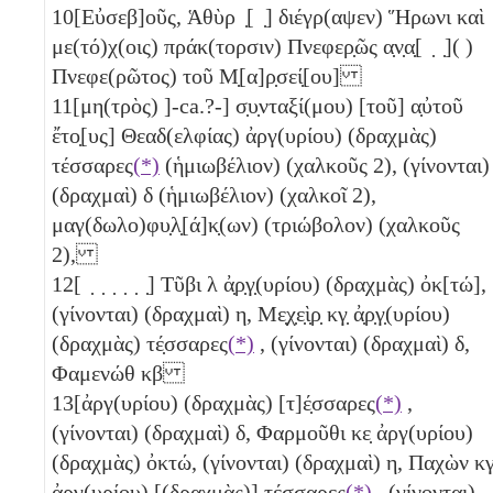
10
[Εὐσεβ]οῦς, Ἁθὺρ ̣[ ̣] διέγρ(αψεν) Ἥρωνι καὶ
με(τό)χ(οις) πράκ(τορσιν) Πνεφερ̣ῶς α̣ν̣α̣[ ̣ ̣]( )
Πνεφε(ρῶτος) τοῦ Μ̣[α]ρ̣σεί̣[ου]
11
[μη(τρὸς) ]-ca.?-] σ̣υ̣νταξί(μου) [τοῦ] α̣ὐτοῦ
ἔτο̣[υς] Θεαδ(ελφίας) ἀργ(υρίου) (δραχμὰς)
τέσσαρες
(*)
(ἡμιωβέλιον) (χαλκοῦς 2)
, (γίνονται)
(δραχμαὶ)
δ
(ἡμιωβέλιον)
(χαλκοῖ 2)
,
μαγ(δωλο)φυ̣λ̣[ά]κ̣(ων)
(τριώβολον)
(χαλκοῦς
2)
,
12
[ ̣ ̣ ̣ ̣ ̣ ̣] Τῦβι
λ
ἀ̣ρ̣γ̣(υρίου) (δραχμὰς) ὀκ[τώ],
(γίνονται) (δραχμαὶ)
η
, Με̣χ̣ε̣ὶ̣ρ̣
κγ̣
ἀ̣ρ̣γ̣(υρίου)
(δραχμὰς) τέ̣σσαρες
(*)
, (γίνονται) (δραχμαὶ)
δ
,
Φαμενώθ
κβ
13
[ἀργ(υρίου) (δραχμὰς) [τ]έ̣σσαρες
(*)
,
(γίνονται) (δραχμαὶ)
δ
, Φαρμοῦθι
κε̣
ἀργ(υρίου)
(δραχμὰς) ὀκτώ, (γίνονται) (δραχμαὶ)
η
, Παχὼν
κ
ἀργ(υρίου) [(δραχμὰς)] τέσσαρες
(*)
, (γίνονται)