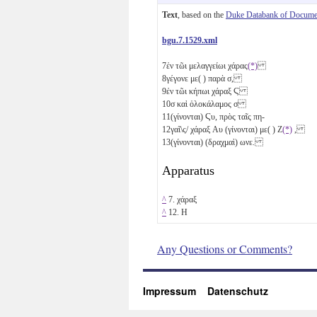
Text
, based on the
Duke Databank of Documen
bgu.7.1529.xml
7
ἐν τῶι μελαγγείωι χάρας
(*)
8
γέγονε με( ) παρὰ
σ
,
9
ἐν τῶι κήπωι χάραξ
Ϛ
10
σ
καὶ ὁλοκάλαμος
σ
11
(γίνονται)
Ϛυ
, πρὸς ταῖς πη-
12
γαῖ\ς/ χάραξ
Αυ
(γίνονται) με( )
Ζ
(*)
,
13
(γίνονται) (δραχμαὶ)
ωνε
.
Apparatus
^
7. χάραξ
^
12.
Η
Any Questions or Comments?
Impressum
Datenschutz