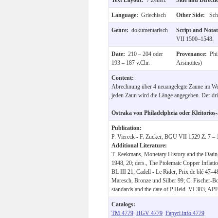
Language:
Griechisch
Other Side:
Schr
Genre:
dokumentarisch
Script and Nota
VII 1500–1548.
Date:
210 – 204 oder
Provenance:
Phi
193 – 187 v.Chr.
Arsinoites)
Content:
Abrechnung über 4 neuangelegte Zäune im We
jeden Zaun wird die Länge angegeben. Der dri
Ostraka von Philadelpheia oder Kleitorios
Publication:
P. Viereck - F. Zucker, BGU VII 1529 Z. 7 – 
Additional Literature:
T. Reekmans, Monetary History and the Dating 
1948, 20; ders., The Ptolemaic Copper Inflatio
BL III 21; Cadell - Le Rider, Prix de blé 47
Maresch, Bronze und Silber 99; C. Fischer-Bo
standards and the date of P.Heid. VI 383, AP
Catalogs:
TM 4779
HGV 4779
Papyri.info 4779