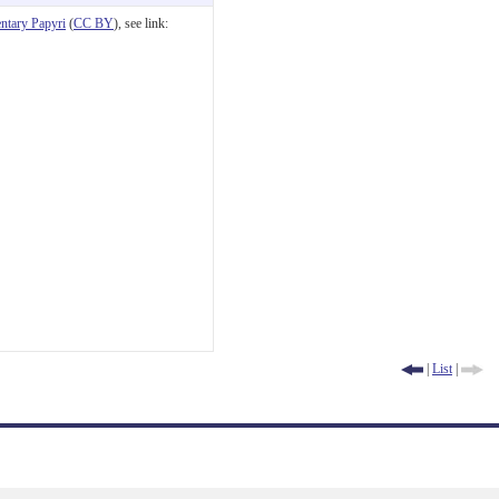
tary Papyri
(
CC BY
), see link:
|
List
|