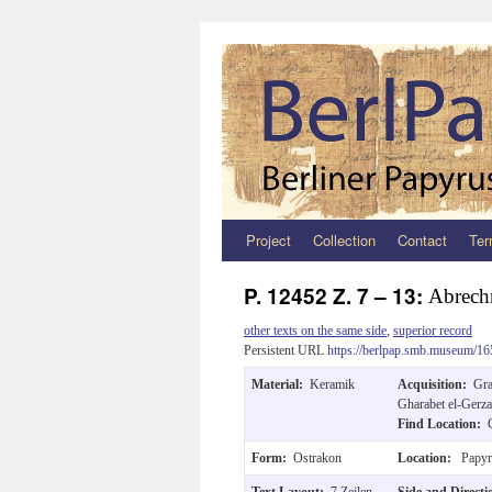
Project
Collection
Contact
Ter
Zum
Inhalt
P. 12452 Z. 7 – 13:
Abrech
springen
other texts on the same side
,
superior record
Persistent URL
https://berlpap.smb.museum/16
Material:
Keramik
Acquisition:
Gra
Gharabet el-Gerza
Find Location:
Form:
Ostrakon
Location:
Papyr
Text Layout:
7 Zeilen.
Side and Direct