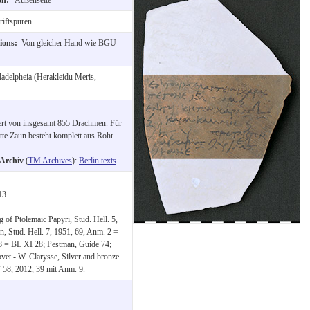
iftspuren
tions:
Von gleicher Hand wie BGU
ladelpheia (Herakleidu Meris,
rt von insgesamt 855 Drachmen. Für
tte Zaun besteht komplett aus Rohr.
-Archiv
(
TM Archives
):
Berlin texts
13.
of Ptolemaic Papyri, Stud. Hell. 5,
n, Stud. Hell. 7, 1951, 69, Anm. 2 =
–48 = BL XI 28; Pestman, Guide 74;
vet - W. Clarysse, Silver and bronze
F 58, 2012, 39 mit Anm. 9.