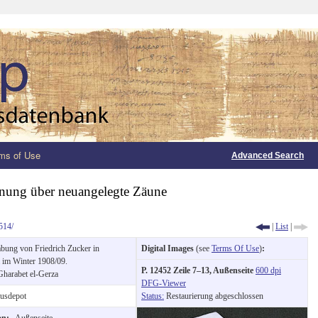
ms of Use
Advanced Search
nung über neuangelegte Zäune
514/
|
List
|
bung von Friedrich Zucker in
Digital Images
(see
Terms Of Use
)
:
 im Winter 1908/09.
P. 12452 Zeile 7–13, Außenseite
600 dpi
Gharabet el-Gerza
DFG-Viewer
usdepot
Status:
Restaurierung abgeschlossen
ion:
Außenseite