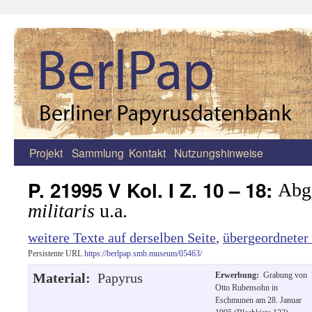
Projekt
Sammlung
Kontakt
Nutzungshinweise
Zum
Inhalt
P. 21995 V Kol. I Z. 10 – 18:
Abg
springen
militaris
u.a.
weitere Texte auf derselben Seite
,
übergeordneter
Persistente URL
https://berlpap.smb.museum/05463/
Material:
Papyrus
Erwerbung:
Grabung von
Otto Rubensohn in
Eschmunen am 28. Januar