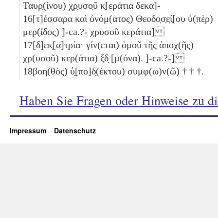
Ταυρ̣(ίνου) χ̣ρ̣υσο̣ῦ κ̣[εράτια δεκα]-
16
[τ]έσσαρα καὶ ὀνόμ(ατος) Θεοδο̣σ̣ε̣ί̣[ου ὑ(πὲρ)
μερ(ίδος) ]-ca.?- χρυσοῦ κεράτια]
17
[δ]εκ̣[α]τ̣ρία· γίν(εται) ὁμοῦ τῆς ἀποχ(ῆς)
χρ(υσοῦ) κερ(άτια)
ξδ̣
[μ(όνα). ]-ca.?-]
18
βοη(θὸς) ὑ̣[πο]δ̣(έκτου) συμφ(ω)ν(ῶ) † † †.
Haben Sie Fragen oder Hinweise zu d
Impressum
Datenschutz