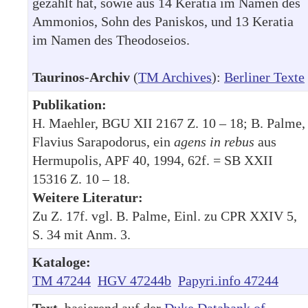
gezahlt hat, sowie aus 14 Keratia im Namen des
Ammonios, Sohn des Paniskos, und 13 Keratia
im Namen des Theodoseios.
Taurinos-Archiv
(
TM Archives
):
Berliner Texte
Publikation:
H. Maehler, BGU XII 2167 Z. 10 – 18; B. Palme,
Flavius Sarapodorus, ein
agens in rebus
aus
Hermupolis, APF 40, 1994, 62f. = SB XXII
15316 Z. 10 – 18.
Weitere Literatur:
Zu Z. 17f. vgl. B. Palme, Einl. zu CPR XXIV 5,
S. 34 mit Anm. 3.
Kataloge:
TM 47244
HGV 47244b
Papyri.info 47244
Text
, basierend auf der
Duke Databank of