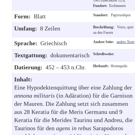
1905 (Blechkiste 123).
Fundort:
Eschmunen
Form:
Blatt
Standort:
Papyrusdepot
Umfang:
8 Zeilen
Beschriftung:
Verso, quer
zu den Fasern
Sprache:
Griechisch
Andere Seite:
andere Texte
Textgattung:
dokumentarisch
Schreibweise:
Datierung:
452 – 453 n.Chr.
Herkunft:
Hermupolis
Inhalt:
Eine Hypodektenquittung über eine Zahlung der
annona
militaris
(in Adäration) für die Garnison
der Mauren. Die Zahlung setzt sich zusammen
aus 28 Keratia für die Meris Germanu und 9
Keratia für die Merides Taurinu und Andreu, die
Taurinos für den
agens in rebus
Sarapodoros