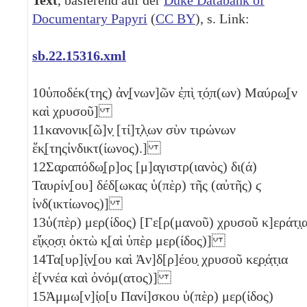
Documentary Papyri
(
CC BY
), s. Link:
sb.22.15316.xml
10
ὑποδέκ(της) ἀν̣[νων]ῶν ἐ̣πὶ̣ τ̣ό̣π(ων) Μαύρω̣[ν
καὶ χρυσοῦ]
11
κανονικ[ῶ]ν̣ [τί]τ̣λ̣ων σὺν τιρώνων
ἕκ̣[τηςἰνδικτ(ίωνος).]
12
Σα̣ραπόδω̣[ρ]ος [μ]α̣γιστρ(ιανὸς) δι(ά)
Ταυρίν̣[ου] δέδ[ωκας ὑ(πὲρ) τῆς (αὐτῆς)
ϛ
ἰνδ(ικτίωνος)]
13
ὑ(πὲρ) μερ(ίδος) [Γε[ρ(μανοῦ) χρυσοῦ κ]εράτ̣ι̣
εἴ̣κ̣ο̣σ̣ι ὀκτὼ κ̣[αὶ ὑπὲρ μερ(ίδος)]
14
Τα[υρ]ί̣ν̣[ου καὶ Ἀν]δ[ρ]έου̣ χρυσοῦ κε̣ρ̣ά̣τ̣ια
ἐ[ννέα καὶ ὀνόμ(ατος)]
15
Ἀμμω[ν]ί̣ο[υ Πανί]σκου ὑ(πὲρ) μερ(ίδος)