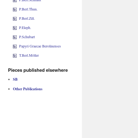
P.Berl.Thun.
P.Berl.Zill.
P.Eleph.
P.Schubart
Papyri Graecae Berolinenses
T.Berl.Möller
Pieces published elsewhere
SB
Other Publications