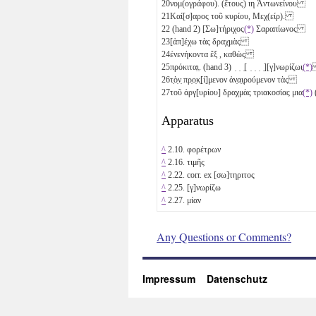
20
νομ(ογράφου). (ἔτους)
ιη
Ἀντωνείνου
21
Καί[σ]αρος τοῦ κυρίου, Μεχ(είρ).
22
(hand 2) [Σω]τήριχος
(*)
Σαραπίωνος
23
[ἀπ]έχω τὰς δραχμὰς
24
ἐνενήκοντα ἕξ
, καθὼς
25
πρόκιτα̣ι̣. (hand 3) ̣ ̣ ̣[ ̣ ̣ ̣ ̣][γ]νωρίζ̣ωι̣
(*)
26
τ̣ὸ̣ν̣ πρ̣ο̣κ̣[ί]μενον ἀν̣α̣ι̣ρούμενον τὰς
27
τοῦ ἀργ[υρίου] δραχμὰς τριακοσίας μια
(*)
Apparatus
^
2.10. φορέτρων
^
2.16. τιμῆς
^
2.22. corr. ex [σω]τηριτος
^
2.25. [γ]νωρίζω
^
2.27. μίαν
Any Questions or Comments?
Impressum
Datenschutz