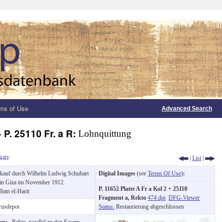
ms of Use
Advanced Search
+ P. 25110 Fr. a R:
Lohnquittung
440/
|
List
|
kauf durch Wilhelm Ludwig Schubart
Digital Images
(see
Terms Of Use
)
:
 in Giza im November 1912.
P. 11652 Platte A Fr a Kol 2 + 25110
Batn el-Harit
Fragment a, Rekto
474 dpi
DFG-Viewer
usdepot
Status:
Restaurierung abgeschlossen
ion:
Rekto, parallel zu den Fasern