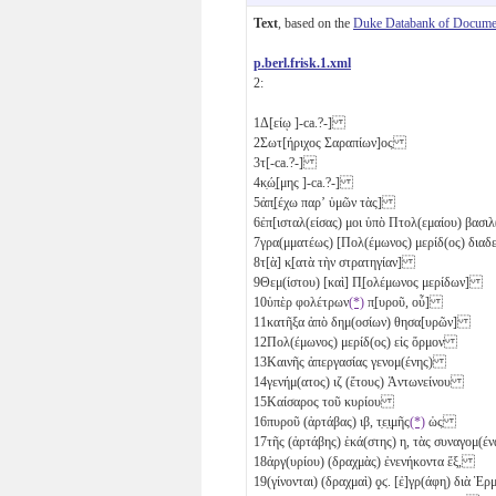
Text
, based on the
Duke Databank of Documen
p.berl.frisk.1.xml
2:
1
Δ[είῳ ]-ca.?-]
2
Σωτ[ήριχος Σαραπίων]ος
3
τ[-ca.?-]
4
κ̣ώ̣[μης ]-ca.?-]
5
ἀπ̣[έχω παρʼ ὑμῶν τὰς]
6
ἐπ[ισταλ(είσας) μοι ὑπὸ Πτολ(εμαίου) βασ
7
γρα(μματέως) [Πολ(έμωνος) μερίδ(ος) δια
8
τ[ὰ] κ̣[ατὰ τὴν στρατηγίαν]
9
Θεμ(ίστου) [καὶ] Π̣[ολέμωνος μερίδων]
10
ὑπὲρ φολέτρων
(*)
π̣[υροῦ, οὗ]
11
κατῆξα ἀπὸ δημ(οσίων) θησα[υρῶν]
12
Πολ(έμωνος) μερίδ(ος) εἰς ὅρμον
13
Καινῆς ἀπεργασίας γενομ(ένης)
14
γενήμ(ατος)
ιζ
(ἔτους) Ἀντωνείνου
15
Καίσαρος τοῦ κυρίου
16
πυροῦ (ἀρτάβας)
ιβ
, τ̣ε̣ι̣μῆς
(*)
ὡς
17
τῆς (ἀρτάβης) ἑκά(στης)
η
, τὰς συναγομ(
18
ἀργ(υρίου) (δραχμὰς) ἐνενήκοντα ἕξ,
19
(γίνονται) (δραχμαὶ)
ϙϛ
. [ἐ]γρ(άφη) διὰ Ἑ