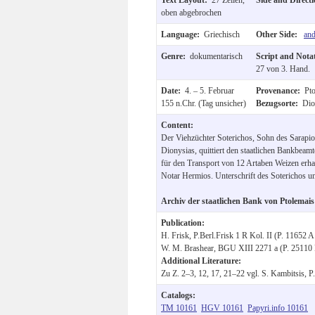
oben abgebrochen
Language:
Griechisch
Other Side:
and
Genre:
dokumentarisch
Script and Nota
27 von 3. Hand.
Date:
4. – 5. Februar
Provenance:
Pto
155 n.Chr. (Tag unsicher)
Bezugsorte:
Dio
Content:
Der Viehzüchter Soterichos, Sohn des Sarapio
Dionysias, quittiert den staatlichen Bankbea
für den Transport von 12 Artaben Weizen erha
Notar Hermios. Unterschrift des Soterichos un
Archiv der staatlichen Bank von Ptolemais
Publication:
H. Frisk, P.Berl.Frisk 1 R Kol. II (P. 11652 A
W. M. Brashear, BGU XIII 2271 a (P. 25110 F
Additional Literature:
Zu Z. 2–3, 12, 17, 21–22 vgl. S. Kambitsis, P
Catalogs:
TM 10161
HGV 10161
Papyri.info 10161