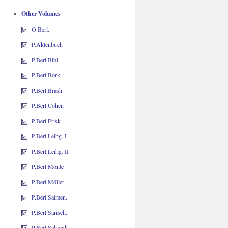
Other Volumes
O.Berl.
P.Aktenbuch
P.Berl.Bibl.
P.Berl.Bork.
P.Berl.Brash.
P.Berl.Cohen
P.Berl.Frisk
P.Berl.Leihg. I
P.Berl.Leihg. II
P.Berl.Monte
P.Berl.Möller
P.Berl.Salmen.
P.Berl.Sarisch.
P.Berl.Schmidt