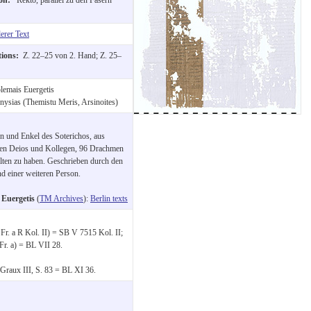
erer Text
tions:
Z. 22–25 von 2. Hand; Z. 25–
lemais Euergetis
nysias (Themistu Meris, Arsinoites)
n und Enkel des Soterichos, aus
mten Deios und Kollegen, 96 Drachmen
lten zu haben. Geschrieben durch den
d einer weiteren Person.
 Euergetis
(
TM Archives
):
Berlin texts
 Fr. a R Kol. II) = SB V 7515 Kol. II;
r. a) = BL VII 28.
.Graux III, S. 83 = BL XI 36.