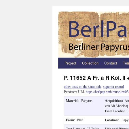
Project
Collection
Contact
Ter
Zum
Inhalt
P. 11652 A Fr. a R Kol. II 
springen
other texts on the same side
,
superior record
Persistent URL
https://berlpap.smb.museum/05
Material:
Papyrus
Acquisition:
An
von Ali Abdelhaj
Find Location:
Form:
Blatt
Location:
Papyr
Text Layout:
27 Zeilen,
Side and Direct