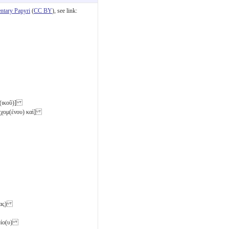
tary Papyri
(
CC BY
), see link:
ιλ(ικοῦ)]
δεχομ(ένου) καὶ]
ένας)
ρμίο(υ)